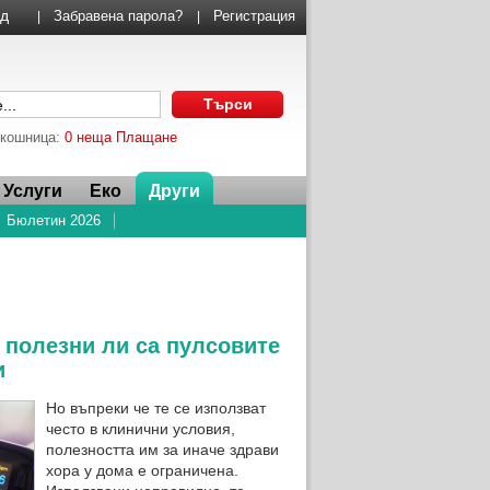
Забравена парола?
Регистрация
|
|
 кошница:
0 неща
Плащане
Услуги
Еко
Други
Бюлетин 2026
 полезни ли са пулсовите
и
Но въпреки че те се използват
често в клинични условия,
полезността им за иначе здрави
хора у дома е ограничена.