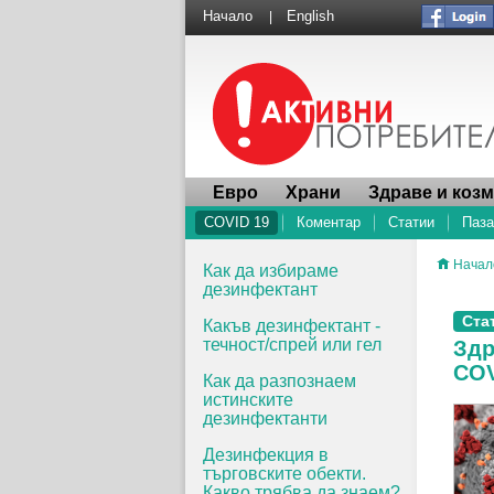
Начало
English
|
Евро
Храни
Здраве и коз
COVID 19
Коментар
Статии
Паза
Начал
Как да избираме
дезинфектант
Ста
Какъв дезинфектант -
течност/спрей или гел
Здр
COV
Как да разпознаем
истинските
дезинфектанти
Дезинфекция в
търговските обекти.
Какво трябва да знаем?