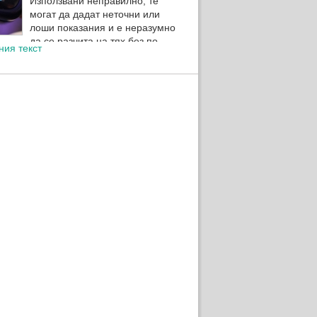
Използвани неправилно, те
могат да дадат неточни или
лоши показания и е неразумно
да се разчита на тях без по-
ния текст
нска диагностика.