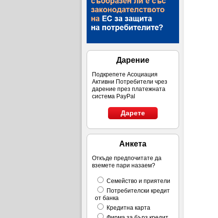
Дарение
Подкрепете Асоциация
Активни Потребители чрез
дарение през платежната
система PayPal
Дарете
Анкета
Откъде предпочитате да
вземете пари назаем?
Семейство и приятели
Потребителски кредит
от банка
Кредитна карта
Фирма за бърз кредит