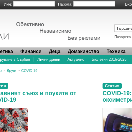
Име:
Парола:
Пазарска
метика
Финанси
Деца
Домакинство
Техника
руване в Сърбия
Лични данни
Актуално
Бюлетин 2016-2025
о
>
Други
>
COVID 19
тия
Статия
авният съюз и поуките от
COVID-19:
ID-19
оксиметр