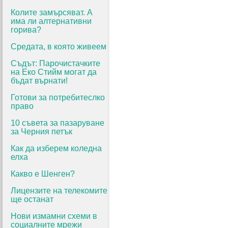
Колите замърсяват. А
има ли алтернативни
горива?
Средата, в която живеем
Съдът: Парочистачките
на Еко Стийм могат да
бъдат върнати!
Готови за потребитеслко
право
10 съвета за пазаруване
за Черния петък
Как да изберем коледна
елха
Какво е Шенген?
Лицензите на телекомите
ще останат
Нови измамни схеми в
социалните мрежи