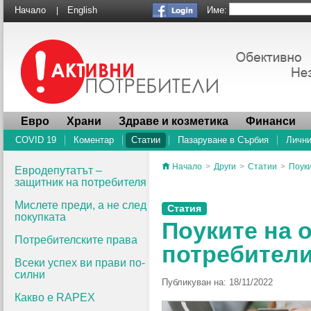
Име:
Начало
English
|
Евро
Храни
Здраве и козметика
Финанси
COVID 19
Коментар
Статии
Пазаруване в Сърбия
Лични
Начало
>
Други
>
Статии
>
Поук
Евродепутатът –
защитник на потребителя
Мислете преди, а не след
Статия
покупката
Поуките на 
Потребителските права
потребител
Всеки успех ви прави по-
силни
Публикуван на: 18/11/2022
Какво e RAPEX