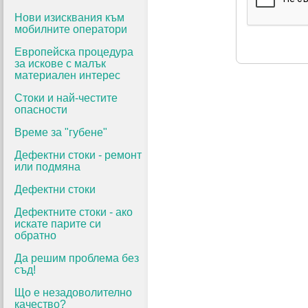
Нови изисквания към
мобилните оператори
Европейска процедура
за искове с малък
материален интерес
Стоки и най-честите
опасности
Време за "губене"
Дефектни стоки - ремонт
или подмяна
Дефектни стоки
Дефектните стоки - ако
искате парите си
обратно
Да решим проблема без
съд!
Що е незадоволително
качество?