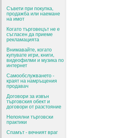
Съвети при покупка,
продажба или наемане
на имот
Когато търговецът не е
съгласен да приеме
рекламацията
Внимавайте, когато
купувате игри, книги,
видеофилми и музика по
интернет
Самообслужването -
краят на намръщения
продавач
Договори за извън
търговския обект и
договори от разстояние
Нелоялни търговски
практики
Спамът - вечният враг