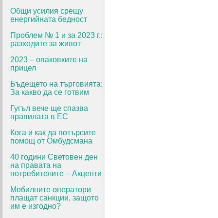
Общи усилия срещу
енергийната бедност
Проблем № 1 и за 2023 г.:
разходите за живот
2023 – опаковките на
прицел
Бъдещето на търговията:
За какво да се готвим
Гугъл вече ще спазва
правилата в ЕС
Кога и как да потърсите
помощ от Омбудсмана
40 години Световен ден
на правата на
потребителите – Акценти
Мобилните оператори
плащат санкции, защото
им е изгодно?