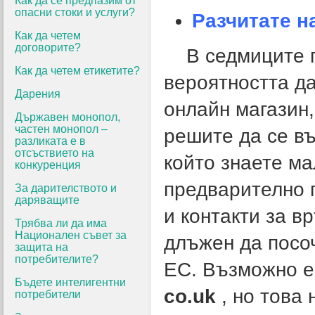
Как да се предпазим от
опасни стоки и услуги?
Разчитате н
Как да четем
договорите?
В седмиците п
Как да четем етикетите?
вероятността д
Дарения
онлайн магазин,
Държавен монопол,
частен монопол –
решите да се въ
разликата е в
отсъствието на
който знаете ма
конкуренция
предварително 
За дарителството и
даряващите
и контакти за в
Трябва ли да има
Национален съвет за
длъжен да посоч
защита на
потребителите?
ЕС. Възможно е
Бъдете интелигентни
co.uk
, но това 
потребители