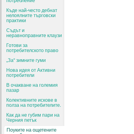
потребление
Къде най-често дебнат
нелоялните търговски
практики
Съдът и
неравноправните клаузи
Готови за
потребителското право
„За“ зимните гуми
Нова идея от Активни
потребители
В очакване на големия
пазар
Колективните искове в
полза на потребителите.
Как да не губим пари на
Черния петък
Поуките на ощетените