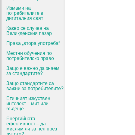
Измами на
потребителите в
дигиталния свят
Какво се случва на
Великденския пазар
Права „втора употреба“
Местни обучения по
потребителско право
Защо е важно да знаем
за стандартите?
Защо стандартите са
важни за потребителите?
Етичният изкуствен
интелект – мит или
бъдеще
Енергийната
ефективност – да
мислим ли за нея през
лятото?