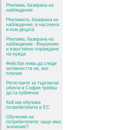
Реклама, базирана на
наблюдение
Рекламата, базирана на
наблюдение, е насочена
и към децата
Реклама, базирана на
наблюдение - Внушение
и изкуствено пораждане
на нужда
Фейсбук няма да следи
активността ни, ако
платим
Регистрите за търговски
обекти в София трябва
да са публични
Кой как обучава
потребителите в ЕС
Обучение на
потребителите: защо има
значение?