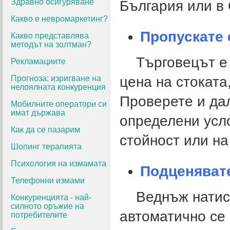
Здравно осигуряване
България или в
Какво е невромаркетинг?
Пропускате 
Какво представлява
методът на золтман?
Търговецът е 
Рекламациите
Прогноза: изригване на
цена на стоката
нелоялната конкуренция
Проверете и да
Мобилните оператори си
имат държава
определени усл
Как да се пазарим
стойност или на
Шопинг терапията
Психология на измамата
Подценяват
Телефонни измами
Веднъж натисна
Конкуренцията - най-
силното оръжие на
автоматично се 
потребителите