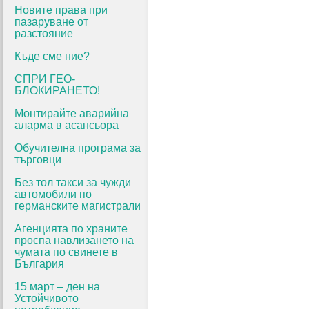
Новите права при
пазаруване от
разстояние
Къде сме ние?
СПРИ ГЕО-
БЛОКИРАНЕТО!
Монтирайте аварийна
аларма в асансьора
Обучителна програма за
търговци
Без тол такси за чужди
автомобили по
германските магистрали
Агенцията по храните
проспа навлизането на
чумата по свинете в
България
15 март – ден на
Устойчивото