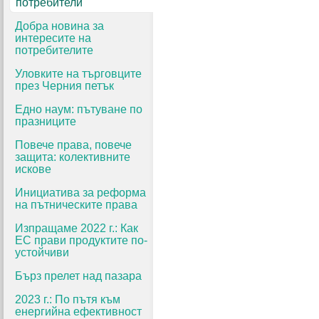
потребители
Добра новина за
интересите на
потребителите
Уловките на търговците
през Черния петък
Едно наум: пътуване по
празниците
Повече права, повече
защита: колективните
искове
Инициатива за реформа
на пътническите права
Изпращаме 2022 г.: Как
ЕС прави продуктите по-
устойчиви
Бърз прелет над пазара
2023 г.: По пътя към
енергийна ефективност