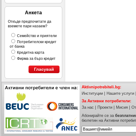
Анкета
Откъде предпочитате да
вземете пари назаем?
Семейство и приятели
Потребителски кредит
от банка
Кредитна карта
Фирма за бърз кредит
Гласувай
Aktivnipotrebiteli.bg:
Институции
|
Нашите услуги
За Активни потребители:
За нас
|
Проекти
|
Мисия
|
От
Абонирайте се за
безплатни
бюлетин на Активни потреби