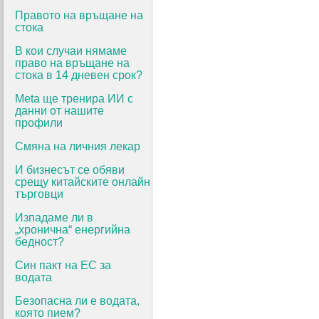
Правото на връщане на
стока
В кои случаи нямаме
право на връщане на
стока в 14 дневен срок?
Meta ще тренира ИИ с
данни от нашите
профили
Смяна на личния лекар
И бизнесът се обяви
срещу китайските онлайн
търговци
Изпадаме ли в
„хронична“ енергийна
бедност?
Син пакт на ЕС за
водата
Безопасна ли е водата,
която пием?