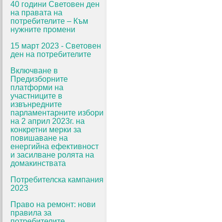
40 години Световен ден
на правата на
потребителите – Към
нужните промени
15 март 2023 - Световен
ден на потребителите
Включване в
Предизборните
платформи на
участниците в
извънредните
парламентарните избори
на 2 април 2023г. на
конкретни мерки за
повишаване на
енергийна ефективност
и засилване ролята на
домакинствата
Потребителска кампания
2023
Право на ремонт: нови
правила за
потребителите