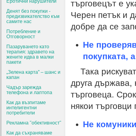
Еротични нарушители
търговецът е ук
Денят без покупки -
Черен петък и д
предизвикателство към
самите нас
добре да се зап
Потребление и
Отговорност
Не проверяв
Пазаруването като
терапия: здравето на
покупката, 
жените идва в малки
пакети
Така рискувате 
„Зелена карта” – шанс и
капан
друга държава, 
Чадър зарежда
телефона и лаптопа
търговеца. Срок
Как да възпитаме
някои търговци 
интелигентни
потребители
Не комуники
Рекламна "обективност"
Как да съхраняваме