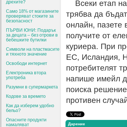
Всеки етап на 
дрехите?
Само 18% от магазините
трябва да бъдат
проверяват стоките за
безопасност
онлайн, пазете 
ПЪРВИ ЮНИ: Подарък
получите от еле
за децата – без отрови в
бебешките бутилки
куриера. При пр
Символи на пластмасите
и тяхното значение
ЕС, Исландия, 
Освободи интернет
потребителят тр
Електроника втора
напише имейл до
употреба
Разумни в супермаркета
поиска решение.
Кодове за времето
противен случа
Как да изберем удобно
бельо?
Опасните продукти
Дарение
намаляват