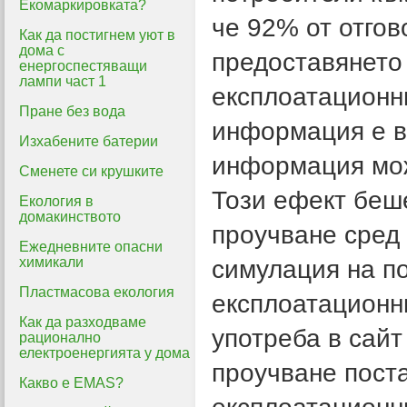
Екомаркировката?
че 92% от отго
Как да постигнем уют в
дома с
предоставянето
енергоспестяващи
лампи част 1
експлоатационни
Пране без вода
информация е в
Изхабените батерии
информация мож
Сменете си крушките
Този ефект беше
Екология в
домакинството
проучване сред
Ежедневните опасни
химикали
симулация на п
Пластмасова екология
експлоатационн
Как да разходваме
употреба в сайт
рационално
електроенергията у дома
проучване пост
Какво е EMAS?