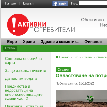
Име:
Начало
English
|
Евро
Храни
Здраве и козметика
Финанси
Статии
Начало
>
Еко
>
Статии
>
Овластя
Световна енергийна
харта
Статия
Защо изчезват пчелите
Овластяване на потр
Да пестим водата
Публикуван на: 18/11/2022
Предимства и
недостатъци на
енергоспестяващите
лампи част 2
Опаковки = отпадъци