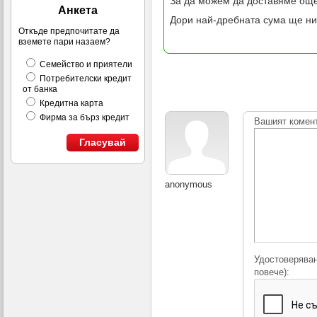
За да можем да доставяме още
Анкета
Дори най-дребната сума ще ни
Откъде предпочитате да
вземете пари назаем?
Семейство и приятели
Потребителски кредит
от банка
Кредитна карта
Фирма за бърз кредит
Вашият комен
Гласувай
anonymous
Удостоверяван
повече):