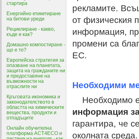
стартира
рекламите. Всъ
Енергийно етикетиране
от физическия п
на битови уреди
Рециклиране - какво,
информация, пр
къде и как?
промени са благ
Домашно компостиране -
що е то?
ЕС.
Eвропейска стратегия за
опазване на планетата,
защита на гражданите ни
и предоставяне на
възможности на
Необходими м
отраслите ни
Кръговата икономика и
Необходимо 
законодателството в
областта на химическите
информация за
вещества, продукти и
отпадъците
гарантира, че с
Онлайн обучителна
платформа ACT4ECO и
околната среда.
пестене на енергия - как