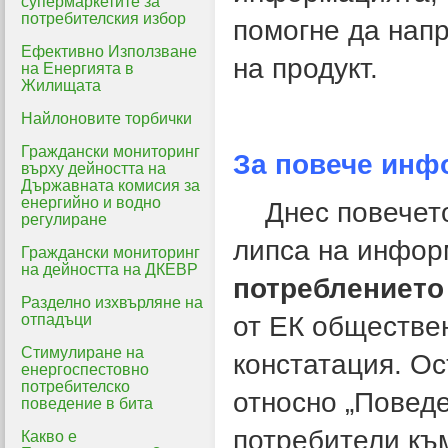
супермаркетите за
потребителския избор
помогне да напр
Ефективно Използване
на продукт.
на Енергията в
Жилищата
Найлоновите торбички
Граждански мониторинг
За повече инф
върху дейността на
Държавната комисия за
енергийно и водно
Днес повечето 
регулиране
липса на инфор
Граждански мониторинг
на дейността на ДКЕВР
потреблението
Разделно изхвърляне на
отпадъци
от ЕК обществе
Стимулиране на
констатация. О
енергоспестовно
потребителско
относно „Повед
поведение в бита
потребители към
Какво е