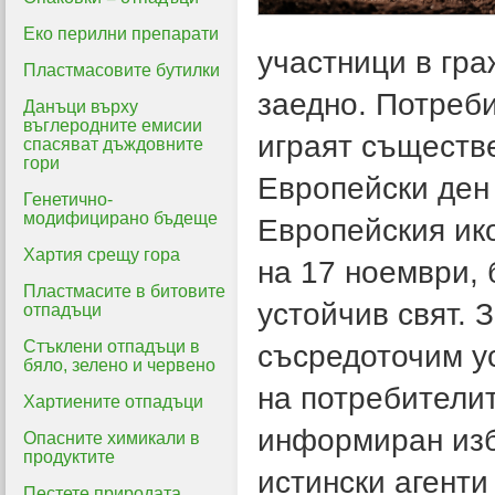
Еко перилни препарати
участници в гр
Пластмасовите бутилки
заедно. Потреби
Данъци върху
въглеродните емисии
играят съществе
спасяват дъждовните
гори
Европейски ден 
Генетично-
модифицирано бъдеще
Европейския ик
Хартия срещу гора
на 17 ноември, 
Пластмасите в битовите
устойчив свят. 
отпадъци
Стъклени отпадъци в
съсредоточим у
бяло, зелено и червено
на потребители
Хартиените отпадъци
информиран изб
Опасните химикали в
продуктите
истински агенти
Пестете природата