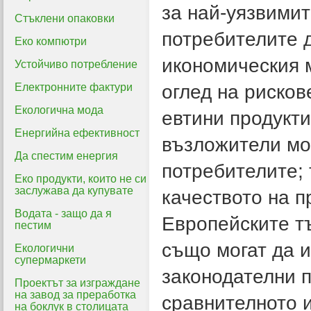
за най-уязвими
Стъклени опаковки
потребителите 
Еко компютри
икономическия 
Устойчиво потребление
Електронните фактури
оглед на рисков
Екологична мода
евтини продукт
Енергийна ефективност
възложители мог
Да спестим енергия
потребителите; 
Еко продукти, които не си
заслужава да купувате
качеството на п
Водата - защо да я
Европейските тъ
пестим
също могат да и
Екологични
супермаркети
законодателни п
Проектът за изграждане
на завод за преработка
сравнителното 
на боклук в столицата