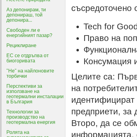
съсредоточено о
Аз депонирам, ти
депонираш, той
депонира...
Tech for Good
Свободен ли е
енергийният пазар?
Право на по
Рециклиране
Функционалн
ЕС се отдръпва от
Консумация 
биогоривата
"Не" на найлоновите
Целите са: Първ
торбички
Перспективи за
на потребителит
използване на
геотермални инсталации
идентифицират 
в България
предприети, за 
Технологии за
производство на
Второ, да се об
геотермална енергия
Ролята на
информацията, о