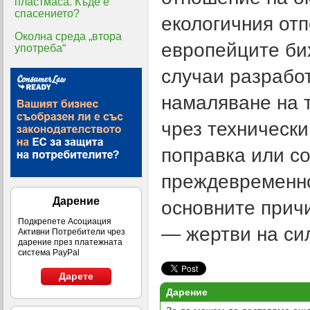
пластмаса. Къде е
спасението?
екологичния отп
Околна среда „втора
европейците бих
употреба“
случаи разработ
намаляване на т
чрез технически
поправка или с
преждевременно
Дарение
основните прич
Подкрепете Асоциация
— жертви на си
Активни Потребители чрез
дарение през платежната
система PayPal
Дарете
Дарение