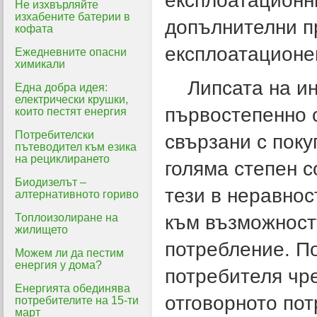
експлоатационн
Не изхвърляйте
изхабените батерии в
допълнителни п
кофата
експлоатационен
Ежедневните опасни
химикали
Липсата на ин
Една добра идея:
електрически крушки,
първостепенно 
които пестят енергия
Потребителски
свързани с поку
пътеводител към езика
на рециклирането
голяма степен с
Биодизелът –
тези в неравно
алтернативното гориво
Топлоизолиране на
към възможностт
жилището
потребление. П
Можем ли да пестим
енергия у дома?
потребителя чре
Енергията обединява
отговорното по
потребителите на 15-ти
март