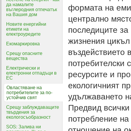
да намалите
формата на еми
въглеродния отпечатък
на Вашия дом
централно място
Новите енергийни
последиците за 
етикети на
електроуредите
жизнения цикъл 
Екомаркировка
въздействието в
Срещу опасните
вещества
потребителски с
Електрически и
ресурсите и про
електронни отпадъци в
ЕС
екологичният пр
Овластяване на
потребителите за по-
удължаването на
устойчив свят
Предвид всички 
Срещу заблуждаващите
твърдения за
потребление на
екологосъобразност
SOS: Залива ни
отношение на о