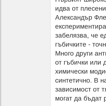
идва от плесени
Александър Флем
експериментира 
забелязва, че е
гъбичките - точ
Много други ан
от гъбички или 
химически моди
синтетично. В н
зависимост от т
могат да бъдат 