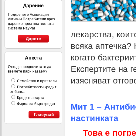
Дарение
Подкрепете Асоциация
Активни Потребители чрез
дарение през платежната
система PayPal
лекарства, коит
Дарете
всяка аптечка? К
когато бактерии
Анкета
Експертите на 
Откъде предпочитате да
вземете пари назаем?
изясняват отгов
Семейство и приятели
Потребителски кредит
от банка
Кредитна карта
Фирма за бърз кредит
Мит 1 – Антиби
Гласувай
настинката
Това е погр