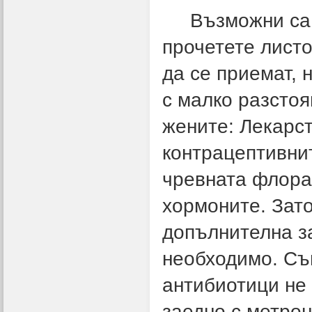
Възможни са мн
прочетете листо
да се приемат, 
с малко разстоя
жените: Лекарст
контрацептивни
чревната флора 
хормоните. Зат
допълнителна за
необходимо. Същ
антибиотици не
заедно с метрон