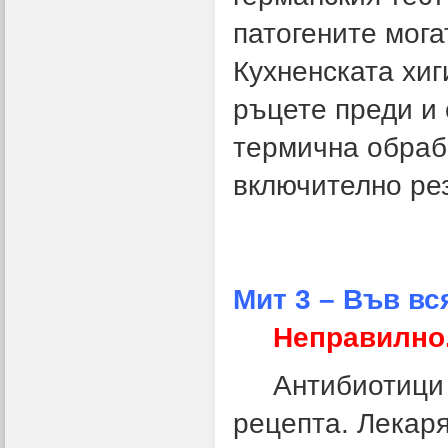
патогените мога
Кухненската хиг
ръцете преди и 
термична обраб
включително ре
Мит 3 – Във вс
Неправилно
Антибиотици тр
рецепта. Лекар