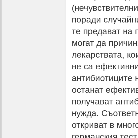
(нечувствителни
поради случайни
те предават на 
могат да причин
лекарствата, ко
не са ефективн
антибиотиците н
останат ефекти
получават антиб
нужда. Съответн
откриват в мног
германския тест