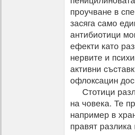
пеницилиновата
проучване в сп
засяга само еди
антибиотици мо
ефекти като ра
нервите и психи
активни състав
офлоксацин дос
Стотици различ
на човека. Те п
например в хра
правят разлика 