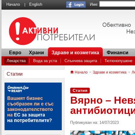
Име:
Начало
English
|
Евро
Храни
Здраве и козметика
Финанси
Лекарства
Вода за уста
Слънчева защита
Тютюнопушене
Генеричните лекарства: как да спестим пари в аптеката
Антибиот
Начало
>
Здраве и козметика
>
Л
Статии
Внимание! Как малките батерии могат да станат опасни за децата
Статия
Вярно – Нев
антибиотиц
Публикуван на: 14/07/2023