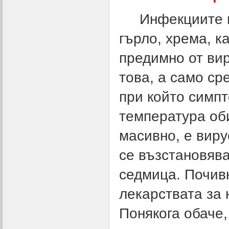
Инфекциите на
гърло, хрема, к
предимно от ви
това, а само ср
при който симпт
температура об
масивно, е вир
се възстановява
седмица. Почивк
лекарствата за 
Понякога обаче,