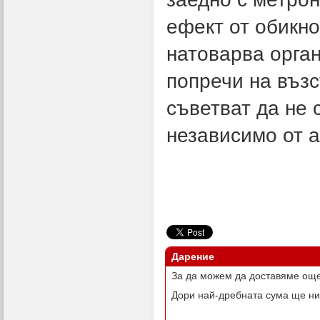
ефект от обикн
натоварва орга
попречи на въз
съветват да не 
независимо от а
Дарение
За да можем да доставяме още
Дори най-дребната сума ще ни