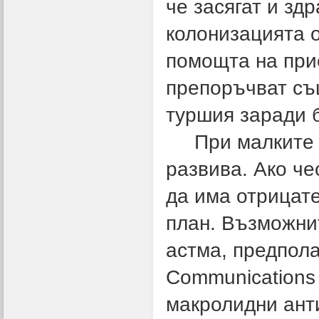
че засягат и зд
колонизацията о
помощта на при
препоръчват същ
туршия заради б
При малките д
развива. Ако че
да има отрицате
план. Възможни
астма, предпола
Communications 
макролидни ант