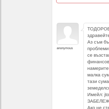
ТОДОРО
здравейт
Аз съм б
проблеми
anonymous
се възста
финансов
намерите 
малка сум
тази сума
земеделск
Имейл:
j
ЗАБЕЛЕ
Ако не ст