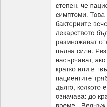
степен, че паци
симптоми. Това 
бактериите веч
лекарството бъд
размножават отн
пълна сила. Ре
насърчават, ако
кратко или в тв
пациентите тря
дълго, колкото 
означава: до кр
време. „Веднъж 