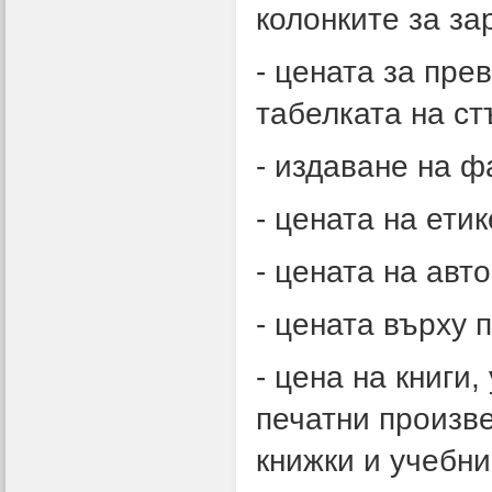
колонките за з
- цената за пре
табелката на ст
- издаване на ф
- цената на ети
- цената на ав
- цената върху 
- цена на книги
печатни произв
книжки и учебни