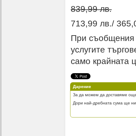
839,99 лв.
713,99 лв./ 365,
При съобщения 
услугите търгов
само крайната ц
Дарение
За да можем да доставяме още
Дори най-дребната сума ще ни