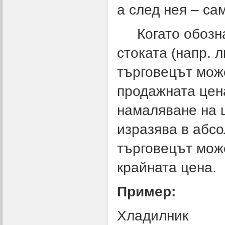
а след нея – са
Когато обознач
стоката (напр. 
търговецът може
продажната цен
намаляване на ц
изразява в абсо
търговецът мож
крайната цена.
Пример:
Хладилник