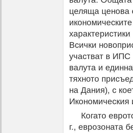
целяща ценова 
икономическите
характеристики
Всички новопри
участват в ИПС
валута и единн
тяхното присъе
на Дания), с ко
Икономическия 
Когато еврото 
г., еврозоната 