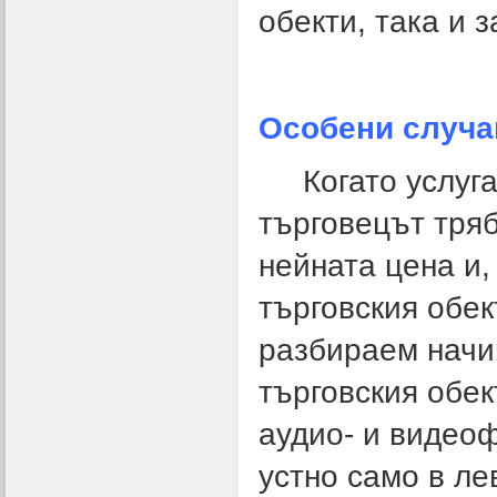
обекти, така и 
Особени случа
Когато услугата
търговецът тря
нейната цена и, 
търговския обек
разбираем начин
търговския обек
аудио- и видео
устно само в ле