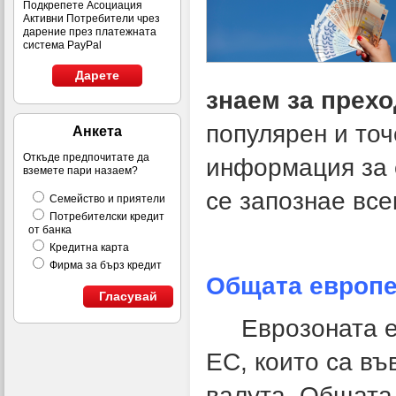
Подкрепете Асоциация
Активни Потребители чрез
дарение през платежната
система PayPal
Дарете
знаем за прехо
популярен и точ
Анкета
Откъде предпочитате да
информация за е
вземете пари назаем?
се запознае все
Семейство и приятели
Потребителски кредит
от банка
Кредитна карта
Фирма за бърз кредит
Общата европе
Гласувай
Еврозоната е о
ЕС, които са въ
валута. Общата 