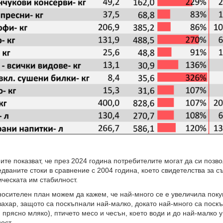
 показват, че през 2024 година потребителите могат да си позво
едваните стоки в сравнение с 2004 година, което свидетелства за 
ческата им стабилност.
ителен план можем да кажем, че най-много се е увеличила покуп
захар, защото са поскъпнали най-малко, докато най-много са поск
 прясно мляко), птичето месо и чесън, което води и до най-малко 
ост.