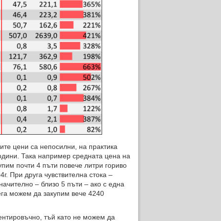
те цени са непосилни, на практика
одини. Така например средната цена на
купим почти 4 пъти повече литри гориво
г. При друга чувствителна стока –
ачително – близо 5 пъти – ако с една
ега можем да закупим вече 4240
нтировъчно, тъй като не можем да