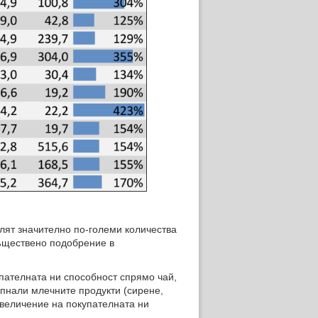
лят значително по-големи количества
съществено подобрение в
ателната ни способност спрямо чай,
ъпнали млечните продукти (сирене,
увеличение на покупателната ни