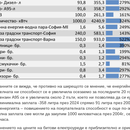
ите се вижда, че противно на ширещото се мнение, че енергийни
елната ни способност се е увеличила осезаемо за последните 20 г
ензин А95 се е увеличила около 2 пъти, което ни позволява да си 
минимална заплата -358 литра през 2024 спрямо 91 литра през 2004
енергията – повишението на покупателната способност е още по-зн
на заплата сме могли да закупим 1000 киловатчаса през 2004г., с
часа.
ието на цените на битови електроуреди е приблизително и орие