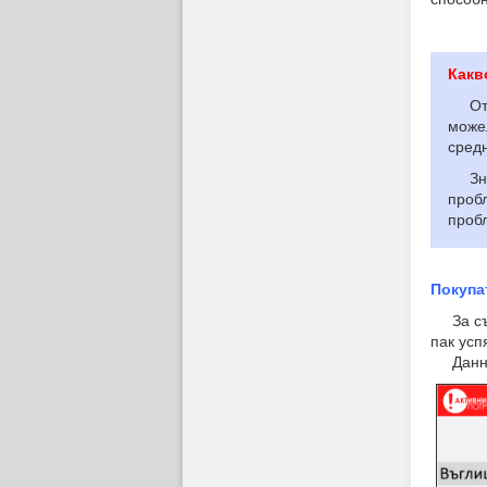
Какв
От д
можел
средн
Знач
пробл
пробл
Покупа
За съжа
пак усп
Данните