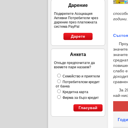
Дарение
способн
Подкрепете Асоциация
Активни Потребители чрез
години.
дарение през платежната
система PayPal
Състоя
Дарете
Проучва
значите
Анкета
значите
среднат
Откъде предпочитате да
повишен
вземете пари назаем?
слабо е
доходит
Семейство и приятели
сравнен
Потребителски кредит
от банка
За 20 г
Кредитна карта
най-нис
Фирма за бърз кредит
Гласувай
Годи