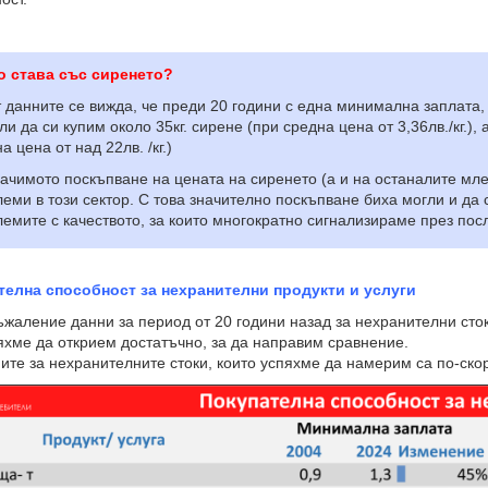
о става със сиренето?
анните се вижда, че преди 20 години с една минимална заплата, 
и да си купим около 35кг. сирене (при средна цена от 3,36лв./кг.), 
а цена от над 22лв. /кг.)
имото поскъпване на цената на сиренето (а и на останалите млеч
еми в този сектор. С това значително поскъпване биха могли и да 
емите с качеството, за които многократно сигнализираме през пос
телна способност за нехранителни продукти и услуги
ление данни за период от 20 години назад за нехранителни стоки
яхме да открием достатъчно, за да направим сравнение.
 за нехранителните стоки, които успяхме да намерим са по-ско