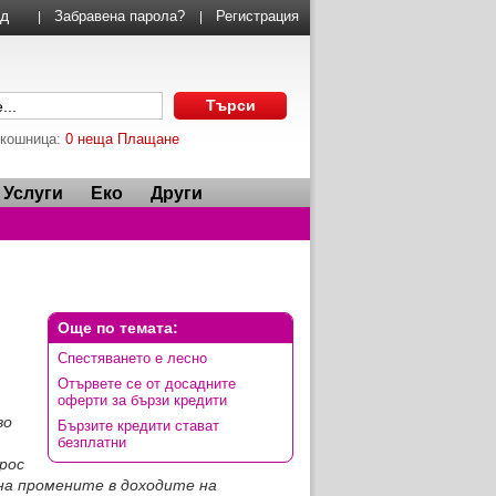
Забравена парола?
Регистрация
|
|
 кошница:
0 неща
Плащане
Услуги
Еко
Други
Още по темата:
Спестяването е лесно
Отървете се от досадните
оферти за бързи кредити
во
Бързите кредити стават
безплатни
рос
 на промените в доходите на