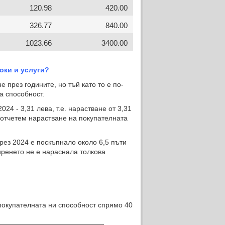
120.98
420.00
326.77
840.00
1023.66
3400.00
токи и услуги?
през годините, но тъй като то е по-
а способност.
4 - 3,31 лева, т.е. нарастване от 3,31
 отчетем нарастване на покупателната
рез 2024 е поскъпнало около 6,5 пъти
иренето не е нараснала толкова
окупателната ни способност спрямо 40