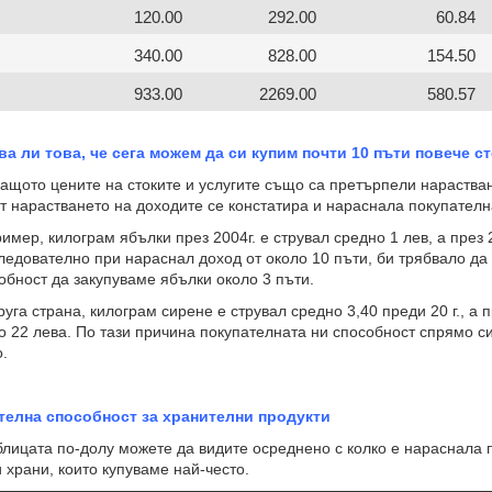
120.00
292.00
60.84
340.00
828.00
154.50
933.00
2269.00
580.57
ва ли това, че сега можем да си купим почти 10 пъти повече с
ото цените на стоките и услугите също са претърпели нарастване 
т нарастването на доходите се констатира и нараснала покупателн
р, килограм ябълки през 2004г. е струвал средно 1 лев, а през 202
ледователно при нараснал доход от около 10 пъти, би трябвало да
обност да закупуваме ябълки около 3 пъти.
а страна, килограм сирене е струвал средно 3,40 преди 20 г., а п
о 22 лева. По тази причина покупателната ни способност спрямо с
.
телна способност за хранителни продукти
цата по-долу можете да видите осреднено с колко е нараснала п
 храни, които купуваме най-често.