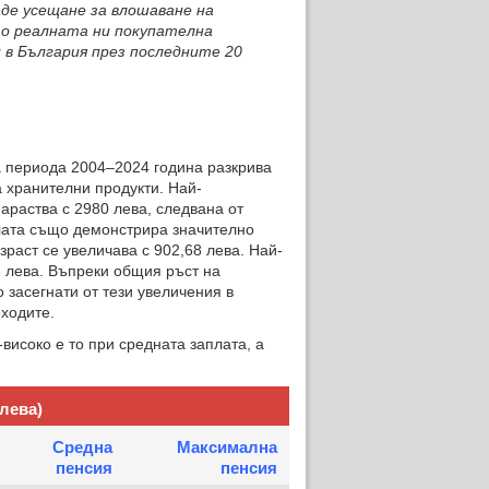
аде усещане за влошаване на
то реалната ни покупателна
и в България през последните 20
 периода 2004–2024 година разкрива
 хранителни продукти. Най-
араства с 2980 лева, следвана от
плата също демонстрира значително
зраст се увеличава с 902,68 лева. Най-
3 лева. Въпреки общия ръст на
 засегнати от тези увеличения в
ходите.
исоко е то при средната заплата, а
лева)
Средна
Максимална
пенсия
пенсия