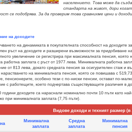
населението. Това може да създ
стандарта на живот, дори кога
ост се подобрява. За да проверим това сравнихме цени и доход
ние на доходите
нето на динамиката в покупателната способност на доходите за
лeн ръст на доходите и разширени възможности за придобиване на
лното увеличение се регистрира при максималната пенсия, която н
а работна заплата с ръст от 1977 лева. Минималната работна за
ие от 813 лева, докато средната пенсия за осигурителен стаж и въ
 нарастването на минималната пенсия, която се повишава с 519,7
е, пенсионерите, особено тези с по-ниски пенсии, остават по-малко
ие с работещите, което подчертава съществуващите различия в до
одини доходите са нараснали номинално почти 10 пъти като най-в
ко при минималната заплата (7,75 пъти).
Видове доходи и техният размер (в 
Минимална
Средна
Минимална
на
заплата
заплата
пенсия