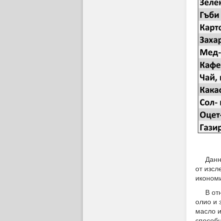
Данните
от изсл
икономи
В относ
олио и 
масло и
способн