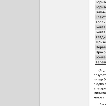
От данн
покупат
литър б
с една 
електро
минимал
киловат
Сравнен