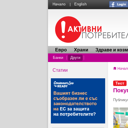
Начало
English
|
Евро
Храни
Здраве и коз
Банки
Други
Начал
Статии
Тест
Поку
Публикув