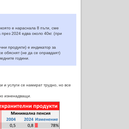
която е нараснала 8 пъти, сме
а през 2024 едва около 40кг. (при
ни продукти) е индикатор за
се обяснят (не да се оправдаят)
ледните години.
 и услуги се намират трудно, но все
ро изненадващи.