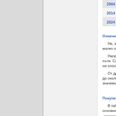
2004
2014
2024
Означа
Не, защ
малко о
Наприме
пъти. С
ни спос
От друг
до окол
значимо
Покупа
В табли
основни