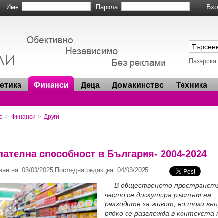
Име:
Парола:
Пазарска
метика
Финанси
Деца
Домакинство
Техника
о
>
Финанси
>
Други
пателна способност в България- 2004-2024
ан на: 03/03/2025 Последна редакция: 04/03/2025
В общественото пространст
често се дискутира ръстът на
разходите за живот, но този въп
рядко се разглежда в контекста