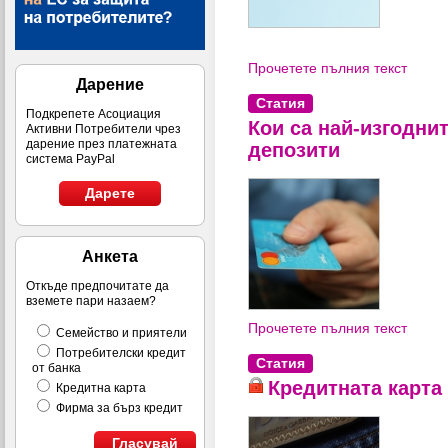
Прочетете пълния текст
Дарение
Статия
Подкрепете Асоциация
Кои са най-изгодни
Активни Потребители чрез
дарение през платежната
депозити
система PayPal
Дарете
Анкета
Откъде предпочитате да
вземете пари назаем?
Прочетете пълния текст
Семейство и приятели
Потребителски кредит
Статия
от банка
Кредитната карта
Кредитна карта
Фирма за бърз кредит
Гласувай