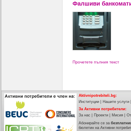
Фалшиви банкомат
Прочетете пълния текст
Aktivnipotrebiteli.bg:
Институции
|
Нашите услуги
За Активни потребители:
За нас
|
Проекти
|
Мисия
|
От
Абонирайте се за
безплатни
бюлетин на Активни потреби