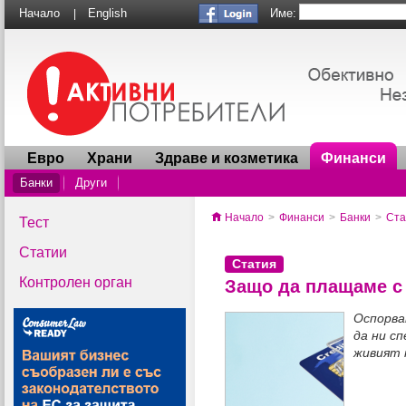
Име:
Начало
English
|
Евро
Храни
Здраве и козметика
Финанси
Банки
Други
Начало
>
Финанси
>
Банки
>
Ста
Тест
Статии
Статия
Контролен орган
Защо да плащаме с 
Оспорва
да ни сп
живият 