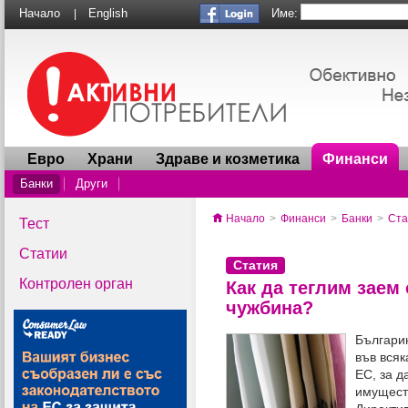
Име:
Начало
English
|
Евро
Храни
Здраве и козметика
Финанси
Банки
Други
Начало
>
Финанси
>
Банки
>
Ста
Тест
Статии
Статия
Контролен орган
Как да теглим заем 
чужбина?
Българи
във всяк
ЕС, за д
имуществ