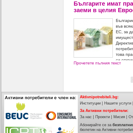
Българите имат пра
заеми в целия Евр
Българи
във всяк
ЕС, за д
имуществ
Директив
потребит
това пра
си откри
Прочетете пълния текст
чуждестранна банка и да канд
съответната процедура.
Aktivnipotrebiteli.bg:
Институции
|
Нашите услуги
За Активни потребители:
За нас
|
Проекти
|
Мисия
|
От
Абонирайте се за
безплатни
бюлетин на Активни потреби