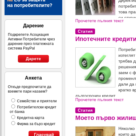
Директив
потребит
това пра
си откри
Прочетете пълния текст
чуждестранна банка и да канд
Дарение
съответната процедура.
Статия
Подкрепете Асоциация
Ипотечните кредит
Активни Потребители чрез
дарение през платежната
система PayPal
Потребит
изтеглят
Дарете
трябва д
решения 
заем с ф
Анкета
променли
дали да 
Откъде предпочитате да
кратко в
вземете пари назаем?
дългосрочен кредит.
Прочетете пълния текст
Семейство и приятели
Потребителски кредит
Статия
от банка
Моето първо жили
Кредитна карта
Фирма за бърз кредит
Няколко 
които да
Гласувай