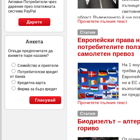
Активни Потребители чрез
пътници
дарение през платежната
световни
система PayPal
област. Въвеждането й ще по
Прочетете пълния текст
Дарете
според пропътуваното разсто
Статия
Европейски права н
Анкета
потребителите пол
Откъде предпочитате да
самолетен превоз
вземете пари назаем?
На 1 ян
Семейство и приятели
трябва д
Потребителски кредит
Европей
от банка
ни в ЕС
Кредитна карта
възползв
Фирма за бърз кредит
ни пред
Гласувай
регулаци
Прочетете пълния текст
този мат
запознаем с основните права
Статия
самолет и формите за тяхнот
Биодизелът – алте
изискванията на Регламент 26
гориво
компенсация и съдействие на
отказано качване в самолета,
От годи