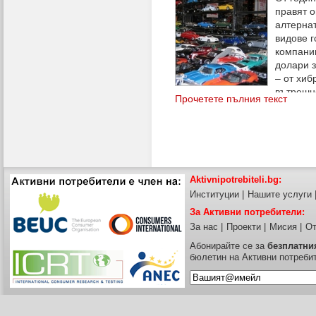
голямо закъснение на полета;
правят 
относно отговорността на ав
алтерна
Директивата за групови пъту
видове 
компани
долари з
– от хиб
вътрешн
Прочетете пълния текст
от електромотор), возила с го
соларомобили до биодизел.
Aktivnipotrebiteli.bg:
Институции
|
Нашите услуги
За Активни потребители:
За нас
|
Проекти
|
Мисия
|
От
Абонирайте се за
безплатни
бюлетин на Активни потреби