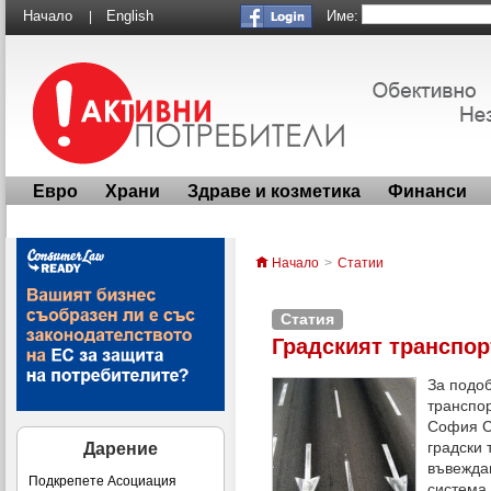
Име:
Начало
English
|
Евро
Храни
Здраве и козметика
Финанси
Начало
>
Статии
Статия
Градският транспор
За подо
транспо
София С
градски
Дарение
въвежда
Подкрепете Асоциация
система 