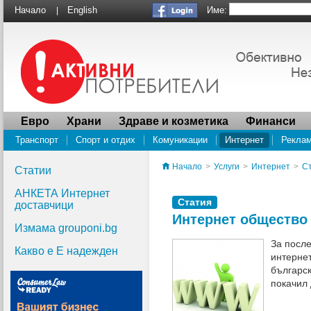
Име:
Начало
English
|
Евро
Храни
Здраве и козметика
Финанси
Транспорт
Спорт и отдих
Комуникации
Интернет
Рекла
Водоснабдяване
ПРОУЧВАНЕ Социалната отговорност на суперма
Начало
>
Услуги
>
Интернет
>
С
Статии
АНКЕТА Интернет
Статия
доставчици
Интернет общество 
Измама grouponi.bg
За после
Какво е Е надежден
интернет
българск
покачил 