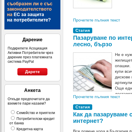
Прочетете пълния текст
Статия
Пазаруване по инте
Дарение
лесно, бързо
Подкрепете Асоциация
Активни Потребители чрез
Не е ну
дарение през платежната
жилището
система PayPal
опашки. 
купи вси
Дарете
дискове 
артикули
Още едно
Анкета
доставят
Прочетете пълния текст
потребителя.
Откъде предпочитате да
вземете пари назаем?
Статия
Семейство и приятели
Как да пазаруваме 
Потребителски кредит
интернет?
от банка
Кредитна карта
Все повече хора в България п