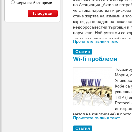
Фирма за бърз кредит
но Асоциация „Активни потре
че с това нарастват и рисков
Гласувай
стане жертва на измами и зло
карти, да попадне на некачест
недобросъвестни търговци и 
нарушени. Най-уязвими са хор
тепърва навлизат в глобална
Прочетете пълния текст
фалшиви интернет страници с
кратко, за да направят бързи 
Статия
Това, че сайтът изглежда добр
Wi-fi проблеми
компанията е законна.
Тосихир
Мории, 
Универс
Кобе са 
успешна
TKIP (Te
Protocol
интегра
метод на криптиране) в прото
Прочетете пълния текст
Protected Access - специфичн
данните за безжична мрежа).
Статия