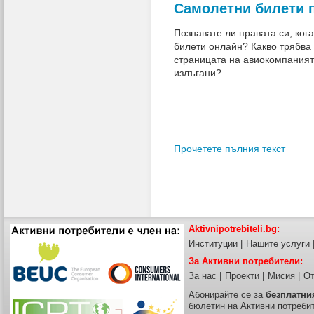
Самолетни билети 
Познавате ли правата си, ког
билети онлайн? Какво трябва 
страницата на авиокомпанията
излъгани?
Прочетете пълния текст
Aktivnipotrebiteli.bg:
Институции
|
Нашите услуги
За Активни потребители:
За нас
|
Проекти
|
Мисия
|
От
Абонирайте се за
безплатни
бюлетин на Активни потреби