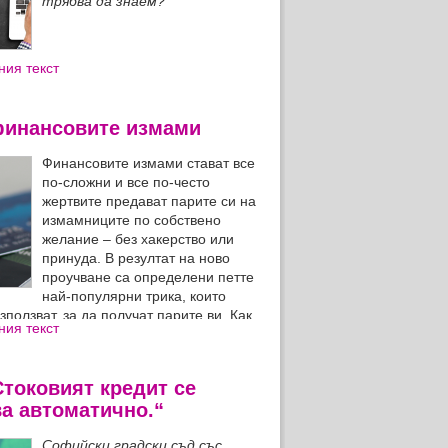
трябва да знаем?
ния текст
 финансовите измами
Финансовите измами стават все
по-сложни и все по-често
жертвите предават парите си на
измамниците по собствено
желание – без хакерство или
принуда. В резултат на ново
проучване са определени петте
най-популярни трика, които
ползват, за да получат парите ви. Как
ния текст
те от тях?
токовият кредит се
а автоматично.“
Софийски градски съд със