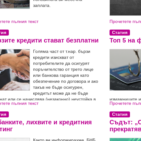
заплата.
тете пълния текст
Прочетете пъл
тия
Статия
зите кредити стават безплатни
Топ 5 на
Голяма част от т.нар. бързи
кредити изискват от
потребителите да осигурят
поръчителство от трето лице
или банкова гаранция като
обезпечение по договора и ако
такъв не бъде осигурен,
кредитът може да не бъде
нат или се начислява (незаконно) неустойка в
измамниците из
тете пълния текст
Прочетете пъл
ен размер.
да се предпази
тия
Статия
банките, лихвите и кредитния
Съдът: „С
тинг
прекратяв
Както ви информирахме, БНБ