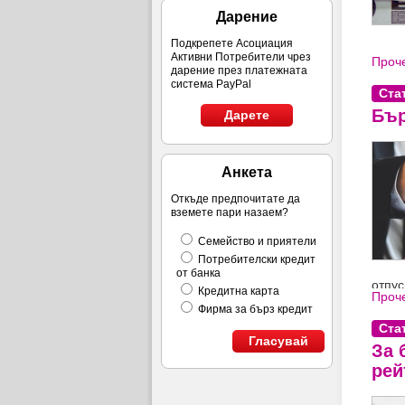
Дарение
Подкрепете Асоциация
Активни Потребители чрез
Проче
дарение през платежната
система PayPal
Ста
Бър
Дарете
Анкета
Откъде предпочитате да
вземете пари назаем?
Семейство и приятели
Потребителски кредит
от банка
отпус
Кредитна карта
Проче
огром
Фирма за бърз кредит
Ста
Гласувай
За 
рей