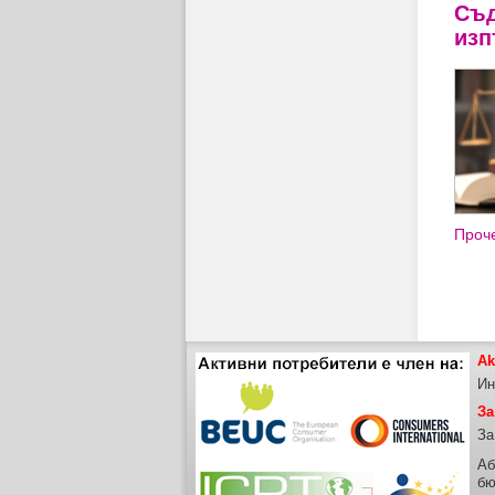
Съд
изп
Проче
Ak
Ин
За
За
Аб
бю