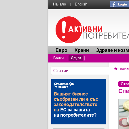
Начало
English
|
Евро
Храни
Здраве и коз
Банки
Други
Начал
Статии
Ста
Спе