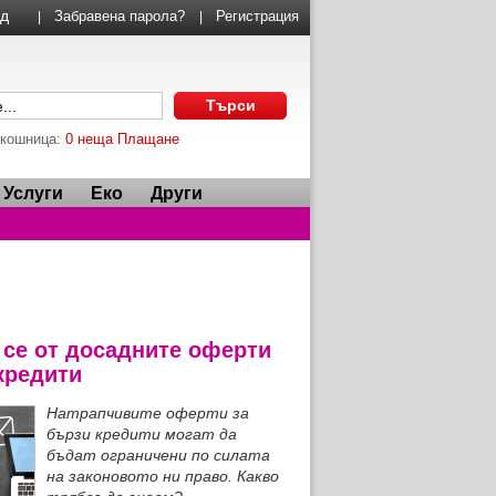
Забравена парола?
Регистрация
|
|
 кошница:
0 неща
Плащане
Услуги
Еко
Други
 се от досадните оферти
кредити
Натрапчивите оферти за
бързи кредити могат да
бъдат ограничени по силата
на законовото ни право. Какво