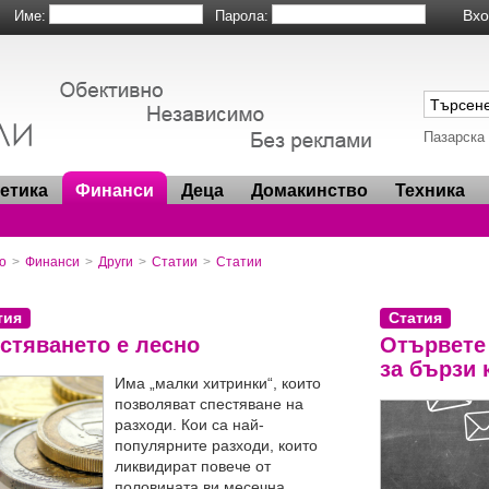
Име:
Парола:
Пазарска
метика
Финанси
Деца
Домакинство
Техника
о
>
Финанси
>
Други
>
Статии
>
Статии
тия
Статия
стяването е лесно
Отървете
за бързи 
Има „малки хитринки“, които
позволяват спестяване на
разходи. Кои са най-
популярните разходи, които
ликвидират повече от
половината ви месечна