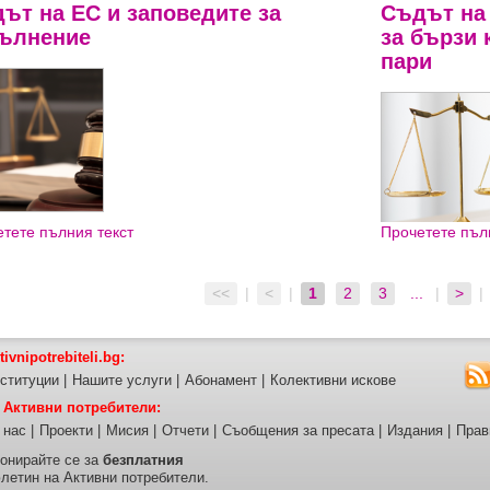
ът на ЕС и заповедите за
Съдът на
ълнение
за бързи
пари
тете пълния текст
Прочетете пъл
<<
|
<
|
1
2
3
...
|
>
|
tivnipotrebiteli.bg:
ституции
|
Нашите услуги
|
Абонамент
|
Колективни искове
 Активни потребители:
 нас
|
Проекти
|
Мисия
|
Отчети
|
Съобщения за пресата
|
Издания
|
Прав
онирайте се за
безплатния
летин на Активни потребители.