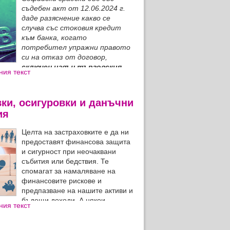
съдебен акт от 12.06.2024 г.
даде разяснение какво се
случва със стоковия кредит
към банка, когато
потребител упражни правото
си на отказ от договор,
сключен извън търговския
ния текст
ки, осигуровки и данъчни
ия
Целта на застраховките е да ни
предоставят финансова защита
и сигурност при неочаквани
събития или бедствия. Те
спомагат за намаляване на
финансовите рискове и
предпазване на нашите активи и
бъдещи доходи. А някои
ния текст
ори ни дават възможност да намалим