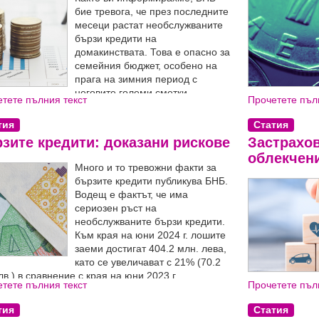
бие тревога, че през последните
месеци растат необслужваните
бързи кредити на
домакинствата. Това е опасно за
семейния бюджет, особено на
прага на зимния период с
неговите големи сметки.
тете пълния текст
Прочетете пъл
ат и въпросите: Кога банките имат правото и как
обект
.
игнат лихвените проценти или да ни вземат
тия
Статия
? На тези „горещи“ въпроси отговарят
зите кредити: доказани рискове
Застрахов
ртите от Кредитланд.
облекчен
Много и то тревожни факти за
бързите кредити публикува БНБ.
Водещ е фактът, че има
сериозен ръст на
необслужваните бързи кредити.
Към края на юни 2024 г. лошите
заеми достигат 404.2 млн. лева,
като се увеличават с 21% (70.2
лв.) в сравнение с края на юни 2023 г.
тете пълния текст
Прочетете пъл
застраховки д
данъците си.
тия
Статия