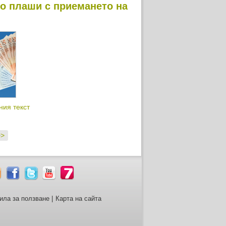
о плаши с приемането на
ния текст
>>
ила за ползване
|
Карта на сайта