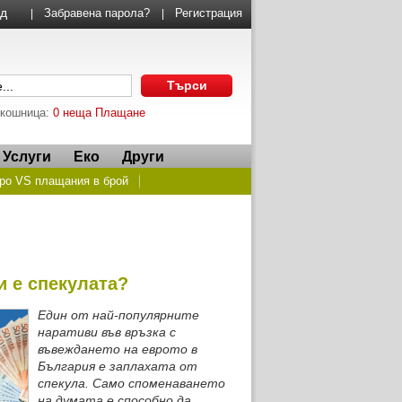
Забравена парола?
Регистрация
|
|
 кошница:
0 неща
Плащане
Услуги
Еко
Други
ро VS плащания в брой
 и факти за еврото в България
ормация?
ник или „дигитално робство“?
 е спекулата?
да сменим левовете в евро
Един от най-популярните
наративи във връзка с
сови институции
въвеждането на еврото в
България е заплахата от
еняме левове в евро?
спекула. Само споменаването
на думата е способно да