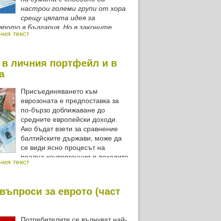
настрои големи групи от хора
срещу цялата идея за
врото в България. Но в законите
ния текст
ие няма.
 в личния портфейл и в
а
Присъединяването към
еврозоната е предпоставка за
по-бързо доближаване до
средните европейски доходи.
Ако бъдат взети за сравнение
балтийските държави, може да
се види ясно процесът на
реална конвергенция в доходите
ния текст
д приемането им в еврозоната.
въпроси за еврото (част
Потребителите се вълнуват най-