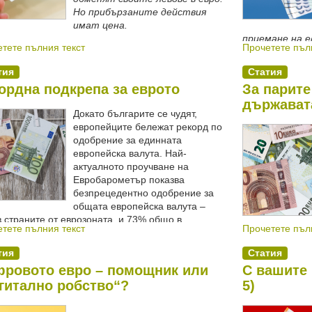
Но прибързаните действия
имат цена.
приемане на е
тете пълния текст
Прочетете пъл
такова понят
тия
Статия
ордна подкрепа за еврото
За парите
държават
Докато българите се чудят,
европейците бележат рекорд по
одобрение за единната
европейска валута. Най-
актуалното проучване на
Евробарометър показва
безпрецедентно одобрение за
общата европейска валута –
 страните от еврозоната, и 73% общо в
тете пълния текст
Прочетете пъл
ите от ЕС.
в годините сле
тия
Статия
ровото евро – помощник или
С вашите 
гитално робство“?
5)