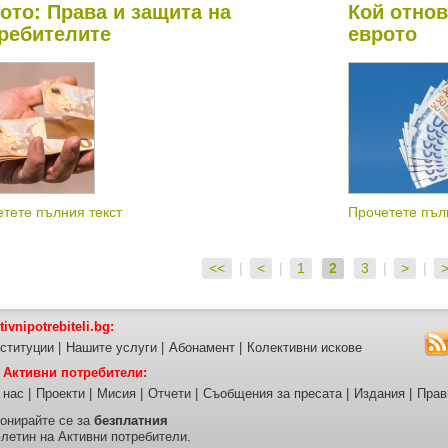
ото: Права и защита на
Кой отнов
ребителите
еврото
тете пълния текст
Прочетете пъл
<<
|
<
|
1
2
3
|
>
|
tivnipotrebiteli.bg:
ституции
|
Нашите услуги
|
Абонамент
|
Колективни искове
 Активни потребители:
 нас
|
Проекти
|
Мисия
|
Отчети
|
Съобщения за пресата
|
Издания
|
Прав
онирайте се за
безплатния
летин на Активни потребители.