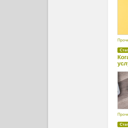
Проче
Ста
Ког
усл
Проче
Ста