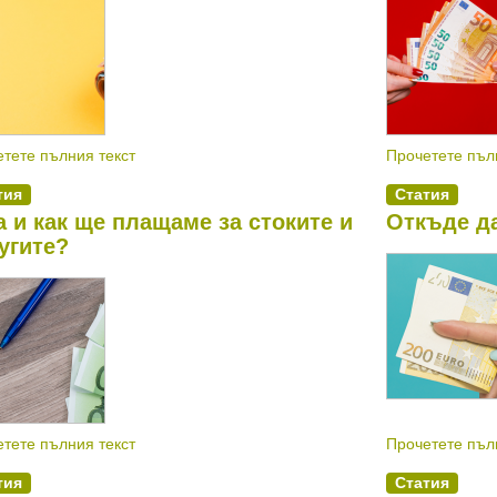
тете пълния текст
Прочетете пъл
всичките пет з
тия
Статия
а и как ще плащаме за стоките и
Откъде д
угите?
тете пълния текст
Прочетете пъл
тия
Статия