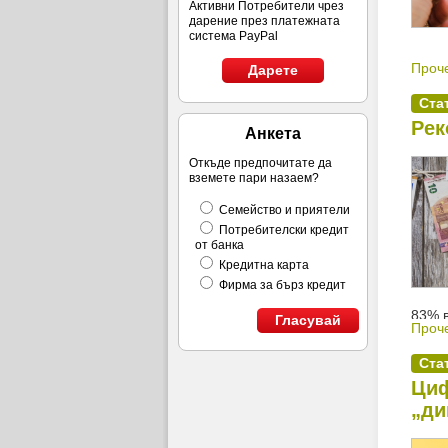
Активни Потребители чрез
дарение през платежната
система PayPal
Проче
Дарете
Ста
Рек
Анкета
Откъде предпочитате да
вземете пари назаем?
Семейство и приятели
Потребителски кредит
от банка
Кредитна карта
Фирма за бърз кредит
83% в
Гласувай
Проче
стран
Ста
Циф
„ди