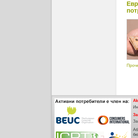
Евр
пот
Проче
Ak
Ин
За
За
Аб
бю