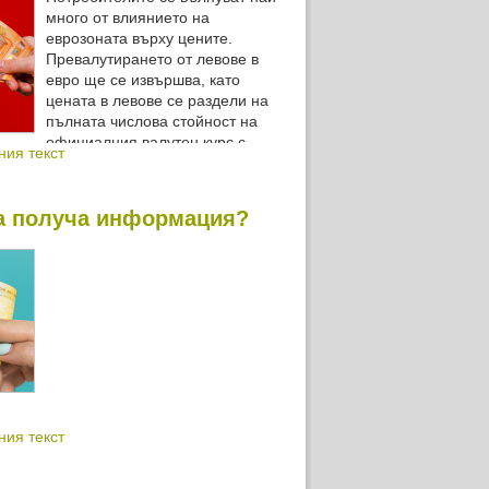
много от влиянието на
еврозоната върху цените.
Превалутирането от левове в
евро ще се извършва, като
цената в левове се раздели на
пълната числова стойност на
официалния валутен курс с
ния текст
нака след десетичната запетая
а получа информация?
ния текст