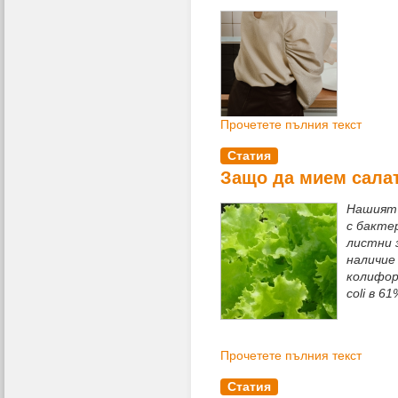
Прочетете пълния текст
Статия
Защо да мием сала
Нашият 
с бакте
листни 
наличие
колиформ
сoli в 
Прочетете пълния текст
Статия