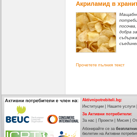
Акриламид в храни
Мащабно
потреби
посочва,
добра з
съдържа
съедине
Прочетете пълния текст
Aktivnipotrebiteli.bg:
Институции
|
Нашите услуги
За Активни потребители:
За нас
|
Проекти
|
Мисия
|
От
Абонирайте се за
безплатни
бюлетин на Активни потреби