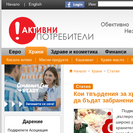
Име:
Начало
English
|
Евро
Храни
Здраве и козметика
Финанси
Кисело мляко
Месни продукти
Кашкавал
Краве масло
Начало
>
Храни
>
Статии
Статия
Кои твърдения за х
да бъдат забранени
Подвеж
„въглеро
Дарение
широко 
хранител
Подкрепете Асоциация