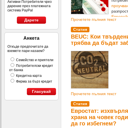
потребит
Активни Потребители чрез
проучва
дарение през платежната
система PayPal
разпрос
Европей
Прочетете пълния текст
Дарете
организация BEUC
.
Статия
BEUC: Кои твърдени
Анкета
трябва да бъдат за
Откъде предпочитате да
вземете пари назаем?
Семейство и приятели
Потребителски кредит
от банка
Кредитна карта
Фирма за бърз кредит
Гласувай
Прочетете пълния текст
Статия
Евростат: изхвърля
храна на човек год
да го избегнем?