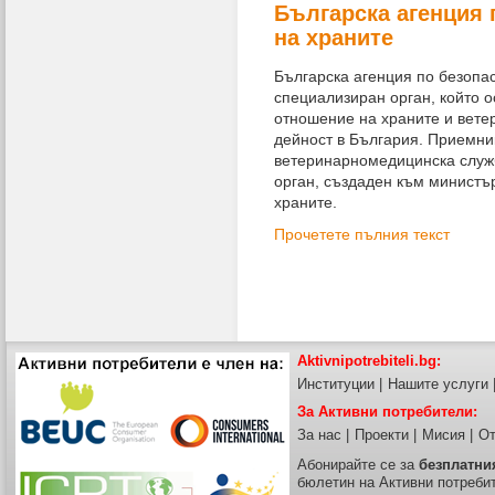
Българска агенция 
на храните
Българска агенция по безопас
специализиран орган, който 
отношение на храните и вет
дейност в България. Приемни
ветеринарномедицинска служб
орган, създаден към министъ
храните.
Прочетете пълния текст
Aktivnipotrebiteli.bg:
Институции
|
Нашите услуги
За Активни потребители:
За нас
|
Проекти
|
Мисия
|
От
Абонирайте се за
безплатни
бюлетин на Активни потреби