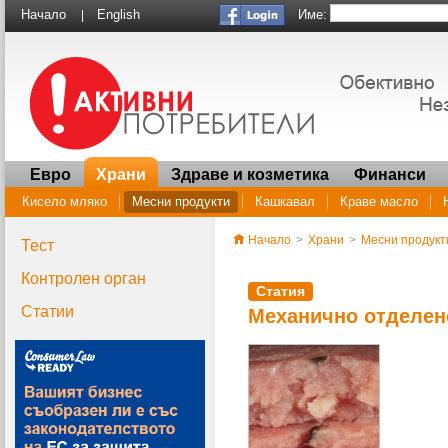
Име:
Начало
English
|
Евро
Храни
Здраве и козметика
Финанси
Кисело мляко
Месни продукти
Кашкавал
Краве масло
Начало
>
Храни
>
Месни продукт
Тест
Контролен орган
Статия
Статии
Механично отделен