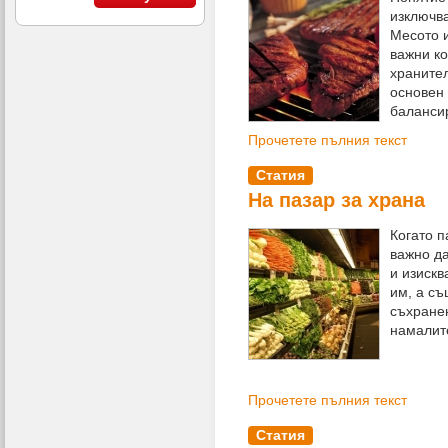
изключва
Месото и
важни к
храните
основен
баланси
Прочетете пълния текст
Статия
На пазар за храна
Когато п
важно д
и изискв
им, а съ
съхранен
намалит
Прочетете пълния текст
Статия