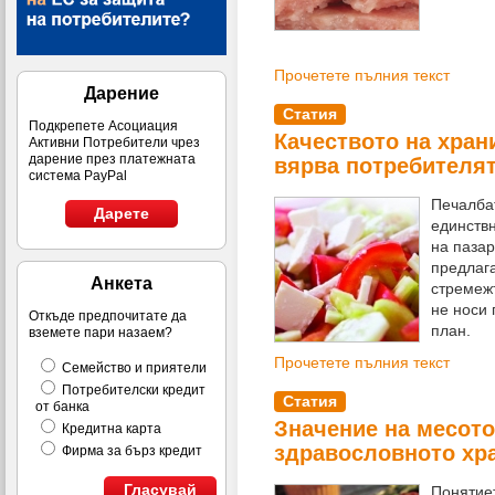
Прочетете пълния текст
Дарение
Статия
Подкрепете Асоциация
Качеството на храни
Активни Потребители чрез
дарение през платежната
вярва потребителя
система PayPal
Печалбат
Дарете
единствн
на пазар
предлага
Анкета
стремеж
не носи 
Откъде предпочитате да
план.
вземете пари назаем?
Прочетете пълния текст
Семейство и приятели
Потребителски кредит
Статия
от банка
Значение на месото
Кредитна карта
здравословното хр
Фирма за бърз кредит
Гласувай
Понятиет