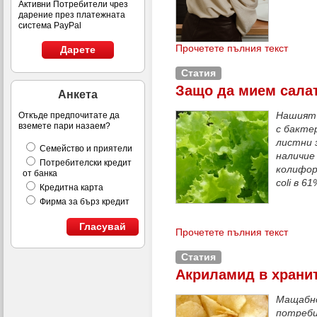
Активни Потребители чрез
дарение през платежната
система PayPal
Прочетете пълния текст
Дарете
Статия
Защо да мием сала
Анкета
Нашият 
Откъде предпочитате да
вземете пари назаем?
с бакте
листни 
Семейство и приятели
наличие
Потребителски кредит
колиформ
от банка
сoli в 
Кредитна карта
Фирма за бърз кредит
Гласувай
Прочетете пълния текст
Статия
Акриламид в храни
Мащабно
потреби