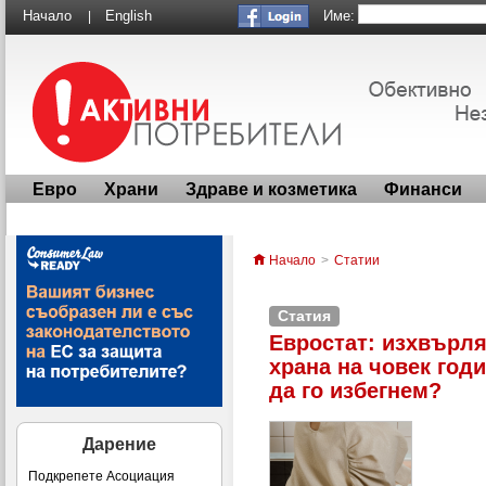
Име:
Начало
English
|
Евро
Храни
Здраве и козметика
Финанси
Начало
>
Статии
Статия
Евростат: изхвърля
храна на човек год
да го избегнем?
Дарение
Подкрепете Асоциация