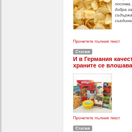
посочва,
добра з
съдържа
съедине
Прочетете пълния текст
Статия
И в Германия качес
храните се влошав
Прочетете пълния текст
Статия