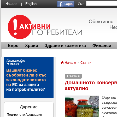
Име:
Начало
English
|
Евро
Храни
Здраве и козметика
Финанси
Начало
>
Статии
Статия
Домашното консерв
актуално
Още от 
съществ
Дарение
запазва
храните
Подкрепете Асоциация