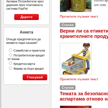
дълго в
Активни Потребители чрез
от тях.
дарение през платежната
система PayPal
Прочетете пълния текст
Дарете
Статия
Верни ли са етикети
Анкета
хранителните проду
Откъде предпочитате да
вземете пари назаем?
Семейство и приятели
Потребителски кредит
от банка
Кредитна карта
Фирма за бърз кредит
Гласувай
Прочетете пълния текст
Статия
Темата за безопасн
аспартама отново н