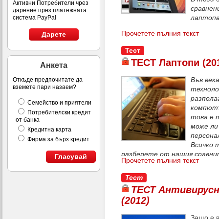
Активни Потребители чрез
сравнен
дарение през платежната
лаптопа
система PayPal
Прочетете пълния текст
Дарете
Тест
ТЕСТ Лаптопи (20
Анкета
Във век
Откъде предпочитате да
вземете пари назаем?
техноло
разпола
Семейство и приятели
компютъ
Потребителски кредит
това е 
от банка
може ли
Кредитна карта
персона
Фирма за бърз кредит
Всичко 
разберете от нашия сравни
Гласувай
Прочетете пълния текст
модела лаптопи.
Тест
ТЕСТ Антивирусн
(2012)
Защо е 