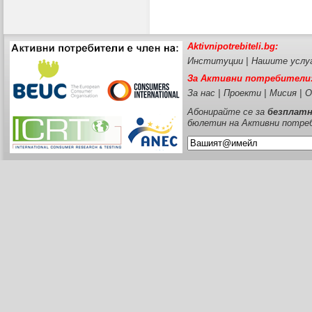
Aktivnipotrebiteli.bg:
Институции
|
Нашите услу
За Активни потребители
За нас
|
Проекти
|
Мисия
|
О
Абонирайте се за
безплат
бюлетин на Активни потре