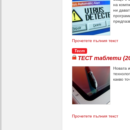
на комп
ни дават
програми
предпаз
Прочетете пълния текст
Тест
ТЕСТ таблети (2
Новата и
технолог
какво то
Прочетете пълния текст