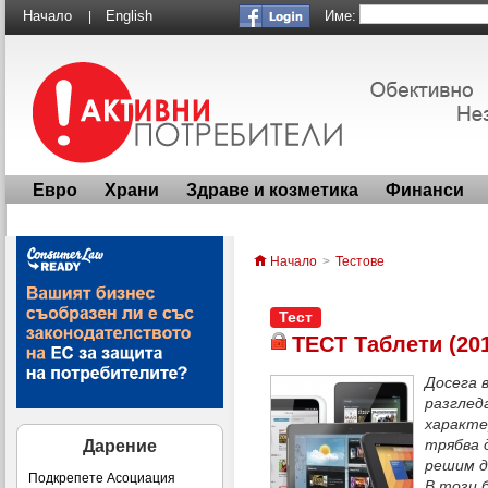
Име:
Начало
English
|
Евро
Храни
Здраве и козметика
Финанси
Начало
>
Тестове
Тест
ТЕСТ Таблети (20
Досега 
разглед
характе
трябва 
Дарение
решим д
Подкрепете Асоциация
В този 