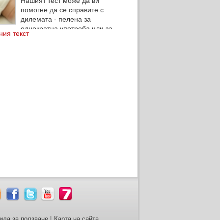
Нашият тест може да ви
помогне да се справите с
дилемата - пелена за
еднократна употреба или за
ния текст
ила за ползване
|
Карта на сайта