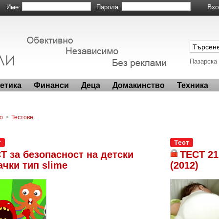
Име:
Парола:
Пазарска
метика
Финанси
Деца
Домакинство
Техника
о
>
Тестове
т
Тест
Т за безопасност на детски
ТЕСТ 21
ачки тип slime
(2012)