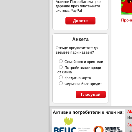
Активни Потребители чрез
дарение през платежната
система PayPal
Проче
Дарете
Анкета
Откъде предпочитате да
вземете пари назаем?
Семейство и приятели
Потребителски кредит
от банка
Кредитна карта
Фирма за бърз кредит
Гласувай
Ak
Ин
За
За