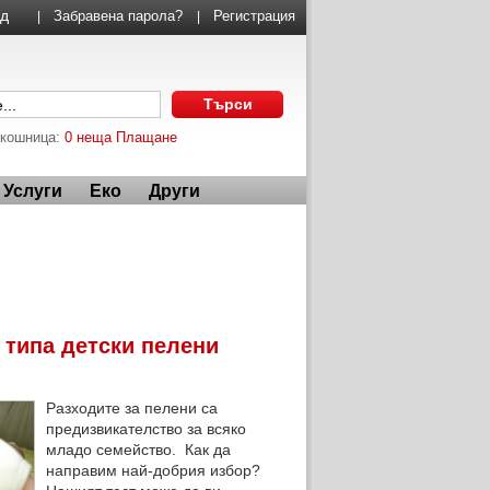
Забравена парола?
Регистрация
|
|
 кошница:
0 неща
Плащане
Услуги
Еко
Други
 типа детски пелени
Разходите за пелени са
предизвикателство за всяко
младо семейство. Как да
направим най-добрия избор?