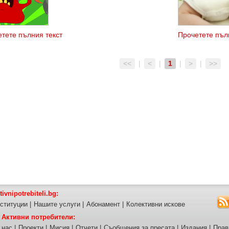
тете пълния текст
Прочетете пъл
преизпиране?
<<
|
<
|
1
|
>
|
>>
tivnipotrebiteli.bg:
ституции
|
Нашите услуги
|
Абонамент
|
Колективни искове
 Активни потребители:
 нас
|
Проекти
|
Мисия
|
Отчети
|
Съобщения за пресата
|
Издания
|
Прав