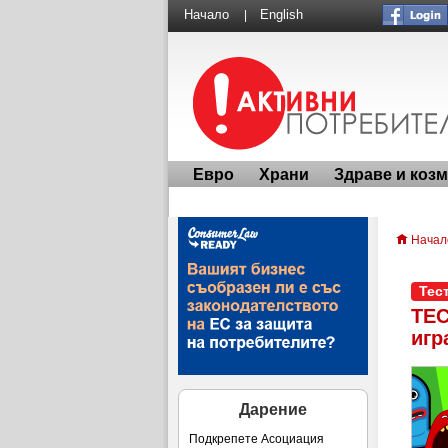
Начало
English
|
Евро
Храни
Здраве и коз
Начал
Тес
ТЕС
игр
Дарение
Подкрепете Асоциация