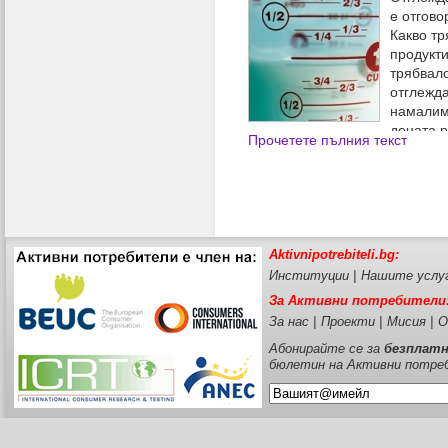
е отгово
Какво тр
продукти
трябвал
отглежда
намалим
децата р
Прочетете пълния текст
използваме безопасно детски
Aktivnipotrebiteli.bg:
Институции
|
Нашите услу
За Активни потребители
За нас
|
Проекти
|
Мисия
|
О
Абонирайте се за
безплат
бюлетин на Активни потре