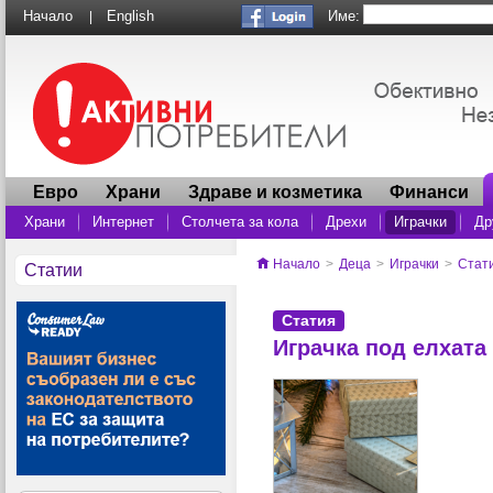
Име:
Начало
English
|
Евро
Храни
Здраве и козметика
Финанси
Храни
Интернет
Столчета за кола
Дрехи
Играчки
Др
Начало
>
Деца
>
Играчки
>
Стат
Статии
Статия
Играчка под елхата