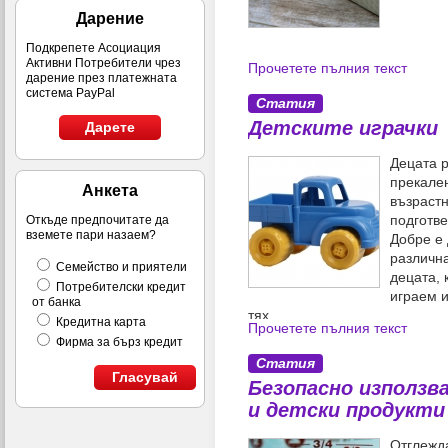
Дарение
Подкрепете Асоциация
Активни Потребители чрез
Прочетете пълния текст
дарение през платежната
система PayPal
Статия
Детските играчки
Дарете
Децата р
прекален
Анкета
възрастн
подготве
Откъде предпочитате да
вземете пари назаем?
Добре е 
различна
Семейство и приятели
децата, 
Потребителски кредит
играем 
от банка
тях.
Кредитна карта
Прочетете пълния текст
Фирма за бърз кредит
Статия
Гласувай
Безопасно използв
и детски продукти 
Отглежда