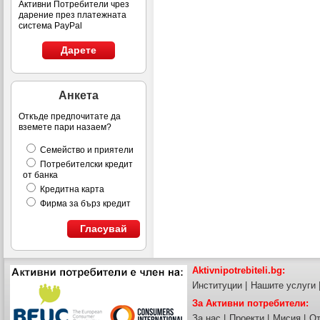
Активни Потребители чрез
дарение през платежната
система PayPal
Дарете
Анкета
Откъде предпочитате да
вземете пари назаем?
Семейство и приятели
Потребителски кредит
от банка
Кредитна карта
Фирма за бърз кредит
Гласувай
Aktivnipotrebiteli.bg:
Институции
|
Нашите услуги
За Активни потребители:
За нас
|
Проекти
|
Мисия
|
От