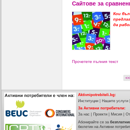
Сайтове за сравнен
Кои бъл
предлаг
да раб
Прочетете пълния текст
<<
Aktivnipotrebiteli.bg:
Институции
|
Нашите услуги
За Активни потребители:
За нас
|
Проекти
|
Мисия
|
От
Абонирайте се за
безплатни
бюлетин на Активни потреби