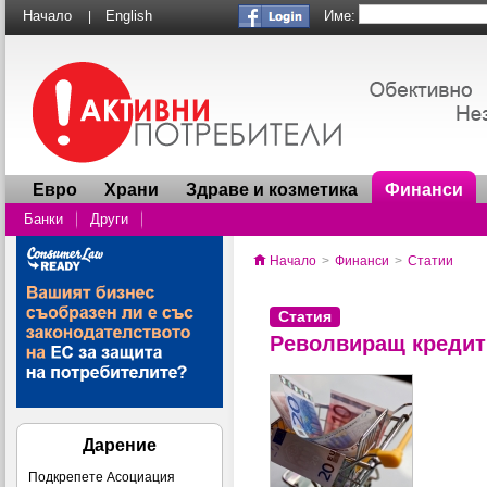
Име:
Начало
English
|
Евро
Храни
Здраве и козметика
Финанси
Банки
Други
Начало
>
Финанси
>
Статии
Статия
Револвиращ кредит
Дарение
Подкрепете Асоциация