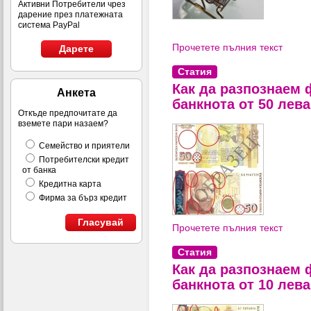
Активни Потребители чрез
дарение през платежната
система PayPal
Прочетете пълния текст
Дарете
Статия
Как да разпознаем
Анкета
банкнота от 50 лев
Откъде предпочитате да
вземете пари назаем?
Семейство и приятели
Потребителски кредит
от банка
Кредитна карта
Фирма за бърз кредит
Гласувай
Прочетете пълния текст
Статия
Как да разпознаем
банкнота от 10 лев