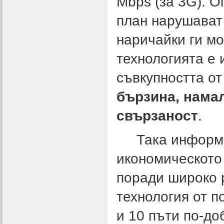
Mbps (за 3G). О
план нарушават
наричайки ги м
технологията е 
съвкупността от
бързина, нама
свързаност
.
Така информ
икономическото
поради широко 
технология от 
и 10 пъти по-до