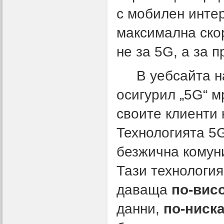
с мобилен инте
максимална скор
не за 5G, а за 
В уебсайта н
осигурил „5G“ м
своите клиенти 
Технологията 5G
безжична комун
Тази технология
даваща
по-вис
данни,
по-ниск