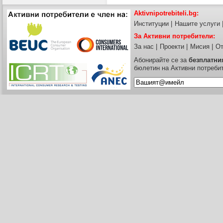
Aktivnipotrebiteli.bg:
Институции
|
Нашите услуги
За Активни потребители:
За нас
|
Проекти
|
Мисия
|
От
Абонирайте се за
безплатни
бюлетин на Активни потреби