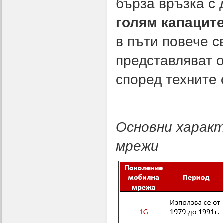
бърза връзка с 
голям капацит
в пъти повече с
представляват 
според техните 
Основни харак
мрежи