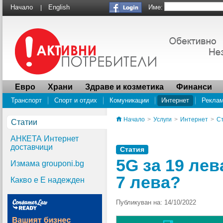
Име:
Начало
English
|
Евро
Храни
Здраве и козметика
Финанси
Транспорт
Спорт и отдих
Комуникации
Интернет
Рекла
Водоснабдяване
ПРОУЧВАНЕ Социалната отговорност на суперма
Начало
>
Услуги
>
Интернет
>
С
Статии
АНКЕТА Интернет
доставчици
Статия
5G за 19 лев
Измама grouponi.bg
7 лева?
Какво е Е надежден
Публикуван на: 14/10/2022