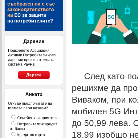
Дарение
Подкрепете Асоциация
Активни Потребители чрез
дарение през платежната
система PayPal
След като по
Дарете
решихме да про
Анкета
Виваком, при ко
Откъде предпочитате да
вземете пари назаем?
мобилен 5G Инте
Семейство и приятели
до 50,99 лева. 
Потребителски кредит
от банка
18,99 изобщо не
Кредитна карта