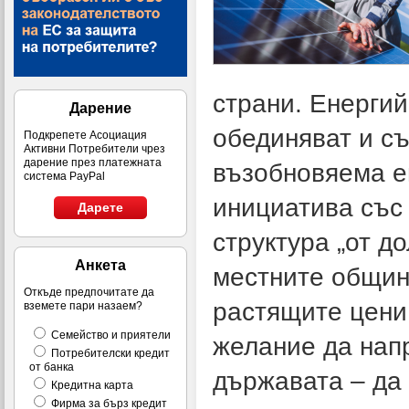
страни. Енергий
Дарение
обединяват и с
Подкрепете Асоциация
Активни Потребители чрез
дарение през платежната
възобновяема е
система PayPal
инициатива със
Дарете
структура „от до
Анкета
местните общин
Откъде предпочитате да
растящите цени
вземете пари назаем?
Семейство и приятели
желание да нап
Потребителски кредит
от банка
държавата – да 
Кредитна карта
Фирма за бърз кредит