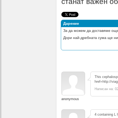
станат важен об
Дарение
За да можем да доставяме още
Дори най-дребната сума ще ни
This cephalospo
href=http://via
Написан на: 02
anonymous
4 containing L l