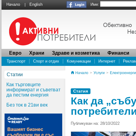
Име:
Начало
English
|
Евро
Храни
Здраве и козметика
Финанси
Транспорт
Спорт и отдих
Комуникации
Интернет
Рекла
Водоснабдяване
ПРОУЧВАНЕ Социалната отговорност на суперма
Начало
>
Услуги
>
Електроенерг
Статии
Как търговците
информират и съветват
Статия
да пестим енергия
Как да „съб
Без ток в 21ви век
потребител
Публикуван на: 28/10/2022