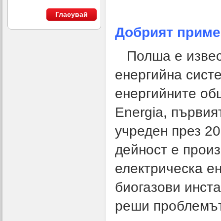
Гласувай
Добрият приме
Полша е извест
енергийна систе
енергийните общ
Energia, първия
учреден през 20
дейност е прои
електрическа ен
биогазови инста
реши проблемът 