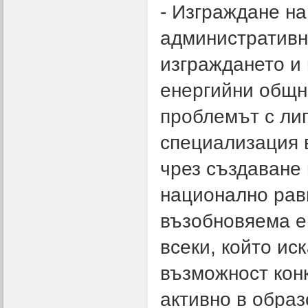
- Изграждане на
административн
изграждането и
енергийни общн
проблемът с ли
специализация 
чрез създаване 
национално рав
възобновяема е
всеки, който ис
възможност конк
активно в обра