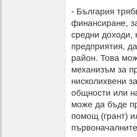
- България тряб
финансиране, за
средни доходи, 
предприятия, да
район. Това мо
механизъм за п
нисколихвени за
общности или на
може да бъде п
помощ (грант) и
първоначалните