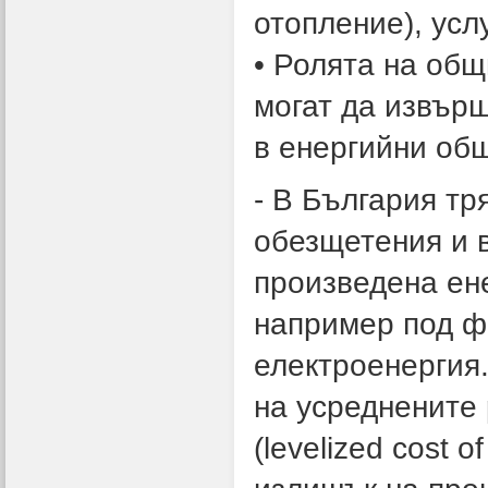
отопление), усл
• Ролята на общ
могат да извърш
в енергийни об
- В България тр
обезщетения и 
произведена ен
например под ф
електроенергия.
на усреднените 
(levelized cost o