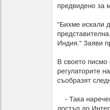
предвидено за 
"Бихме искали д
представителна,
Индия.“ Заяви п
В своето писмо
регулаторите н
съобразят след
- Така наречени
достъп до Интер