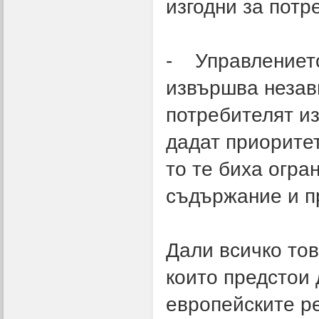
изгодни за потр
- Управлението
извършва незав
потребителят из
дадат приоритет
то те биха огра
съдържание и п
Дали всичко тов
които предстои 
европейските р