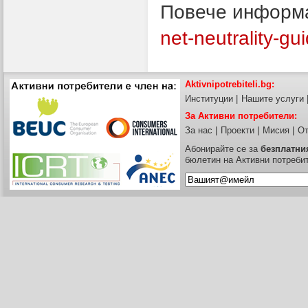
Повече информ
net-neutrality-gui
Aktivnipotrebiteli.bg:
Институции
|
Нашите услуги
За Активни потребители:
За нас
|
Проекти
|
Мисия
|
От
Абонирайте се за
безплатни
бюлетин на Активни потреби