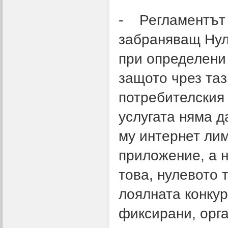
- Регламентът 
забраняващ Нуле
при определени
защото чрез таз
потребителския 
услугата няма д
му интернет лим
приложение, а н
това, нулевото 
лоялната конку
фиксирани, орга