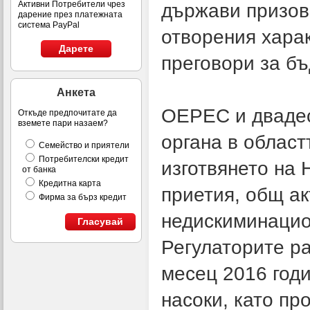
Активни Потребители чрез
държави призов
дарение през платежната
система PayPal
отворения хара
Дарете
преговори за б
Анкета
ОЕРЕС и двадес
Откъде предпочитате да
вземете пари назаем?
органа в облас
Семейство и приятели
Потребителски кредит
изготвянето на 
от банка
Кредитна карта
приетия, общ а
Фирма за бърз кредит
недискиминацио
Гласувай
Регулаторите ра
месец 2016 годи
насоки, като п