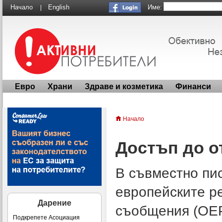
Име:
Начало
English
|
Евро
Храни
Здраве и козметика
Финанси
Начало
Достъп до о
В съвместно пи
европейските ре
Дарение
съобщения (ОЕР
Подкрепете Асоциация