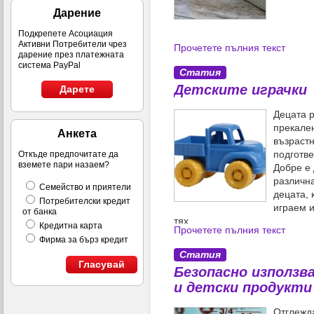
Дарение
Подкрепете Асоциация
Активни Потребители чрез
Прочетете пълния текст
дарение през платежната
система PayPal
Статия
Детските играчки
Дарете
Децата р
прекален
Анкета
възрастн
подготве
Откъде предпочитате да
вземете пари назаем?
Добре е 
различна
Семейство и приятели
децата, 
Потребителски кредит
играем 
от банка
тях.
Кредитна карта
Прочетете пълния текст
Фирма за бърз кредит
Статия
Гласувай
Безопасно използв
и детски продукти 
Отглежда