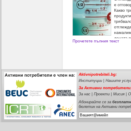
е отгово
Какво тр
продукти
трябвал
отглежда
намалим
децата р
Прочетете пълния текст
използваме безопасно детски
Aktivnipotrebiteli.bg:
Институции
|
Нашите услу
За Активни потребители
За нас
|
Проекти
|
Мисия
|
О
Абонирайте се за
безплат
бюлетин на Активни потре