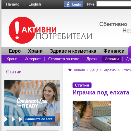
Име:
Начало
English
|
Евро
Храни
Здраве и козметика
Финанси
Храни
Интернет
Столчета за кола
Дрехи
Играчки
Др
Начало
>
Деца
>
Играчки
>
Стат
Статии
Статия
Играчка под елхата