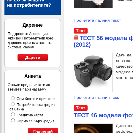
Прочетете пълния текст
Дарение
Тест
Подкрепете Асоциация
ТЕСТ 56 модела 
Активни Потребители чрез
дарение през платежната
(2012)
система PayPal
Дали да 
Дарете
лева за 
качество
модела 
Анкета
много па
Откъде предпочитате да
вземете пари назаем?
Прочетете пълния текст
Семейство и приятели
Потребителски кредит
Тест
от банка
ТЕСТ 46 модела фот
Кредитна карта
Фирма за бърз кредит
Дигитал
рефлекс
Гласувай