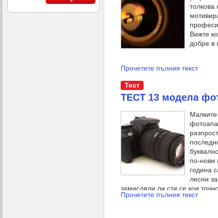
толкова 
мотивир
професи
Вижте ко
добре в 
Прочетете пълния текст
Тест
ТЕСТ 13 модела фо
Малките
фотоапар
разпрос
последн
буквално
по-нови 
година с
лесни за
замисляли ли сти се кои точн
Прочетете пълния текст
гама от качества и преимущес
важни?