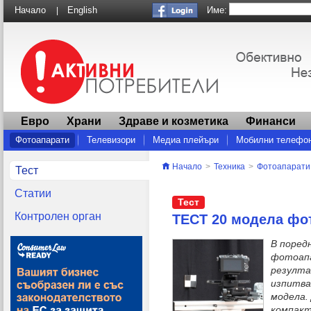
Име:
Начало
English
|
Евро
Храни
Здраве и козметика
Финанси
Фотоапарати
Телевизори
Медиа плейъри
Мобилни телефо
Други
Начало
>
Техника
>
Фотоапарати
Тест
Статии
Тест
Контролен орган
ТЕСТ 20 модела фо
В поред
фотоапа
резулт
изпитва
модела.
компак