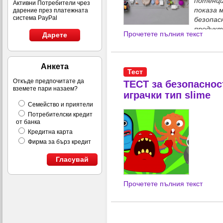
потенци
Активни Потребители чрез
показа 
дарение през платежната
система PayPal
безопас
продукт
Прочетете пълния текст
Дарете
от платформите Temu и She
Анкета
Тест
Откъде предпочитате да
ТЕСТ за безопаснос
вземете пари назаем?
играчки тип slime
Семейство и приятели
Потребителски кредит
от банка
Кредитна карта
Фирма за бърз кредит
Гласувай
Прочетете пълния текст