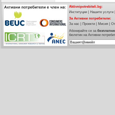
Aktivnipotrebiteli.bg:
Институции
|
Нашите услуги
За Активни потребители:
За нас
|
Проекти
|
Мисия
|
От
Абонирайте се за
безплатни
бюлетин на Активни потреби