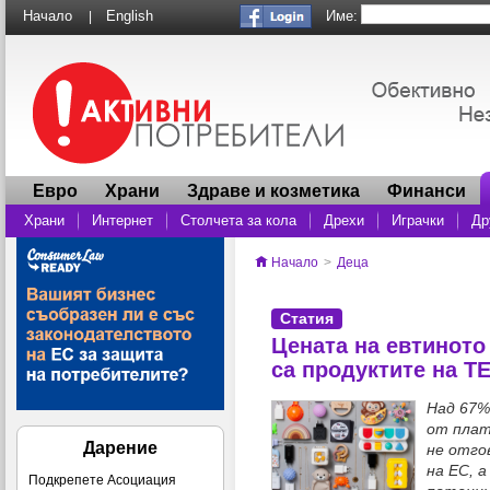
Име:
Начало
English
|
Евро
Храни
Здраве и козметика
Финанси
Храни
Интернет
Столчета за кола
Дрехи
Играчки
Др
Начало
>
Деца
Статия
Цената на евтиното
са продуктите на T
Над 67%
от плат
Дарение
не отго
на ЕС, 
Подкрепете Асоциация