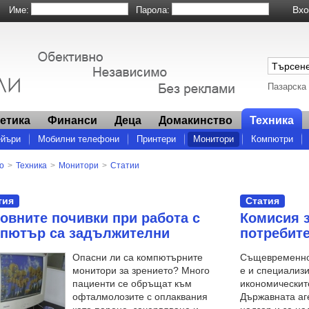
Име:
Парола:
Пазарска
метика
Финанси
Деца
Домакинство
Техника
ейъри
Мобилни телефони
Принтери
Монитори
Компютри
о
>
Техника
>
Монитори
>
Статии
тия
Статия
овните почивки при работа с
Комисия з
пютър са задължителни
потребит
Опасни ли са компютърните
Същевременн
монитори за зрението? Много
е и специализ
пациенти се обръщат към
икономическит
офталмолозите с оплаквания
Държавната аг