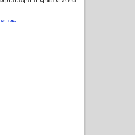
дзор на пазара на нехранителни стоки.
ния текст