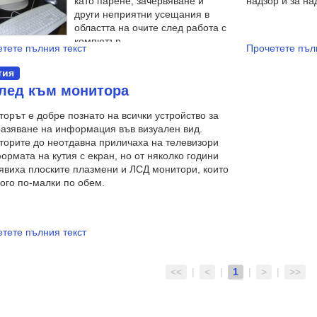
като парене, зачервяване и
надзор и за на
други неприятни усещания в
областта на очите след работа с
компютър.
тете пълния текст
Прочетете пъл
тия
лед към монитора
орът е добре познато на всички устройство за
азяване на информация във визуален вид.
орите до неотдавна приличаха на телевизори
ормата на кутия с екран, но от няколко години
явиха плоските плазмени и ЛСД монитори, които
ого по-малки по обем.
тете пълния текст
<<
|
<
|
1
|
>
|
>>