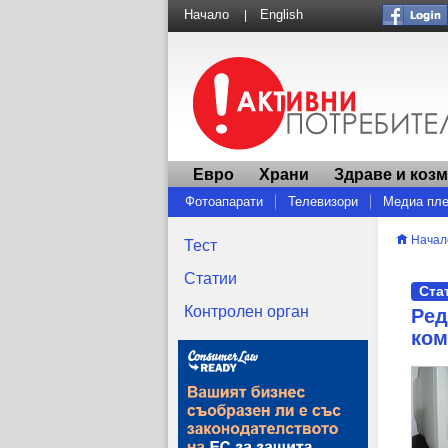
Начало
English
|
Евро
Храни
Здраве и коз
Фотоапарати
Телевизори
Медиа пл
Други
Начал
Тест
Статии
Ста
Контролен орган
Ред
ком