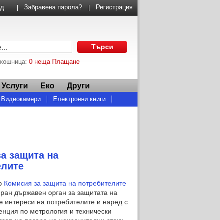
Забравена парола?
Регистрация
|
|
 кошница:
0 неща
Плащане
Услуги
Еко
Други
Видеокамери
Електронни книги
а защита на
елите
о
Комисия за защита на потребителите
иран държавен орган за защитата на
е интереси на потребителите и наред с
енция по метрология и технически