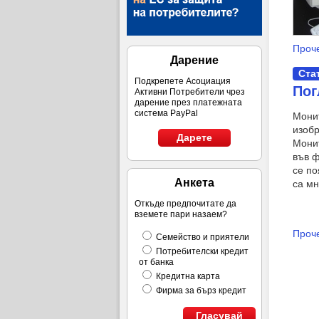
Проче
Дарение
Ста
Подкрепете Асоциация
Пог
Активни Потребители чрез
дарение през платежната
система PayPal
Монит
изобр
Дарете
Монит
във ф
се по
Анкета
са мн
Откъде предпочитате да
вземете пари назаем?
Проче
Семейство и приятели
Потребителски кредит
от банка
Кредитна карта
Фирма за бърз кредит
Гласувай