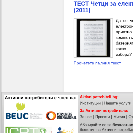
ТЕСТ Четци за елек
(2011)
Да се ч
електро
приятно
компю
батерия
какво
избора?
Прочетете пълния текст
Aktivnipotrebiteli.bg:
Институции
|
Нашите услуги
За Активни потребители:
За нас
|
Проекти
|
Мисия
|
От
Абонирайте се за
безплатни
бюлетин на Активни потреби