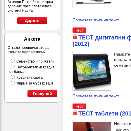
Активни Потребители чрез
дарение през платежната
система PayPal
Прочетете пълния текст
Дарете
Тест
ТЕСТ дигитални 
Анкета
(2012)
Откъде предпочитате да
вземете пари назаем?
Рамките 
продълж
Семейство и приятели
семейни
Потребителски кредит
от банка
Кредитна карта
Фирма за бърз кредит
Гласувай
Прочетете пълния текст
Тест
ТЕСТ таблети (201
Новата и
технолог