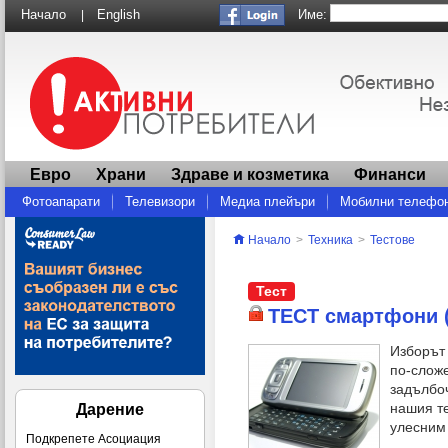
Име:
Начало
English
|
Евро
Храни
Здраве и козметика
Финанси
Фотоапарати
Телевизори
Медиа плейъри
Мобилни телефо
Други
Начало
>
Техника
>
Тестове
Тест
ТЕСТ смартфони (
Изборът
по-сложе
задълбо
нашия т
Дарение
улесним 
Подкрепете Асоциация