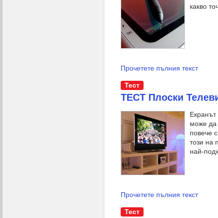
какво то
Прочетете пълния текст
Тест
ТЕСТ Плоски Телеви
Екранът
може да
повече с
този на 
най-подх
Прочетете пълния текст
Тест