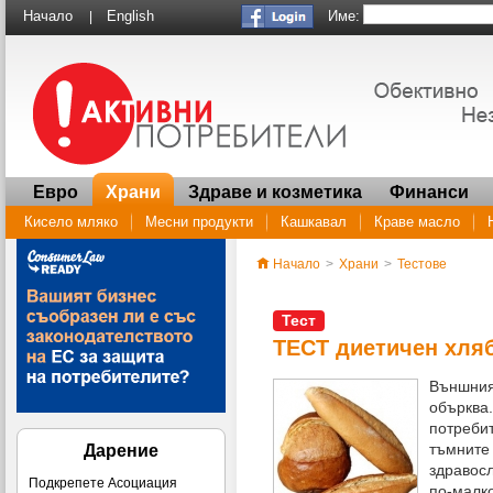
Име:
Начало
English
|
Евро
Храни
Здраве и козметика
Финанси
Кисело мляко
Месни продукти
Кашкавал
Краве масло
Начало
>
Храни
>
Тестове
Тест
ТЕСТ диетичен хля
Външния
обърква.
потребит
тъмните 
Дарение
здравос
Подкрепете Асоциация
по-малко