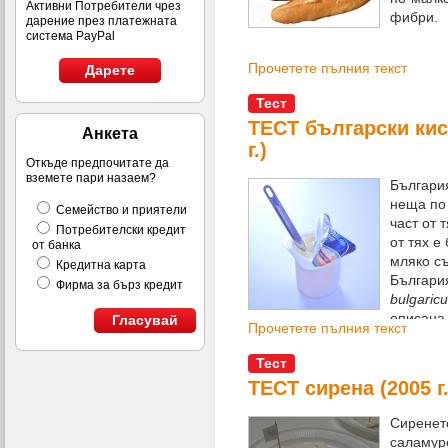
Активни Потребители чрез
фибри.
дарение през платежната
система PayPal
Прочетете пълния текст
Дарете
Тест
ТЕСТ български кис
Анкета
г.)
Откъде предпочитате да
вземете пари назаем?
България
неща по
Семейство и приятели
част от 
Потребителски кредит
от тях е
от банка
мляко с
Кредитна карта
Българи
Фирма за бърз кредит
bulgaric
описана 
Гласувай
Прочетете пълния текст
като антиоксидантно и деток
Lactobacillus bulgaricus
се дъл
Тест
киселият вкус на млякото.
ТЕСТ сирена (2005 г.
Сиренето
саламур