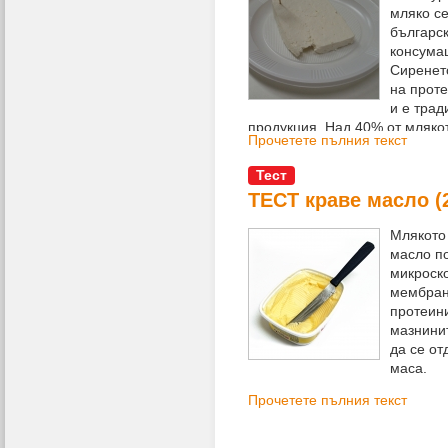
мляко с
българск
консумац
Сиренето
на прот
и е трад
продукция. Над 40% от мляко
Прочетете пълния текст
страната се преработва в са
кашкавали и извара.
Тест
ТЕСТ краве масло (2
Млякото
масло п
микроск
мембран
протеини
мазнинит
да се от
маса.
Прочетете пълния текст