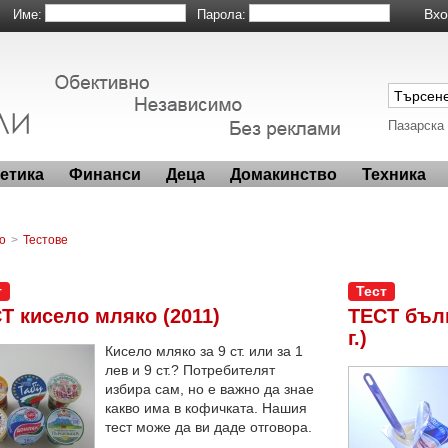
Име:
Парола:
Пазарска
метика
Финанси
Деца
Домакинство
Техника
о
>
Тестове
т
Тест
Т кисело мляко (2011)
ТЕСТ бълг
г.)
Кисело мляко за 9 ст. или за 1
лев и 9 ст.? Потребителят
избира сам, но е важно да знае
какво има в кофичката. Нашия
тест може да ви даде отговора.