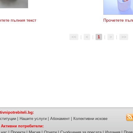
тете пълния текст
Прочетете пъл
като антиокси
Lactobacillus b
киселият вкус 
<<
|
<
|
1
|
>
|
>>
tivnipotrebiteli.bg:
ституции
|
Нашите услуги
|
Абонамент
|
Колективни искове
 Активни потребители:
 нас
|
Проекти
|
Мисия
|
Отчети
|
Съобщения за пресата
|
Издания
|
Прав