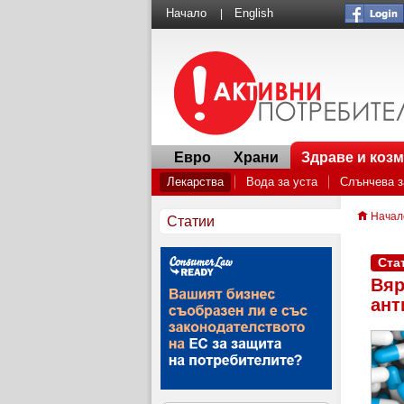
Начало
English
|
Евро
Храни
Здраве и коз
Лекарства
Вода за уста
Слънчева 
Генеричните лекарства: как да спестим па
Начал
Статии
Внимание! Как малките батерии могат да с
Ста
Вяр
ант