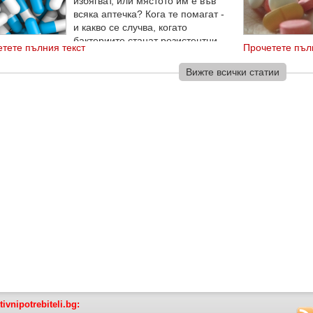
избягват, или мястото им е във
всяка аптечка? Кога те помагат -
и какво се случва, когато
бактериите станат резистентни
тете пълния текст
Прочетете пъл
ях? Експертите на германската потребителска
изация изясняват отговорите на тези въпроси.
Вижте всички статии
tivnipotrebiteli.bg: