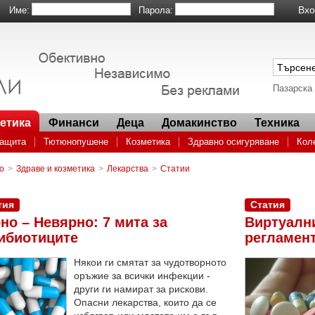
Име:
Парола:
Пазарска
метика
Финанси
Деца
Домакинство
Техника
защита
Тютюнопушене
Козметика
Здравно осигуряване
Кол
ри в аптеката
Антибиотици и здраве
Край на неетичното промотира
о
>
Здраве и козметика
>
Лекарства
>
Статии
танат опасни за децата
тия
Статия
но – Невярно: 7 мита за
Виртуални
ибиотиците
регламен
Някои ги смятат за чудотворното
оръжие за всички инфекции -
други ги намират за рискови.
Опасни лекарства, които да се