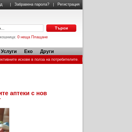
Забравена парола?
Регистрация
|
|
 кошница:
0 неща
Плащане
Услуги
Еко
Други
ективните искове в полза на потребителите.
не на лекарства
Играчка под елхата
те аптеки с нов
т