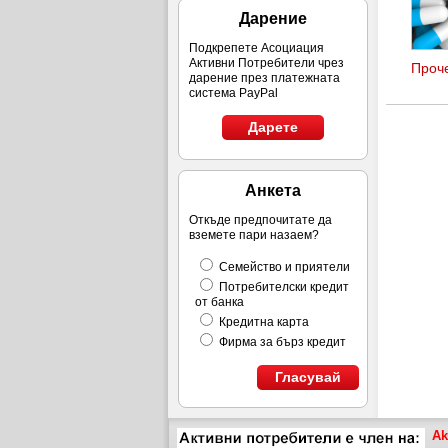
Дарение
Подкрепете Асоциация
Активни Потребители чрез
Проче
към т
дарение през платежната
система PayPal
орган
Дарете
Анкета
Откъде предпочитате да
вземете пари назаем?
Семейство и приятели
Потребителски кредит
от банка
Кредитна карта
Фирма за бърз кредит
Гласувай
Ak