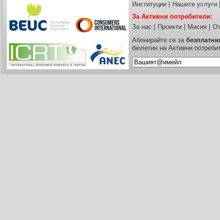
Институции
|
Нашите услуги
За Активни потребители:
За нас
|
Проекти
|
Мисия
|
От
Абонирайте се за
безплатни
бюлетин на Активни потреби