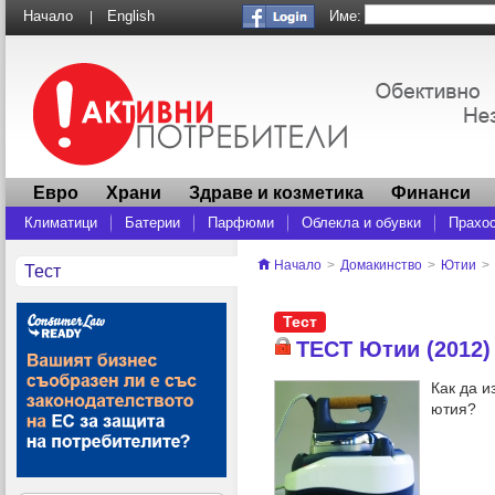
Име:
Начало
English
|
Евро
Храни
Здраве и козметика
Финанси
Климатици
Батерии
Парфюми
Облекла и обувки
Прахо
Начало
>
Домакинство
>
Ютии
>
Тест
Тест
ТЕСТ Ютии (2012)
Как да 
ютия?