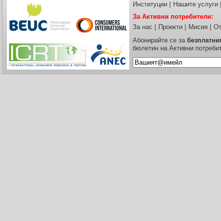
Институции
|
Нашите услуги
За Активни потребители:
За нас
|
Проекти
|
Мисия
|
От
Абонирайте се за
безплатни
бюлетин на Активни потреби