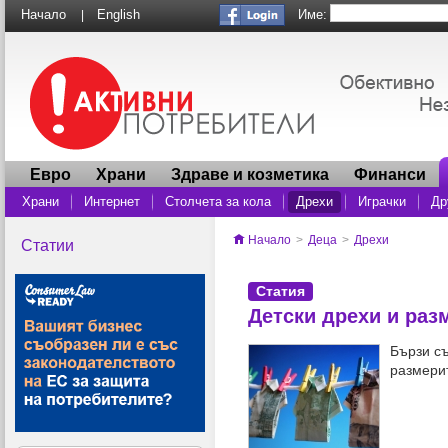
Име:
Начало
English
|
Евро
Храни
Здраве и козметика
Финанси
Храни
Интернет
Столчета за кола
Дрехи
Играчки
Др
Начало
>
Деца
>
Дрехи
Статии
Статия
Детски дрехи и раз
Бързи с
размерит