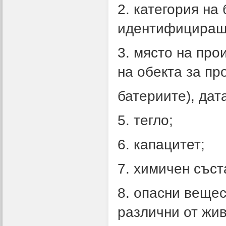
2. категория на
идентифициращ
3. място на про
на обекта за пр
батериите), дат
5. тегло;
6. капацитет;
7. химичен съст
8. опасни вещес
различни от жив