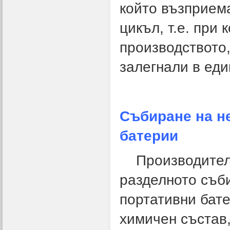
който възприема
цикъл, т.е. при
производството,
залегнали в еди
Събиране на н
батерии
Производителит
разделното съби
портативни бате
химичен състав,