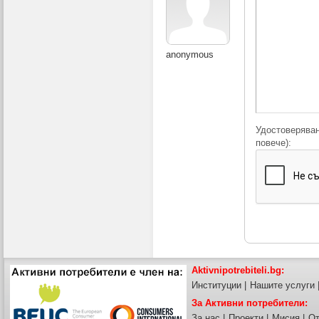
anonymous
Удостоверяван
повече):
Aktivnipotrebiteli.bg:
Институции
|
Нашите услуги
За Активни потребители:
За нас
|
Проекти
|
Мисия
|
От