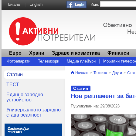
Име:
Начало
English
|
Евро
Храни
Здраве и козметика
Финанси
Фотоапарати
Телевизори
Медиа плейъри
Мобилни телефо
Други
Начало
>
Техника
>
Други
>
Стат
Статии
ТЕСТ
Статия
Единно зарядно
Нов регламент за ба
устройство
Публикуван на: 29/08/2023
Универсалното зарядно
става реалност