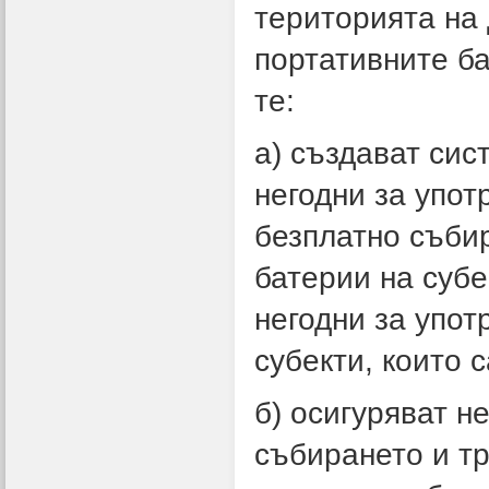
територията на 
портативните ба
те:
a) създават сис
негодни за упот
безплатно събир
батерии на суб
негодни за упот
субекти, които 
б) осигуряват н
събирането и тр