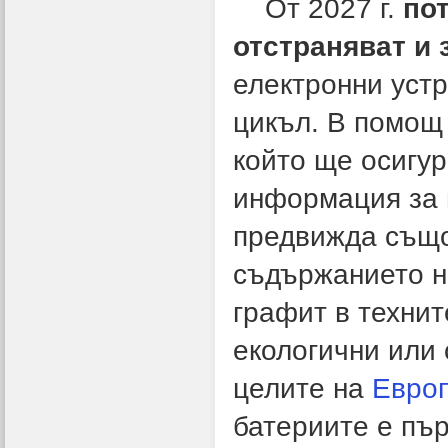
От 2027 г.
по
отстраняват и
електронни устр
цикъл. В помощ
който ще осигу
информация за 
предвижда също
съдържанието на
графит в техни
екологични или 
целите на
Европ
батериите е пър