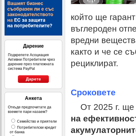
който ще гарант
въглероден отп
вредни вещества
Дарение
както и че се с
Подкрепете Асоциация
Активни Потребители чрез
рециклират.
дарение през платежната
система PayPal
Дарете
Сроковете
Анкета
От 2025 г. ще
Откъде предпочитате да
вземете пари назаем?
на ефективнос
Семейство и приятели
акумулаторнит
Потребителски кредит
от банка