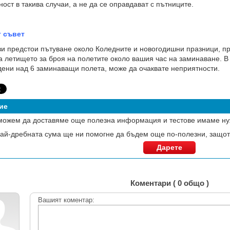
ност в такива случаи, а не да се оправдават с пътниците.
 съвет
 предстои пътуване около Коледните и новогодишни празници, п
а летището за броя на полетите около вашия час на заминаване. В 
ени над 6 заминаващи полета, може да очаквате неприятности.
ие
можем да доставяме още полезна информация и тестове имаме ну
ай-дребната сума ще ни помогне да бъдем още по-полезни, защот
Дарете
Коментари ( 0 общо )
Вашият коментар: