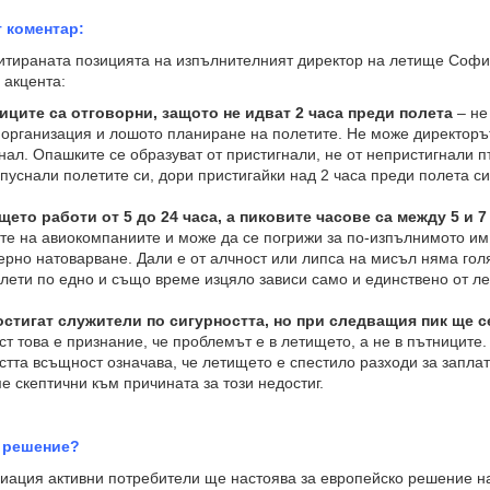
 коментар:
ираната позицията на изпълнителният директор на летище Софи
 акцента:
иците са отговорни, защото не идват 2 часа преди полета
– не
организация и лошото планиране на полетите. Не може директорът
нал. Опашките се образуват от пристигнали, не от непристигнали п
зпуснали полетите си, дори пристигайки над 2 часа преди полета си
щето работи от 5 до 24 часа, а пиковите часове са между 5 и 7
те на авиокомпаниите и може да се погрижи за по-изпълнимото им 
рно натоварване. Дали е от алчност или липса на мисъл няма гол
лети по едно и също време изцяло зависи само и единствено от л
остигат служители по сигурността, но при следващия пик ще с
т това е признание, че проблемът е в летището, а не в пътниците.
стта всъщност означава, че летището е спестило разходи за заплати
е скептични към причината за този недостиг.
 решение?
ция активни потребители ще настоява за европейско решение на