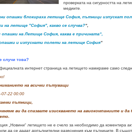
проверката на сигурността на лети
медиите.
ни опашки блокираха летище София, пътници изпускат по
и на летище "София", какво се случва?
“,
и опашки на Летище София, каква е причината“,
 опашки и изпуснати полети на летище София
“
е случи това?
циалната интернет страница на летището намираме само следн
о!
вниманието на всички пътуващи
-07-22 00:00
жаеми пътници,
мняме ви да спазвате изискването на авиокомпаниите и да 
ето.
я „Новини“ летището не е счело за необходимо да коментира акт
или да се дадат допълнителни разяснения към пътниците. В също