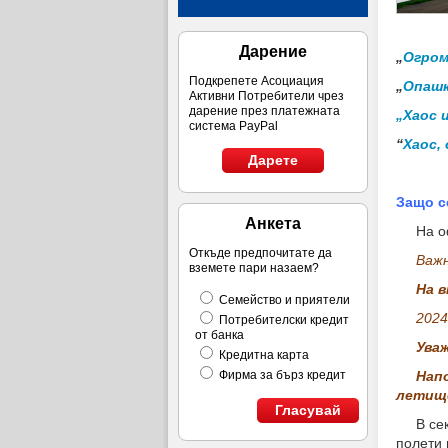
Дарение
„
Огром
Подкрепете Асоциация
„
Опашк
Активни Потребители чрез
дарение през платежната
„Хаос 
система PayPal
“
Хаос,
Дарете
Защо с
Анкета
На офи
Откъде предпочитате да
Важн
вземете пари назаем?
На 
Семейство и приятели
2024
Потребителски кредит
от банка
Ува
Кредитна карта
Напо
Фирма за бърз кредит
летищ
Гласувай
В секци
полети 