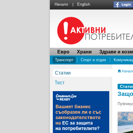
Начало
English
|
Евро
Храни
Здраве и коз
Транспорт
Спорт и отдих
Комуникац
Водоснабдяване
ПРОУЧВАНЕ Социалнат
Начал
Статии
Тест
Стати
Защо
Публикув