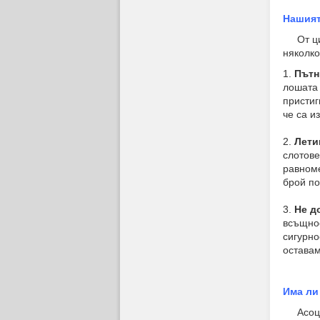
Нашият
От цит
няколко
1.
Пътн
лошата 
пристиг
че са и
2.
Лети
слотове
равноме
брой по
3.
Не д
всъщнос
сигурно
оставам
Има ли
Асоциа