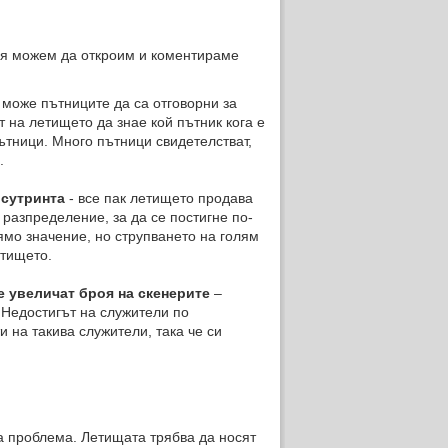
я можем да откроим и коментираме
 може пътниците да са отговорни за
 на летището да знае кой пътник кога е
ътници. Много пътници свидетелстват,
.
 сутринта
- все пак летището продава
разпределение, за да се постигне по-
ямо значение, но струпването на голям
етището.
е увеличат броя на скенерите
–
 Недостигът на служители по
 на такива служители, така че си
 проблема. Летищата трябва да носят