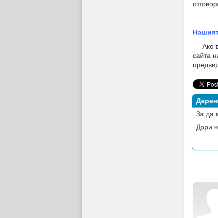
отговор
Нашият
Ако ви
сайта н
предвид
Дарен
За да 
Дори н