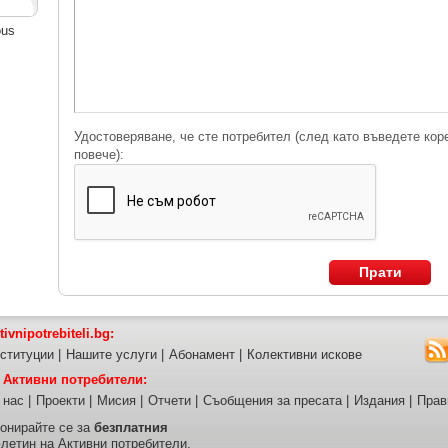
ous
Удостоверяване, че сте потребител (след като въведете кор
повече):
Прати
tivnipotrebiteli.bg:
ституции
|
Нашите услуги
|
Абонамент
|
Колективни искове
 Активни потребители:
 нас
|
Проекти
|
Мисия
|
Отчети
|
Съобщения за пресата
|
Издания
|
Прав
онирайте се за
безплатния
летин на Активни потребители.