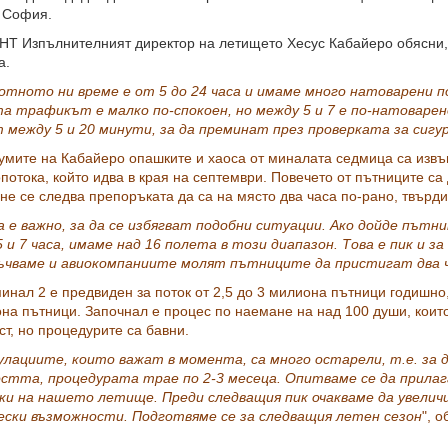
 София.
Изпълнителният директор на летището Хесус Кабайеро обясни, ч
а.
отното ни време е от 5 до 24 часа и имаме много натоварени п
а трафикът е малко по-спокоен, но между 5 и 7 е по-натоваре
т между 5 и 20 минути, за да преминат през проверката за сигу
умите на Кабайеро опашките и хаоса от миналата седмица са извъ
потока, който идва в края на септември. Повечето от пътниците с
не се следва препоръката да са на място два часа по-рано, твърд
а е важно, за да се избягват подобни ситуации. Ако дойде пътн
 и 7 часа, имаме над 16 полета в този диапазон. Това е пик и з
ъчваме и авиокомпаниите молят пътниците да пристигат два 
инал 2 е предвиден за поток от 2,5 до 3 милиона пътници годишно
на пътници. Започнал е процес по наемане на над 100 души, които
ст, но процедурите са бавни.
улациите, които важат в момента, са много остарели, т.е. за
остта, процедурата трае по 2-3 месеца. Опитваме се да прила
ки на нашето летище. Преди следващия пик очакваме да увеличи
ески възможности. Подготвяме се за следващия летен сезон
", 