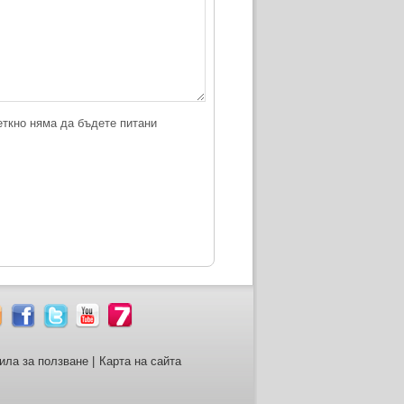
еткно няма да бъдете питани
ила за ползване
|
Карта на сайта