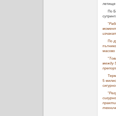
летище
По БНТ 
сутринт
"
Раб
момент
изчака
По д
пътнико
масово 
"
Тов
между 5
препор
Терм
5 милио
сигурно
"
Рег
сигурн
практи
технич