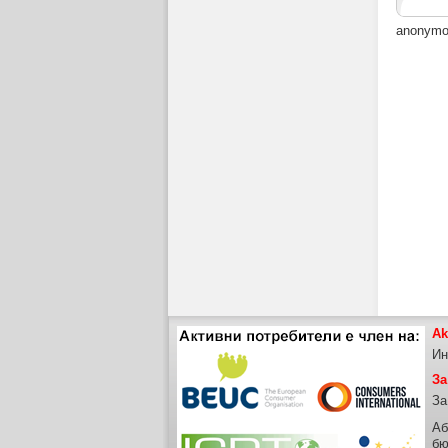
anonym
Ak
Ин
За
За
Аб
бю