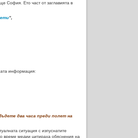
ще София. Ето част от заглавията в
лети
“,
ата информация:
бъдете два часа преди полет на
уалната ситуация с изпуснатите
то време медии цитираха обяснения на