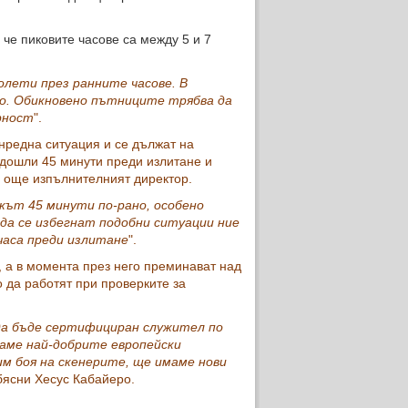
е пиковите часове са между 5 и 7
олети през ранните часове. В
но. Обикновено пътниците трябва да
рност
".
нредна ситуация и се дължат на
а дошли 45 минути преди излитане и
и още изпълнителният директор.
икът 45 минути по-рано, особено
а да се избегнат подобни ситуации ние
часа преди излитане
".
, а в момента през него преминават над
 да работят при проверките за
 да бъде сертифициран служител по
гаме най-добрите европейски
м боя на скенерите, ще имаме нови
обясни Хесус Кабайеро.