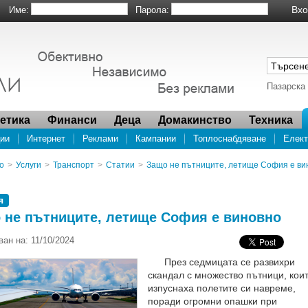
Име:
Парола:
Пазарска
метика
Финанси
Деца
Домакинство
Техника
ии
Интернет
Реклами
Кампании
Топлоснабдяване
Елект
а отговорност на супермаркетите (2014)
о
>
Услуги
>
Транспорт
>
Статии
>
Защо не пътниците, летище София е ви
я
 не пътниците, летище София е виновно
ан на: 11/10/2024
През седмицата се развихри
скандал с множество пътници, кои
изпуснаха полетите си навреме,
поради огромни опашки при