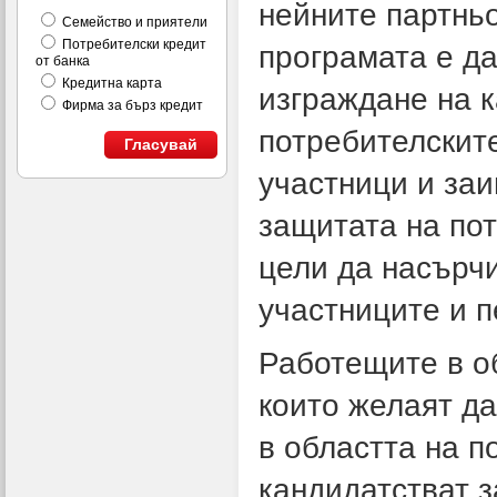
нейните партньо
Семейство и приятели
Потребителски кредит
програмата е да
от банка
Кредитна карта
изграждане на к
Фирма за бърз кредит
потребителските
Гласувай
участници и заи
защитата на по
цели да насърч
участниците и 
Работещите в об
които желаят да
в областта на п
кандидатстват з