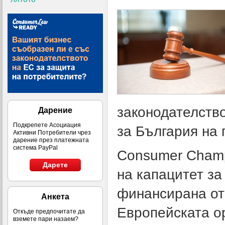
законодателство
Дарение
Подкрепете Асоциация
за България на
Активни Потребители чрез
дарение през платежната
система PayPal
Consumer Champ
Дарете
на капацитет з
финансирана от
Анкета
Европейската о
Откъде предпочитате да
вземете пари назаем?