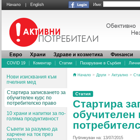
Име:
Начало
English
|
Евро
Храни
Здраве и козметика
Финанси
COVID 19
Коментар
Статии
Пазаруване в Сърбия
Лични
Начало
>
Други
>
Актуално
>
Ста
Нови изисквания към
пчелния мед
Стартира записването за
Статия
обучителен курс по
Стартира за
потребителско право
обучителен 
10 храни и напитки за по-
голяма продуктивност
потребителс
Съвети за разумно да
харчене на ток през
Публикуван на: 13/07/2015
лятото