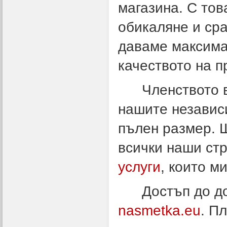
магазина.
С тов
обикаляне и сра
даваме максима
качеството на п
Членството 
нашите независ
пълен размер. 
всички наши ст
услуги
, които м
Достъп до д
nasmetka.eu
. П