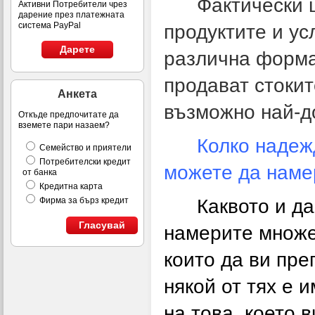
Фактически 
Активни Потребители чрез
дарение през платежната
система PayPal
продуктите и ус
Дарете
различна форма
продават стокит
Анкета
възможно най-д
Откъде предпочитате да
вземете пари назаем?
Колко надеж
Семейство и приятели
Потребителски кредит
можете да наме
от банка
Кредитна карта
Каквото и да
Фирма за бърз кредит
Гласувай
намерите множес
които да ви пре
някой от тях е 
на това, което 