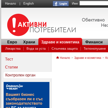
Име:
Начало
English
|
Евро
Храни
Здраве и козметика
Финанси
Лекарства
Вода за уста
Слънчева защита
Тютюнопушене
Генеричните лекарства: как да спестим пари в аптеката
Антибиот
Начало
>
Здраве и козметика
>
К
Тест
Внимание! Как малките батерии могат да станат опасни за децата
Статии
Контролен орган