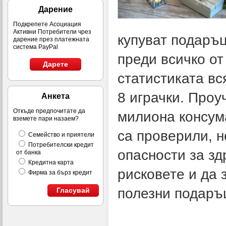
Дарение
Подкрепете Асоциация
Активни Потребители чрез
купуват подаръц
дарение през платежната
система PayPal
преди всичко от
Дарете
статистиката вс
8 играчки. Проу
Анкета
Откъде предпочитате да
милиона консума
вземете пари назаем?
са проверили, н
Семейство и приятели
Потребителски кредит
опасности за зд
от банка
Кредитна карта
рисковете и да 
Фирма за бърз кредит
полезни подаръ
Гласувай