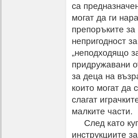
са предназначен
могат да ги нар
препоръките за
непригодност за
„неподходящо за
придружавани от
за деца на възр
които могат да с
слагат играчките
малките части.
След като ку
инструкциите за