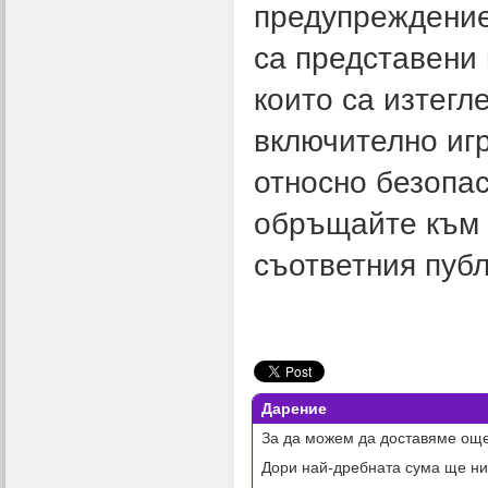
предупреждени
са представени 
които са изтегл
включително игр
относно безопас
обръщайте към 
съответния публ
Дарение
За да можем да доставяме още
Дори най-дребната сума ще ни