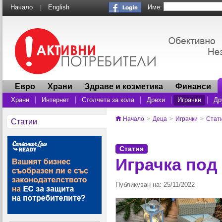
Име:
Начало
English
|
Евро
Храни
Здраве и козметика
Финанси
Храни
Интернет
Столчета за кола
Дрехи
Играчки
Др
Начало
>
Деца
>
Играчки
>
Стат
Статии
Статия
Играчка под
Публикуван на: 25/11/2022