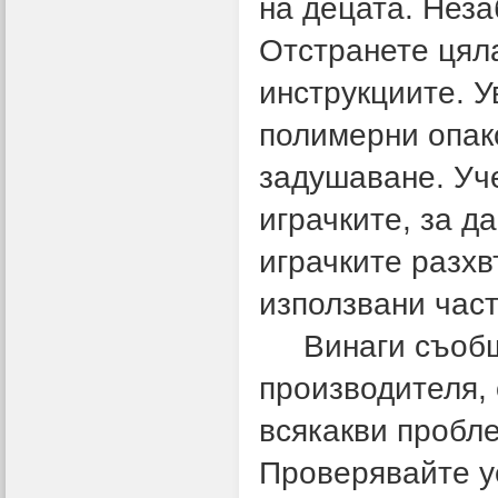
на децата. Неза
Отстранете цяла
инструкциите. У
полимерни опако
задушаване. Уче
играчките, за д
играчките разхв
използвани част
Винаги съоб
производителя, 
всякакви пробле
Проверявайте у