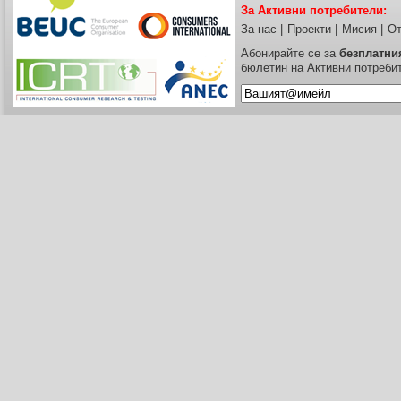
За Активни потребители:
За нас
|
Проекти
|
Мисия
|
От
Абонирайте се за
безплатни
бюлетин на Активни потреби