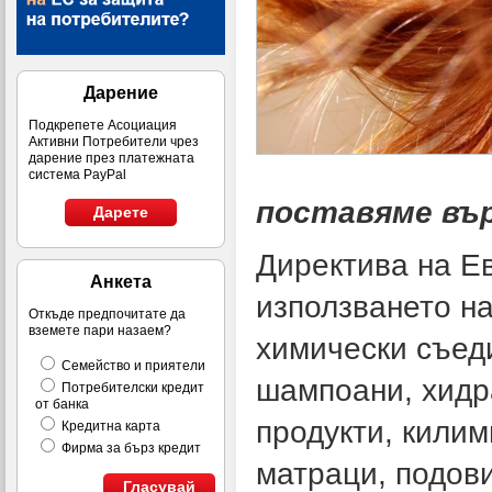
Дарение
Подкрепете Асоциация
Активни Потребители чрез
дарение през платежната
система PayPal
поставяме въ
Дарете
Директива на Е
Анкета
използването н
Откъде предпочитате да
вземете пари назаем?
химически съеди
Семейство и приятели
шампоани, хидр
Потребителски кредит
от банка
продукти, килим
Кредитна карта
Фирма за бърз кредит
матраци, подови
Гласувай