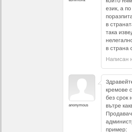
който ням
език, а п
поразпита
в странат
така изве
нелегалн
в страна 
Написан н
Здравейте
кремове с
без срок 
вътре как
anonymous
Продавачи
админист
пример: