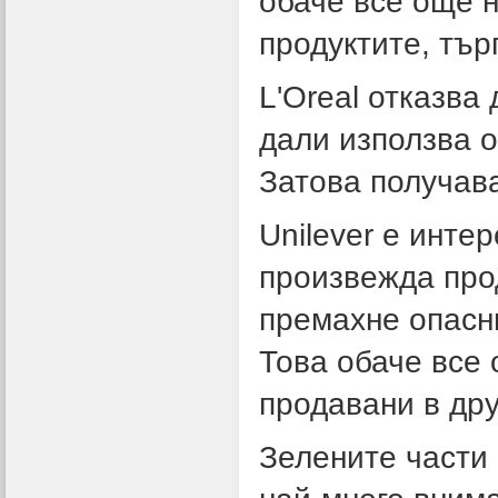
обаче все още н
продуктите, тър
L'Oreal отказва
дали използва о
Затова получав
Unilever е инте
произвежда про
премахне опасни
Това обаче все 
продавани в дру
Зелените части