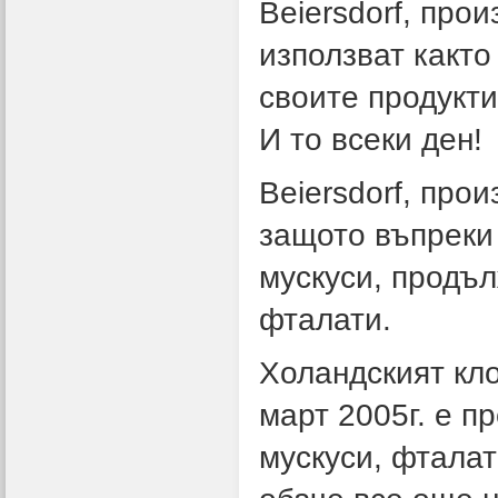
Beiersdorf, прои
използват както
своите продукти.
И то всеки ден!
Beiersdorf, про
защото въпреки
мускуси, продъл
фталати.
Холандският кло
март 2005г. е п
мускуси, фтала