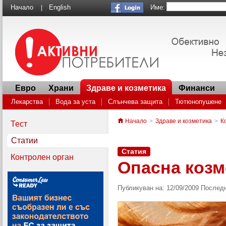
Име:
Начало
English
|
Евро
Храни
Здраве и козметика
Финанси
Лекарства
Вода за уста
Слънчева защита
Тютюнопушене
Генеричните лекарства: как да спестим пари в аптеката
Антибиот
Начало
>
Здраве и козметика
>
К
Тест
Внимание! Как малките батерии могат да станат опасни за децата
Статии
Статия
Контролен орган
Опасна козм
Публикуван на: 12/09/2009 Последн