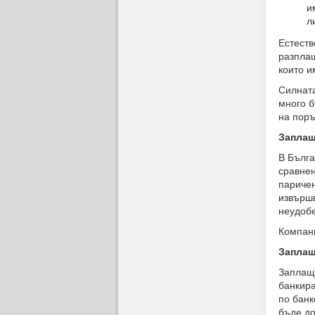
и
л
Естеств
разплащ
които и
Силната
много б
на поръ
Заплащ
В Бълга
сравнен
паричен
извършв
неудоб
Компани
Заплащ
Заплаща
банкира
по банк
бъде до