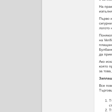
На прак
изпълня
Първо и
сигурни
логото 
Поняког
на Veri
плащани
Булбанк
да прие
Ако иск
която п
за това
Заплащ
Все пов
Търговц
Т
с
Т