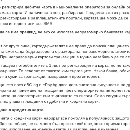
е регистрира дебитна карта в националните оператори за онлайн 
амата карта. И наличност в нея, разбира се. Предимствата за разпл
регистрирана в разплащателните портали, картата ще може да се 
през интернет или със SMS.
да се има предвид, че ако се използва неправомерно банковата ка
т от друго лице, картодържателят има право да поиска плащането
та сметка да бъде заверена с размера на неправомерно платените 
 При неправомерни картови транзакции е нужно незабавно да се св
 таксува потребителите с 1 лв. при регистрация на карта, но не та
звършват. Те печелят от таксите към търговците. Някои банки, обач
ни суми за транзакции, извършвани през интернет.
ането през eBG.bg и ePay.bg дава допълнителна сигурност и по др
ирани за приемане на плащания през операторите на интернет пл
нията на операторите към търговците са високи. Само сигурни тър
а получават плащания от дебитни и кредитни карти.
ане с кредитна карта
ята с кредитни карти набират все по-голяма популярност, защото
 Засега, обаче, не са много българските сайтове, които приемат кр
сово използване на кредитни карти за разплащане в интернет.