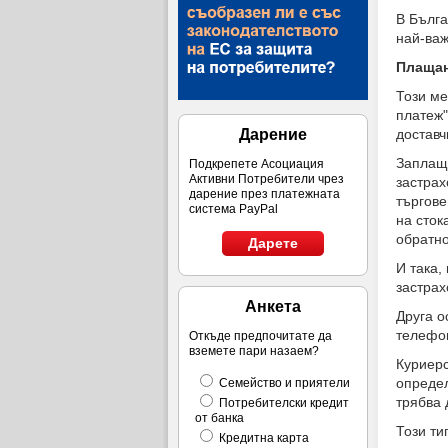
В Бълга
най-важ
Плащан
Този ме
платеж"
доставч
Дарение
Заплаща
Подкрепете Асоциация
Активни Потребители чрез
застрах
дарение през платежната
търгове
система PayPal
на сток
обратн
Дарете
И така,
застрах
Анкета
Друга о
телефон
Откъде предпочитате да
вземете пари назаем?
Куриерс
определ
Семейство и приятели
трябва 
Потребителски кредит
от банка
Този ти
Кредитна карта