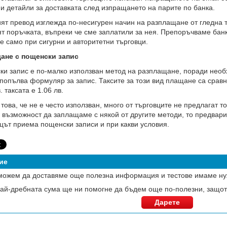
 и детайли за доставката след изпращането на парите по банка.
ят превод изглежда по-несигурен начин на разплащане от гледна то
т поръчката, въпреки че сме заплатили за нея. Препоръчваме банк
 само при сигурни и авторитетни търговци.
ане с пощенски запис
и запис е по-малко използван метод на разплащане, поради необ
 попълва формуляр за запис. Таксите за този вид плащане са срав
. таксата е 1.06 лв.
това, че не е често използван, много от търговците не предлагат т
възможност да заплащаме с някой от другите методи, то предвар
цът приема пощенски записи и при какви условия.
ие
можем да доставяме още полезна информация и тестове имаме ну
ай-дребната сума ще ни помогне да бъдем още по-полезни, защот
Дарете