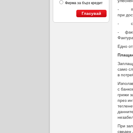
улеснен
Фирма за бърз кредит
- пров
Гласувай
при дос
- следе
- факту
Фактура
Едно от
Плащан
Заплаща
само сл
в потре
Използв
с банко
грижи з
през ин
теглене
данните
незабел
При зап
сведен