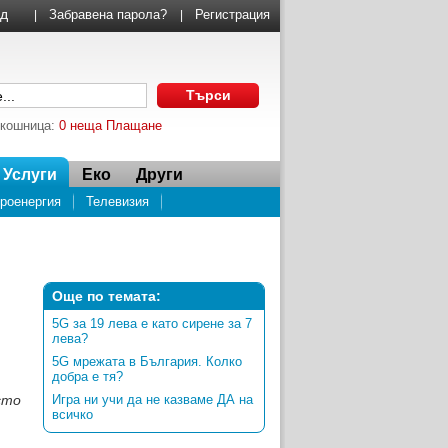
Забравена парола?
Регистрация
|
|
 кошница:
0 неща
Плащане
Услуги
Еко
Други
роенергия
Телевизия
Още по темата:
5G за 19 лева е като сирене за 7
лева?
5G мрежата в България. Колко
добра е тя?
сто
Игра ни учи да не казваме ДА на
всичко