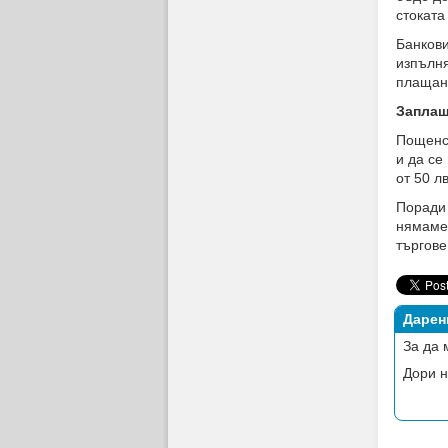
стоката
Банкови
изпълня
плащане
Заплащ
Пощенск
и да се
от 50 лв
Поради 
нямаме 
търгове
Дарен
За да 
Дори н