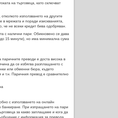
оката на търговеца, като сключват
 отколкото използването на другите
 в мрежата и поради изискванията,
, че не всеки кредит бива одобряван.
ата с налични пари. Обикновено се дава
 до 15 минути), но има минимална сума
а паричните преводи е доста висока в
ичина да се избягва разплащането с
анки или обменни бюра, където
 и т.н. Паричния превод е сравнително
на
добно с използването на онлайн
йн банкиране. При изпращането на пари
търговеца за какво заплащаме и кога да
съобщение с информация за превода,