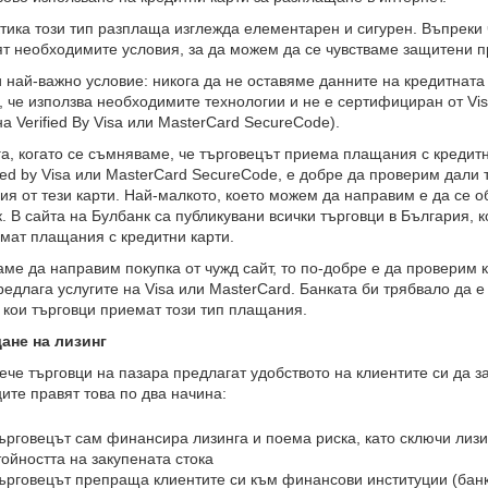
тика този тип разплаща изглежда елементарен и сигурен. Въпреки 
т необходимите условия, за да можем да се чувстваме защитени п
 най-важно условие: никога да не оставяме данните на кредитната с
, че използва необходимите технологии и не е сертифициран от Vi
на Verified By Visa или MasterCard SecureCode).
а, когато се съмняваме, че търговецът приема плащания с кредитн
fied by Visa или MasterCard SecureCode, е добре да проверим дали
я от тези карти. Най-малкото, което можем да направим е да се 
. В сайта на Булбанк са публикувани всички търговци в България, к
мат плащания с кредитни карти.
аме да направим покупка от чужд сайт, то по-добре е да проверим к
редлага услугите на Visa или MasterCard. Банката би трябвало да 
, кои търговци приемат този тип плащания.
ане на лизинг
ече търговци на пазара предлагат удобството на клиентите си да з
ите правят това по два начина:
ърговецът сам финансира лизинга и поема риска, като сключи лизин
тойността на закупената стока
ърговецът препраща клиентите си към финансови институции (банк