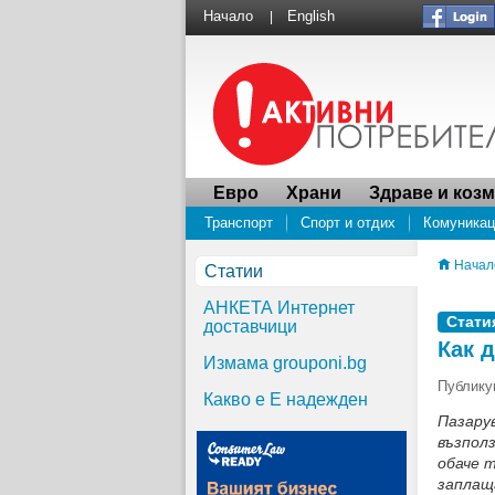
Начало
English
|
Евро
Храни
Здраве и коз
Транспорт
Спорт и отдих
Комуникац
Водоснабдяване
ПРОУЧВАНЕ Социалнат
Начал
Статии
АНКЕТА Интернет
Стати
доставчици
Как 
Измама grouponi.bg
Публикув
Какво е Е надежден
Пазару
възпол
обаче 
заплащ