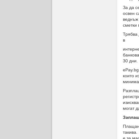
За да с
освен с
веднъж 
сметки 
Трябва 
в
интерне
банкова
30 дни.
ePay.bg
които и
минимал
Разплащ
регистр
изисква
могат д
Заплащ
Плащани
такива.
е за ма