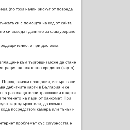
а (по този начин рискът от повреда
чката си с помощта на код от сайта
те си въведат данните за фактуриране.
предварително, а при доставка.
азплащане към търговци) може да стане
страция на платежно средство (карта)
. Първо, всички плащания, извършвани
ва дебитните карти в България и се
о на разплащателни транзакции с карти
т тегленето на пари от банкомат. При
едят картодържателя, да вземат
 кода посредством камера или тънък и
интернет проблемът със сигурността е