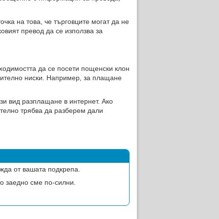
чка на това, че търговците могат да не
овият превод да се използва за
ходимостта да се посети пощенски клон
нително ниски. Например, за плащане
ози вид разплащане в интернет. Ако
ително трябва да разберем дали
жда от вашата подкрепа.
о заедно сме по-силни.