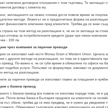
мат сключени договорни отношения с този търговец. Те заплащат ст
изингов договор с клиента му.
ено, заплащането на лизинг отнема доста повече време за покупка,
ателни методи. Лизингът не е предпочитана форма на разплащане
мат финансовите компании пред клиентите. Трябва да се знае също
 страна на този метод на разплащане е, че не се заплаща за сток
ърз отговор за потребителските кредити (дори при някои компании
чка - 100 лв.
ане чрез компания за парични преводи
рия се използват най-често Money Gram и Western Union. Цената з
ие с другите методи на разплащане, но това не е единствената пр
 превод. По-важно е, че се губи време в обикаляне по офиси на б
ат подобни услуги. Попълват се формуляри, изискват се документи
ен метод на разплащане.
ите за парични преводи се използват главно за плащания в чужби
ане с банков превод
нето с банков превод все повече се използва поради това, че е у
не. Почти всяка банка в България предлага на клиентите си онла
ов път, обаче, трябва да се има предвид, че е нужно да уведомим 
ставката. Обикновено търговците изискват изпращането на email 