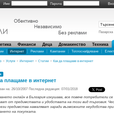
Име:
Парола:
Пазарска
метика
Финанси
Деца
Домакинство
Техника
ии
Интернет
Реклами
Кампании
Топлоснабдяване
Елект
а отговорност на супермаркетите (2014)
о
>
Услуги
>
Интернет
>
Статии
>
Как да плащаме в интернет
я
да плащаме в интернет
ан на: 26/10/2007 Последна редакция: 07/01/2018
ването онлайн в България изкушава, все повече потребители се
зват от предимствата и удобствата на този вид търговия. Че
тези предимства намаляват заради възможните неудобства при
ането на покупката.