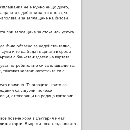
разплащания не е нужно нищо друго,
ащането с дебитни карти е това, че
използва и за заплащане на битови
рта при заплащане за стока или услуга
 да бъде обявено за недействително,
суми и те да бъдат върнати в срок от
ържем с банката-издател на картата.
ксуват потребителите си за плащанията,
е, таксуват картодържателите си с
уга причина. Търговците, които са
ащания са сигурни, понеже
говци, отговарящи на редица критерии
 все повече хора в България имат
едитни карти. Въпреки това тенденцията