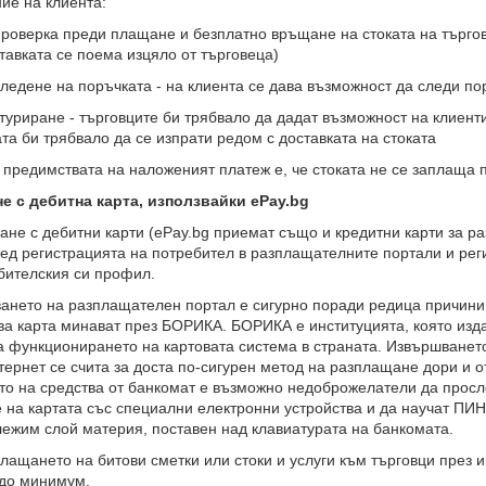
ие на клиента:
ерка преди плащане и безплатно връщане на стоката на търговец
тавката се поема изцяло от търговеца)
не на поръчката - на клиента се дава възможност да следи поръ
риране - търговците би трябвало да дадат възможност на клиенти
та би трябвало да се изпрати редом с доставката на стоката
 предимствата на наложеният платеж е, че стоката не се заплаща 
е с дебитна карта, използвайки ePay.bg
не с дебитни карти (ePay.bg приемат също и кредитни карти за р
ед регистрацията на потребител в разплащателните портали и реги
бителския си профил.
ането на разплащателен портал е сигурно поради редица причини
ва карта минават през БОРИКА. БОРИКА е институцията, която изда
а функционирането на картовата система в страната. Извършванет
тернет се счита за доста по-сигурен метод на разплащане дори и о
то на средства от банкомат е възможно недоброжелатели да просл
 на картата със специални електронни устройства и да научат ПИН
ежим слой материя, поставен над клавиатурата на банкомата.
лащането на битови сметки или стоки и услуги към търговци през 
 до минимум.