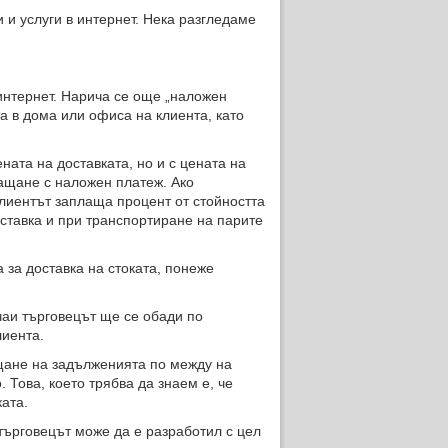
и услуги в интернет. Нека разгледаме
интернет. Нарича се още „наложен
а в дома или офиса на клиента, като
.
ата на доставката, но и с цената на
лащане с наложен платеж. Ако
 клиентът заплаща процент от стойността
оставка и при транспортиране на парите
а за доставка на стоката, понеже
чаи търговецът ще се обади по
лиента.
щане на задълженията по между на
. Това, което трябва да знаем е, че
ката.
търговецът може да е разработил с цел