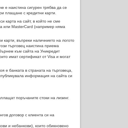
че е наистина сигурен трябва да се
ри плащане с кредитни карти.
и карта на сайт, в който не сме
sa или MasterCard (например няма
и карти, въпреки наличнието на логото
 този търговец наистина приема
обърнем към сайта на Уникредит
оито имат сертификат от Visa и могат
оя е банката в страната на търговеца,
е публикувала информация на сайта си
аплащат поръчаните стоки на лизинг.
гов договор с клиента си на
ови и небанкови), които обикновено