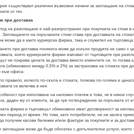
рия съществуват различни възможни начини за заплащане на стоки 
ните от тях.
е при доставка
тод на разплащане е най-разпространен при покупката на стоки в 
. Заплащането на поръчаните стоки става при доставката на стокат
ик може да е както куриерска фирма, така и служител на търговеца
нето при доставка понякога може да оскъпи продукта не само с цен
овката, която куриерските фирми изискват от търговците при разп
цът не покрива цената за доставка вместо клиентите си, то тогава
ата (обикновено между 0,5% и 2%) за застраховка на стоката при д
о към офиса.
 по правило, колкото по-скъпа е стоката, толкова по-голяма е ценат
овката се включва в нея.
собеност при използване на наложен платеж е това, че в някои слу
а, даден му от клиента, за да чуе потвърждение за поръчката от к
ката фирма и търговецът обикновено имат договореност за изпла
ен период от време. Но това, като потребители, не ни засяга пряко
да получим касови бележки и/или фактури за покупките и за достав
п заплащане може да бъде обогатен с допълнителни услуги, които 