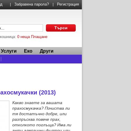
Забравена парола?
Регистрация
|
|
 кошница:
0 неща
Плащане
Услуги
Еко
Други
ахосмукачки (2013)
Какво знаете за вашата
прахосмукачка? Почиства ли
тя достатъчно добре, или
разпръсква повече прах,
отколкото поглъща? Има ли
анти алергични филтри или