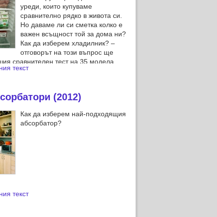
уреди, които купуваме
сравнително рядко в живота си.
Но даваме ли си сметка колко е
важен всъщност той за дома ни?
Как да изберем хладилник? –
отговорът на този въпрос ще
шия сравнителен тест на 35 модела
ния текст
вградена фризерна камера.
сорбатори (2012)
Как да изберем най-подходящия
абсорбатор?
ния текст