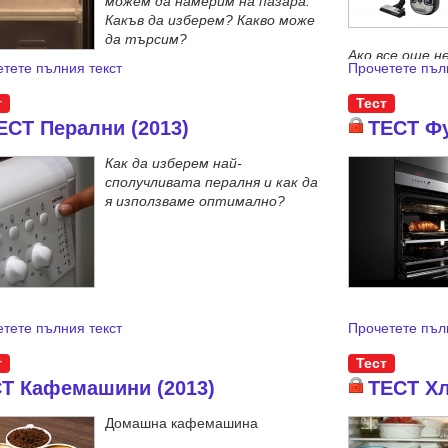
можем да намерим на пазара.
Какъв да изберем? Какво може
да търсим?
Ако все още н
тете пълния текст
Прочетете пъл
неща, то по-
тест на 16 мо
т
Тест
ЕСТ Перални (2013)
ТЕСТ Фу
Как да изберем най-
сполучливата пералня и как да
я използваме оптимално?
тете пълния текст
Прочетете пъл
т
Тест
Т Кафемашини (2013)
ТЕСТ Хл
Домашна кафемашина