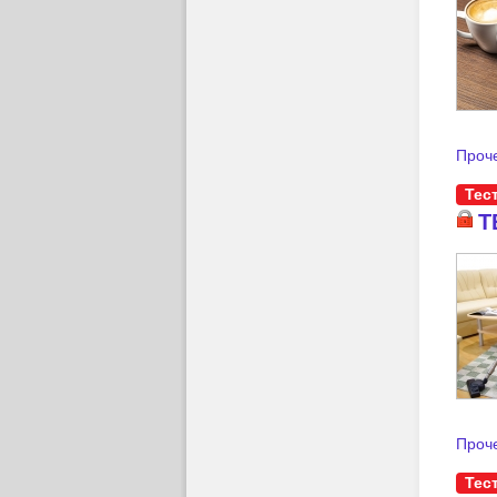
Проче
Тес
Т
Проче
Тес