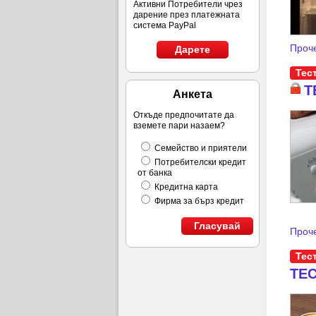
Активни Потребители чрез
дарение през платежната
система PayPal
Проче
Дарете
Тес
Т
Анкета
Откъде предпочитате да
вземете пари назаем?
Семейство и приятели
Потребителски кредит
от банка
Кредитна карта
Фирма за бърз кредит
Гласувай
Проче
Тес
ТЕС