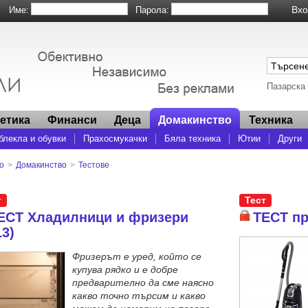
Име:
Парола:
Пазарска
метика
Финанси
Деца
Домакинство
Техника
блекла и обувки
Прахосмукачки
Бяла техника
Ютии
Други
о
>
Домакинство
>
Тестове
т
Тест
ЕСТ Хладилници и фризери
ТЕСТ пр
13)
Фризерът е уред, който се
купува рядко и е добре
предварително да сме наясно
какво точно търсим и какво