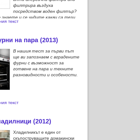
филтрира въздуха
посредством воден филтър?
е знаете и се чудите какви са тези
ния текст
добре прочетете нашия сравнителен
дела прахосмукачки.
рни на пара (2013)
В нашия тест за първи път
ще ви запознаем с вградените
фурни с възможност за
готвене на пара и техните
разновидности и особености.
ния текст
адилници (2012)
Хладилникът е един от
скъпоструващите домакински