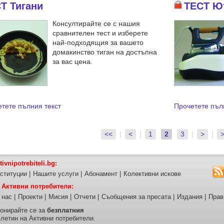
Т Тигани
ТЕСТ Ют
Консултирайте се с нашия
сравнителен тест и изберете
най-подходящия за вашето
домакинство тиган на достъпна
за вас цена.
тете пълния текст
Прочетете пъл
<<
|
<
|
1
2
3
|
>
|
tivnipotrebiteli.bg:
ституции
|
Нашите услуги
|
Абонамент
|
Колективни искове
 Активни потребители:
 нас
|
Проекти
|
Мисия
|
Отчети
|
Съобщения за пресата
|
Издания
|
Прав
онирайте се за
безплатния
летин на Активни потребители.