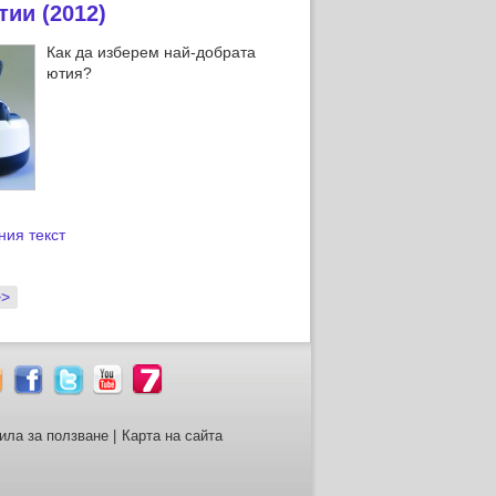
ии (2012)
Как да изберем най-добрата
ютия?
ния текст
>>
ила за ползване
|
Карта на сайта