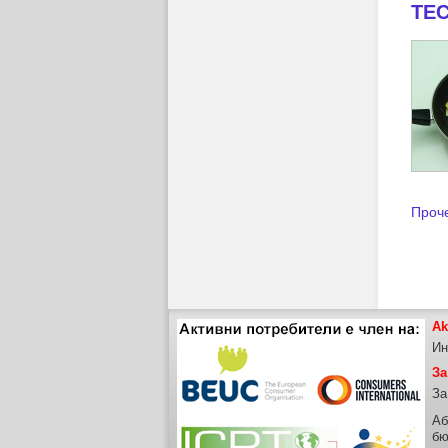
ТЕС
Проче
Ak
Ин
За
За
Аб
бю