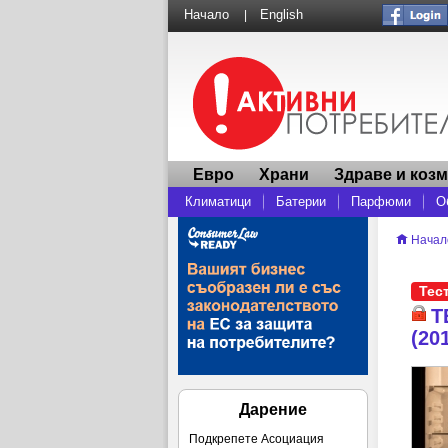
Начало
English
|
Евро
Храни
Здраве и коз
Климатици
Батерии
Парфюми
О
Начал
Тес
Т
(20
Дарение
Подкрепете Асоциация