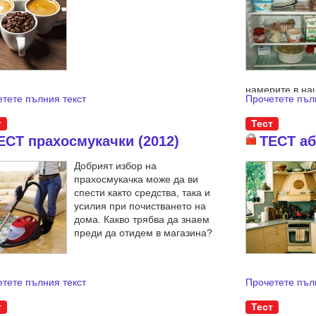
намерите в на
тете пълния текст
Прочетете пъл
хладилници с 
т
Тест
ЕСТ прахосмукачки (2012)
ТЕСТ аб
Добрият избор на
прахосмукачка може да ви
спести както средства, така и
усилия при почистването на
дома. Какво трябва да знаем
преди да отидем в магазина?
тете пълния текст
Прочетете пъл
т
Тест