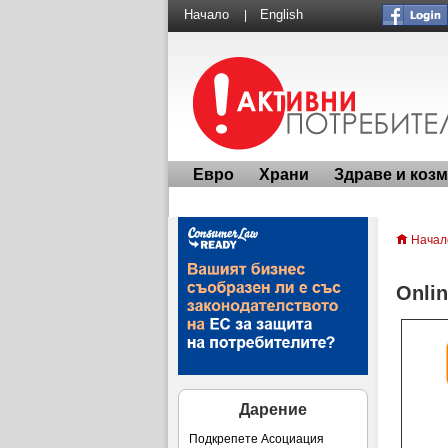
Начало
English
|
Евро
Храни
Здраве и коз
Начал
Onli
Дарение
Подкрепете Асоциация