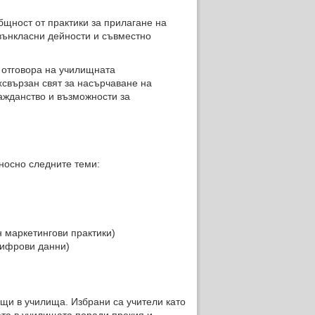
щност от практики за прилагане на
звънкласни дейности и съвместно
 отговора на училищната
свързан свят за насърчаване на
ажданство и възможности за
носно следните теми:
 маркетингови практики)
цифрови данни)
щи в училища. Избрани са учители като