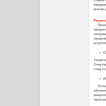
главна 
ежеднев
всички 
Резулт
Проектъ
предост
неправи
предизв
услугит
П
Теорети
Очертав
след по
И
Онлайн 
обучени
микрооб
практик