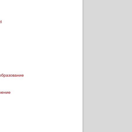
н
 образование
учение