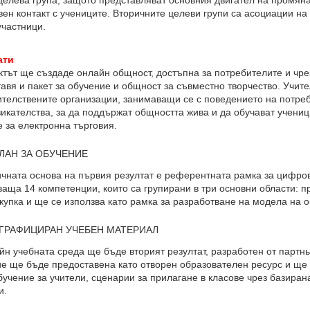
целева група, защото представляват основния двигател на промян
ен контакт с учениците. Вторичните целеви групи са асоциации н
участници.
ати
т ще създаде онлайн общност, достъпна за потребителите и чре
авя и пакет за обучение и общност за съвместно творчество. Учите
телствените организации, занимаващи се с поведението на потреб
икателства, за да поддържат общността жива и да обучават учени
е за електронна търговия.
ЛАН ЗА ОБУЧЕНИЕ
чната основа на първия резултат е референтната рамка за цифров
аща 14 компетенции, които са групирани в три основни области: пр
купка и ще се използва като рамка за разработване на модела на 
ГРАФИЦИРАН УЧЕБЕН МАТЕРИАЛ
учебната среда ще бъде вторият резултат, разработен от партнь
е ще бъде предоставена като отворен образователен ресурс и ще
учение за учители, сценарии за прилагане в класове чрез базиран
и.