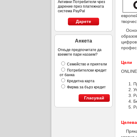
Активни Потребители чрез
дарение през платежната
система PayPal
европей
творчес
Дарете
Основна
образов
Анкета
цифрови
професи
Откъде предпочитате да
вземете пари назаем?
Цели
Семейство и приятели
Потребителски кредит
ONLINE 
от банка
Кредитна карта
П
Фирма за бърз кредит
У
Р
Гласувай
Б
Р
Целева
Пряката