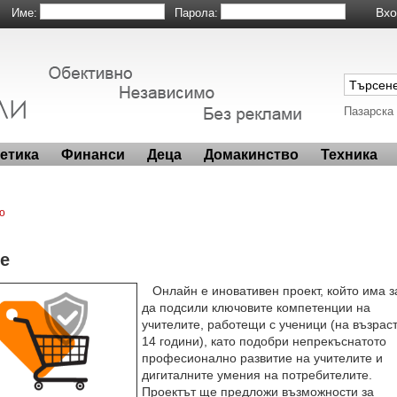
Име:
Парола:
Пазарска
метика
Финанси
Деца
Домакинство
Техника
о
ne
Онлайн е иновативен проект, който има з
да подсили ключовите компетенции на
учителите, работещи с ученици (на възраст
14 години), като подобри непрекъснатото
професионално развитие на учителите и
дигиталните умения на потребителите.
Проектът ще предложи възможности за