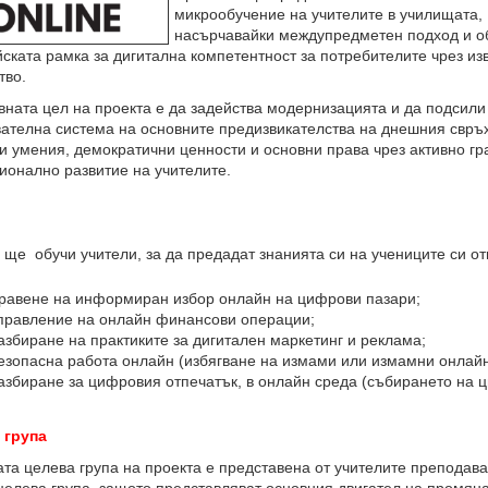
микрообучение на учителите в училищата,
насърчавайки междупредметен подход и об
ската рамка за дигитална компетентност за потребителите чрез и
тво.
та цел на проекта е да задейства модернизацията и да подсили
ателна система на основните предизвикателства на днешния свръх
 умения, демократични ценности и основни права чрез активно гр
онално развитие на учителите.
ще обучи учители, за да предадат знанията си на учениците си от
равене на информиран избор онлайн на цифрови пазари;
правление на онлайн финансови операции;
азбиране на практиките за дигитален маркетинг и реклама;
езопасна работа онлайн (избягване на измами или измамни онлайн
азбиране за цифровия отпечатък, в онлайн среда (събирането на 
 група
 целева група на проекта е представена от учителите преподава