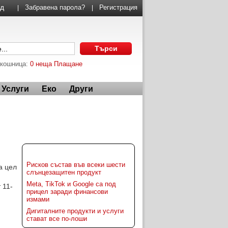
Забравена парола?
Регистрация
|
|
 кошница:
0 неща
Плащане
Услуги
Еко
Други
Още по темата:
Рисков състав във всеки шести
а цел
слънцезащитен продукт
Meta, TikTok и Google са под
 11-
прицел заради финансови
измами
Дигиталните продукти и услуги
стават все по-лоши