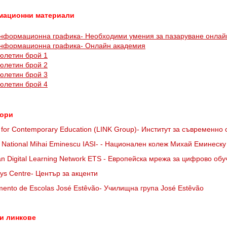
ационни материали
нформационна графика- Необходими умения за пазаруване онлай
нформационна графика- Онлайн академия
юлетин брой 1
юлетин брой 2
юлетин брой 3
юлетин брой 4
ори
te for Contemporary Education (LINK Group)- Институт за съвременно
l National Mihai Eminescu IASI- - Национален колеж Михай Еминеску
n Digital Learning Network ETS - Европейска мрежа за цифрово об
s Centre- Център за акценти
ento de Escolas José Estêvão- Училищна група José Estêvão
и линкове