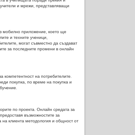
ата в училищата поради прекия и
а учители и мрежи, представляващи
з мобилно приложение, което ще
лите и техните ученици,
ителите, могат съвместно да създават
ците за последните промени в онлайн
а компетентност на потребителите.
еди покупка, по време на покупка и
обучение.
орите по проекта. Онлайн средата за
 предоставя възможностите за
а на клиента методология и общност от