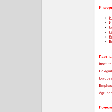
Информ
И
И
Б
Б
Б
Б
Партнь
Institu
Colegiu
Europea
Emphasy
Agrupam
Полезн