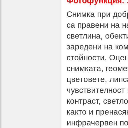
Фотофункция:
Снимка при добр
са правени на н
светлина, обект
заредени на ком
стойности. Оцен
снимката, геоме
цветовете, липс
чувствителност 
контраст, светл
както и пренася
инфрачервен пор