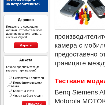
Дарение
Подкрепете Асоциация
Активни Потребители чрез
дарение през платежната
производителит
система PayPal
камера с мобил
Дарете
предоставено о
Анкета
границите между
Откъде предпочитате да
вземете пари назаем?
Семейство и приятели
Тествани моде
Потребителски кредит
от банка
Benq Siemens A
Кредитна карта
Фирма за бърз кредит
Motorola MOTOKR
Гласувай