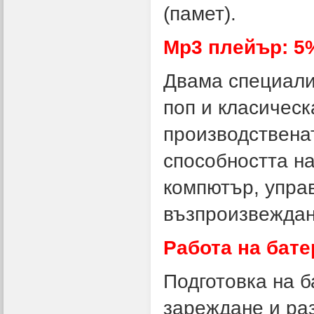
(памет).
Mp3 плейър: 5
Двама специалис
поп и класичес
производствена
способността на
компютър, упра
възпроизвеждан
Работа на бате
Подготовка на б
зареждане и ра