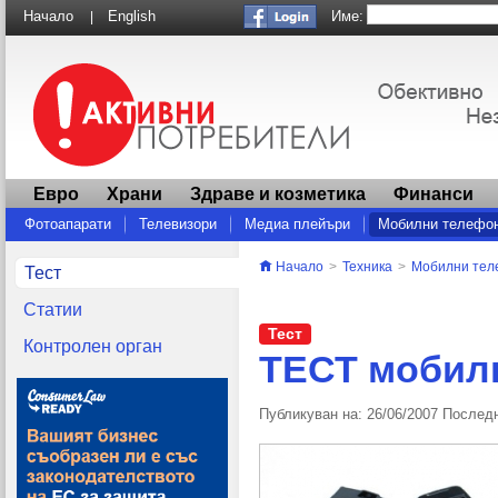
Име:
Начало
English
|
Евро
Храни
Здраве и козметика
Финанси
Фотоапарати
Телевизори
Медиа плейъри
Мобилни телефо
Други
Начало
>
Техника
>
Мобилни тел
Тест
Статии
Тест
Контролен орган
ТЕСТ мобил
Публикуван на: 26/06/2007 Последн