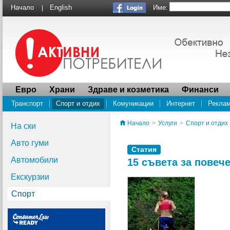
Име:
Начало
English
|
Евро
Храни
Здраве и козметика
Финанси
Транспорт
Спорт и отдих
Комуникации
Интернет
Рекла
Водоснабдяване
ПРОУЧВАНЕ Социалната отговорност на суперма
Начало
>
Услуги
>
Спорт и отдих
На ски
Авто гуми
Статия
Автомобили
15 съвета за повеч
Екскурзии
Спорт