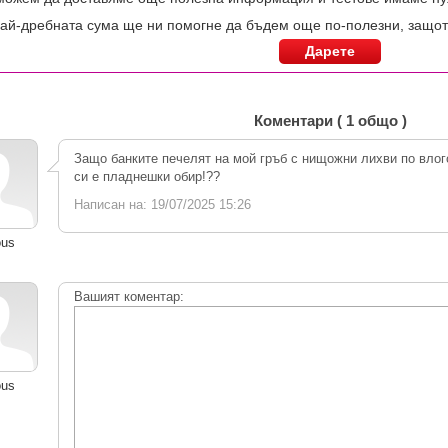
ай-дребната сума ще ни помогне да бъдем още по-полезни, защот
Дарете
Коментари ( 1 общо )
Защо банките печелят на мой гръб с нищожни лихви по влог
си е пладнешки обир!??
Написан на: 19/07/2025 15:26
ous
Вашият коментар:
ous