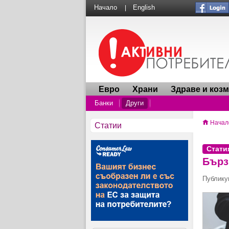
Начало
English
|
Евро
Храни
Здраве и коз
Банки
Други
Начал
Статии
Стати
Бърз
Публикув