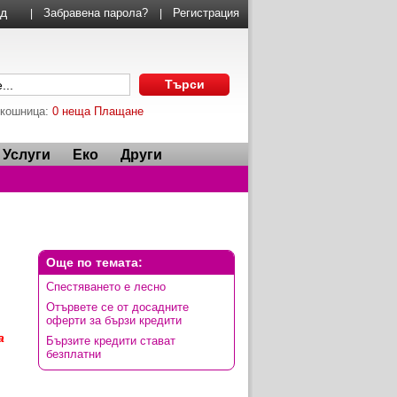
Забравена парола?
Регистрация
|
|
 кошница:
0 неща
Плащане
Услуги
Еко
Други
Още по темата:
Спестяването е лесно
Отървете се от досадните
оферти за бързи кредити
а
Бързите кредити стават
безплатни