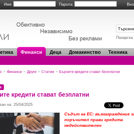
Име:
Парола:
Пазарска
метика
Финанси
Деца
Домакинство
Техника
о
>
Финанси
>
Други
>
Статии
>
Бързите кредити стават безплатни
я
ите кредити стават безплатни
ан на: 25/04/2025
Съдът на ЕС: възнаграждение з
поръчител прави кредита
недействителен