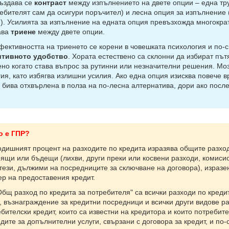
дава се
контраст
между изпълнението на двете опции – една тр
ебителят сам да осигури поръчител) и лесна опция за изпълнение 
). Усилията за изпълнение на едната опция превъзхожда многократ
ава
триене
между двете опции.
тивността на триенето се корени в човешката психология и по-с
итивното удобство
. Хората естествено са склонни да избират пъ
но когато става въпрос за рутинни или незначителни решения. Мо
ия, като избягва излишни усилия. Ако една опция изисква повече в
 бива отхвърлена в полза на по-лесна алтернатива, дори ако посл
о е ГПР?
шният процент на разходите по кредита изразява общите разходи
ящи или бъдещи (лихви, други преки или косвени разходи, комисио
. тези, дължими на посредниците за сключване на договора), израз
р на предоставения кредит.
 разход по кредита за потребителя" са всички разходи по кредит
, възнаграждение за кредитни посредници и всички други видове ра
бителски кредит, които са известни на кредитора и които потребит
дите за допълнителни услуги, свързани с договора за кредит, и п