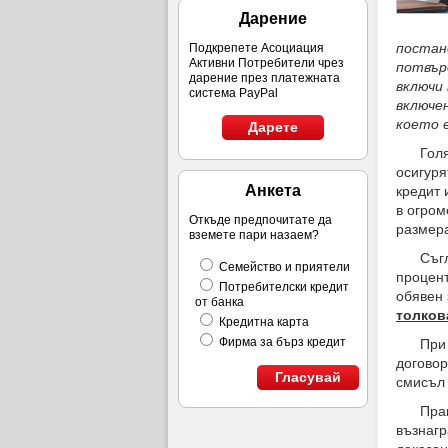
Дарение
постан
Подкрепете Асоциация
Активни Потребители чрез
потвър
дарение през платежната
включи
система PayPal
включе
което 
Дарете
Голяма 
осигуря
Анкета
кредит 
в огром
Откъде предпочитате да
размера
вземете пари назаем?
Съгласн
Семейство и приятели
процент
Потребителски кредит
обявен 
от банка
толков
Кредитна карта
Фирма за бърз кредит
При вси
договор
Гласувай
смисъл
Практик
възнагр