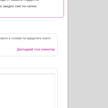
о заедно сме по-силни.
овете и големи по кредитите което
Докладвай този коментар