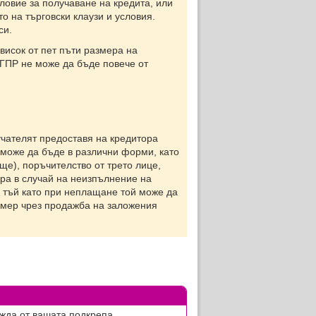
словие за получаване на кредита, или
то на търговски клаузи и условия.
си.
исок от пет пъти размера на
 ГПР не може да бъде повече от
чателят предоставя на кредитора
 може да бъде в различни форми, като
е), поръчителство от трето лице,
ора в случай на неизпълнение на
 тъй като при неплащане той може да
имер чрез продажба на заложения
жда от вашата подкрепа.