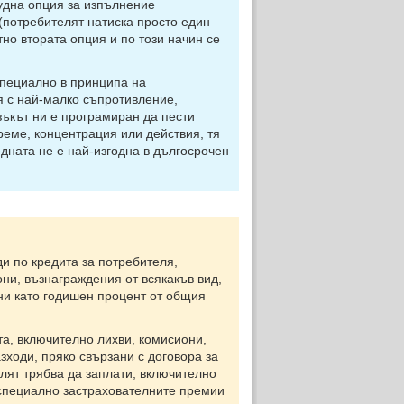
удна опция за изпълнение
(потребителят натиска просто един
но втората опция и по този начин се
пециално в принципа на
тя с най-малко съпротивление,
зъкът ни е програмиран да пести
реме, концентрация или действия, тя
едната не е най-изгодна в дългосрочен
 по кредита за потребителя,
ни, възнаграждения от всякакъв вид,
ени като годишен процент от общия
а, включително лихви, комисиони,
зходи, пряко свързани с договора за
елят трябва да заплати, включително
о-специално застрахователните премии