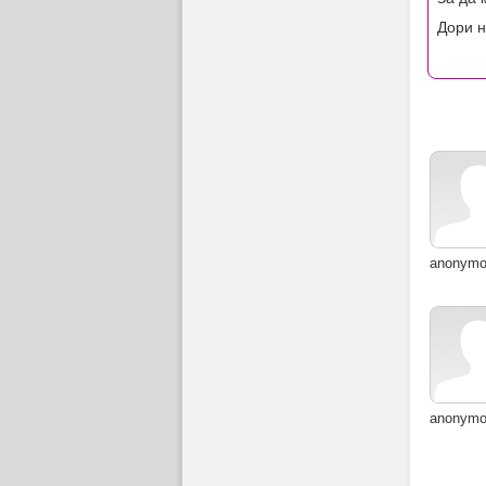
Дори н
anonym
anonym