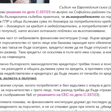
Съдът на Европейския съюз (з
ови
решение по дело C‑337/23
по въпрос на Софийски районен съд
ди българската съдебна практика, че
възнаграждението
на по
 в ГПР и обща дължима сума по договора за потребителски кре
но – договорът за кредит е недействителен, а потребителят 
е получил), като всичко останало подлежи на възстановяване.
част от небанковите финансови институции (т.нар. бързи кредити
т поръчителство от трето лице или банкова гаранция като обезпеч
и ако такъв не бъде осигурен, кредитът може да не бъде отпуснат 
ен размер. Така кредитът се оскъпява в пъти като има случаи, в к
 на главницата.
о българското законодателство кредиторът трябва точно и ясно
 на разходите и общата дължима сума по кредита, в противен случ
за недействителен и кредиторът да бъде лишен от печалба по кре
а, колкото е получил
.
чки случаи, когато потребителят е бил задължен с клауза в дого
 за поръчителство с трето лице, този разход трябва да бъде отраз
 е съображение №6 от
решението на СЕС по дело C‑337/23
).
ата показва, че финансовите институции държат до последно да
аждението за поръчител, и не се отказват дори при опити за „убеж