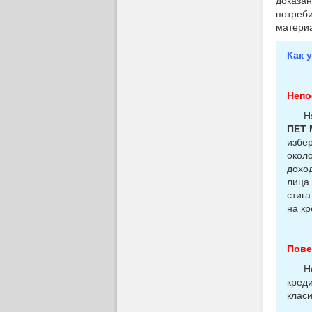
доказан
потреби
материа
Как 
Непо
Няко
ПЕТ
избер
около
доход
лица 
стига
на кр
Пове
Непо
кред
класи