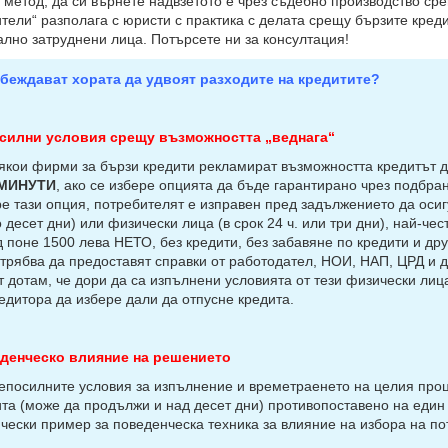
 метод, да си върнете надвзетото е чрез съдебно производство ср
тели“ разполага с юристи с практика с делата срещу бързите креди
лно затруднени лица. Потърсете ни за консултация!
убеждават хората да удвоят разходите на кредитите?
силни условия срещу възможността „веднага“
и фирми за бързи кредити рекламират възможността кредитът д
 МИНУТИ
, ако се избере опцията да бъде гарантирано чрез подбран
е тази опция, потребителят е изправен пред задължението да осиг
 десет дни) или физически лица (в срок 24 ч. или три дни), най-ч
 поне 1500 лева НЕТО, без кредити, без забавяне по кредити и др
трябва да предоставят справки от работодател, НОИ, НАП, ЦРД и д
т дотам, че дори да са изпълнени условията от тези физически лиц
едитора да избере дали да отпусне кредита.
денческо влияние на решението
силните условия за изпълнение и времетраенето на целия проце
ита (може да продължи и над десет дни) противопоставено на един
чески пример за поведенческа техника за влияние на избора на по