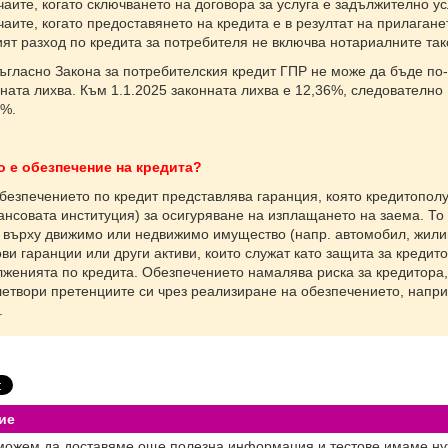
чаите, когато сключването на договора за услуга е задължително у
чаите, когато предоставянето на кредита е в резултат на прилагане
т разход по кредита за потребителя не включва нотариалните так
асно Закона за потребителския кредит ГПР не може да бъде по-в
ната лихва. Към 1.1.2025 законната лихва е 12,36%, следователно
5%.
о е обезпечение на кредита?
печението по кредит представлява гаранция, която кредитополу
нсовата институция) за осигуряване на изплащането на заема. То
 върху движимо или недвижимо имущество (напр. автомобил, жилищ
ви гаранции или други активи, които служат като защита за кредит
лженията по кредита. Обезпечението намалява риска за кредитора,
летвори претенциите си чрез реализиране на обезпечението, напр
.
ие
можем да доставяме още полезна информация и тестове имаме ну