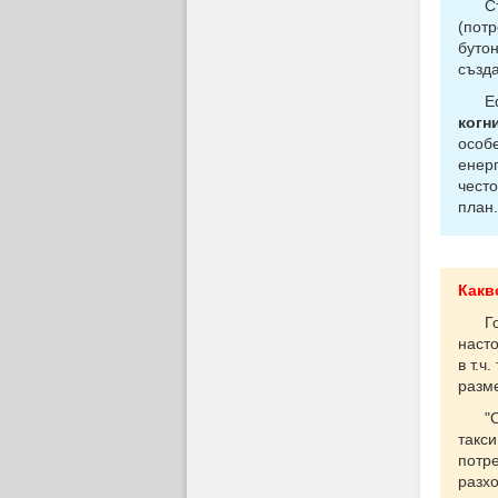
Съз
(потр
бутон
създ
Ефек
когн
особе
енерг
често
план.
Какв
Годи
насто
в т.ч
разме
"Общ
такси
потре
разхо