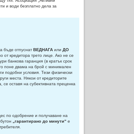
ещу тях. Асоциация „Активни
ти и води безплатно дела за
а бъде отпуснат
ВЕДНАГА
или
ДО
о от кредитора трето лице. Ако не се
ури банкова гаранция (в кратък срок
есто поне двама на брой с минимален
уги подобни условия. Тези физически
руги места. Някои от кредиторите
а, се оставя на субективната преценка
с по одобрение и получаване на
 бутон
„гарантирано до минути“
е
требителя.