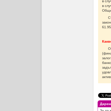
в слу
в слу
Общия
Съгл
закон
61.9
Какв
Обез
(фина
залог
банко
задъ
удов
актив
Дарен
За да 