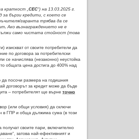
а краткост „
СЕС
“) на 13.03.2025 г.
 за бързи кредити, с което се
ръчителя/гаранта трябва да се
дит
.
Ако възнаграждението не е
дължи само чистата стойност (това
) изискват от своите потребители да
ение по договора за потребителски
или се начислява (незаконно) неустойка
оито общата цена достига до 400% над
 да посочи размера на годишния
ай договорът за кредит може да бъде
дита – потребителят ще върне
точно
вор (или общи условия) да сключи
ен в ГПР и обща дължима сума (в този
 получат своите пари, включително
даване“, затова най-ефективният и