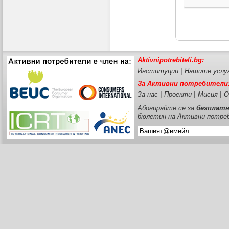
Aktivnipotrebiteli.bg:
Институции
|
Нашите услу
За Активни потребители
За нас
|
Проекти
|
Мисия
|
О
Абонирайте се за
безплат
бюлетин на Активни потре