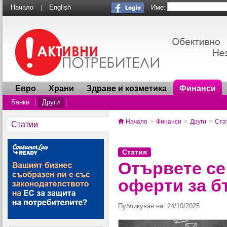
Име:
Начало
English
|
Евро
Храни
Здраве и козметика
Финанси
Банки
Други
Начало
>
Финанси
>
Други
>
Ста
Статии
Статия
Отървете се
оферти за б
Публикуван на: 24/10/2025