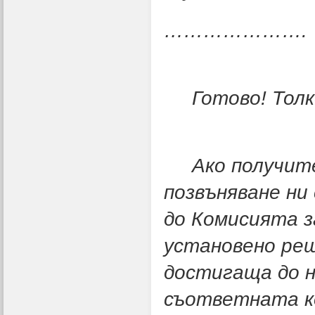
………………….
Готово! Толко
Ако получите 
позвъняване ни
до Комисията з
установено реш
достигаща до н
съответната к