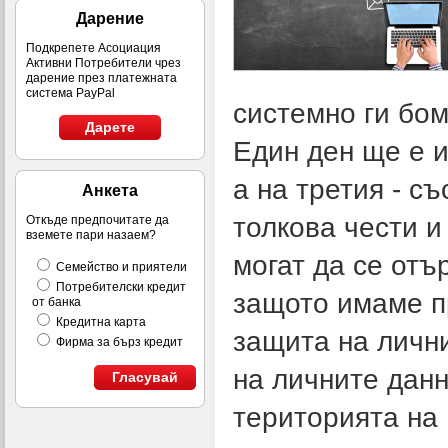
Дарение
Подкрепете Асоциация
Активни Потребители чрез
дарение през платежната
система PayPal
системно ги бом
Дарете
Един ден ще е 
а на третия - 
Анкета
толкова чести и
Откъде предпочитате да
вземете пари назаем?
могат да се отъ
Семейство и приятели
Потребителски кредит
защото имаме п
от банка
Кредитна карта
защита на личн
Фирма за бърз кредит
на личните данн
Гласувай
територията на