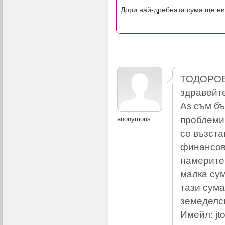
Дори най-дребната сума ще ни
ТОДОРО
здравейт
Аз съм б
проблеми
anonymous
се възста
финансов
намерите 
малка сум
тази сума
земеделск
Имейл:
j