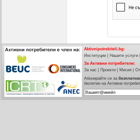
Aktivnipotrebiteli.bg:
Институции
|
Нашите услуги
За Активни потребители:
За нас
|
Проекти
|
Мисия
|
От
Абонирайте се за
безплатни
бюлетин на Активни потреби