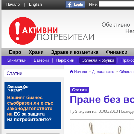
Име:
Начало
English
|
Евро
Храни
Здраве и козметика
Финанси
Климатици
Батерии
Парфюми
Облекла и обувки
Прахо
Начало
>
Домакинство
>
Облекла
Статии
Статия
Пране без в
Публикуван на: 01/08/2010 Последн