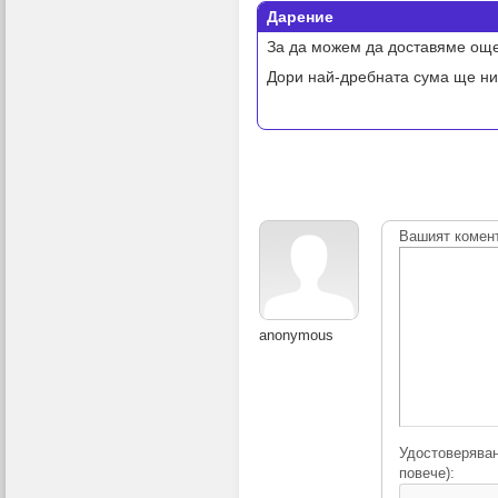
Дарение
За да можем да доставяме още
Дори най-дребната сума ще ни
Вашият комен
anonymous
Удостоверяван
повече):