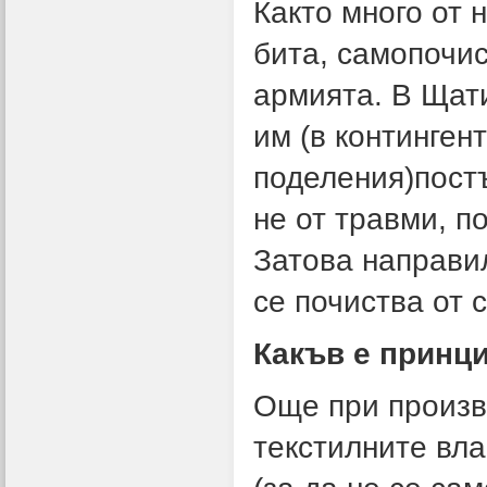
Както много от 
бита, самопочи
армията. В Щати
им (в континген
поделения)постъ
не от травми, п
Затова направи
се почиства от 
Какъв е принц
Още при произво
текстилните вла