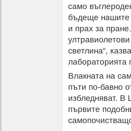
само въглероден
бъдеще нашите 
и прах за пране
ултравиолетови
светлина“, казв
лабораторията п
Влакната на сам
пъти по-бавно о
избледняват. В 
първите подобн
самопочистващо