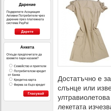
Дарение
Подкрепете Асоциация
Активни Потребители чрез
дарение през платежната
система PayPal
Дарете
Анкета
Откъде предпочитате да
вземете пари назаем?
Семейство и приятели
Потребителски кредит
от банка
Достатъчно е за
Кредитна карта
Фирма за бърз кредит
слънце или изве
Гласувай
ултравиолетова 
лекетата изчезв