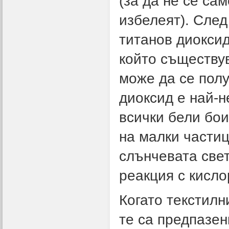
(за да не се са
избелеят). След
титанов диоксид
който съществув
може да се полу
диоксид е най-н
всички бели бо
на малки части
слънчевата све
реакция с кисло
Когато текстилн
те са предпазен