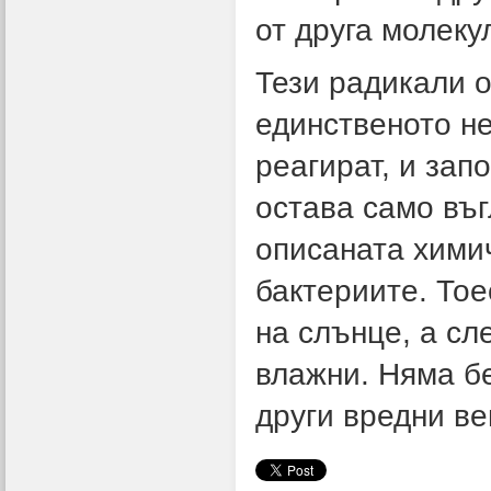
от друга молеку
Тези радикали о
единственото не
реагират, и зап
остава само въг
описаната хими
бактериите. Тое
на слънце, а сл
влажни. Няма б
други вредни в