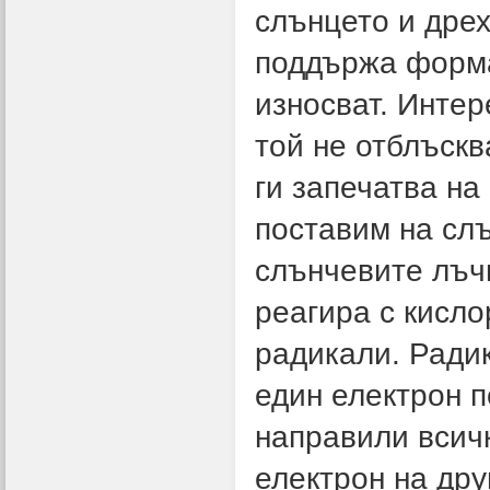
слънцето и дрех
поддържа формат
износват. Интер
той не отблъскв
ги запечатва на
поставим на слъ
слънчевите лъч
реагира с кисло
радикали. Радик
един електрон п
направили всич
електрон на дру