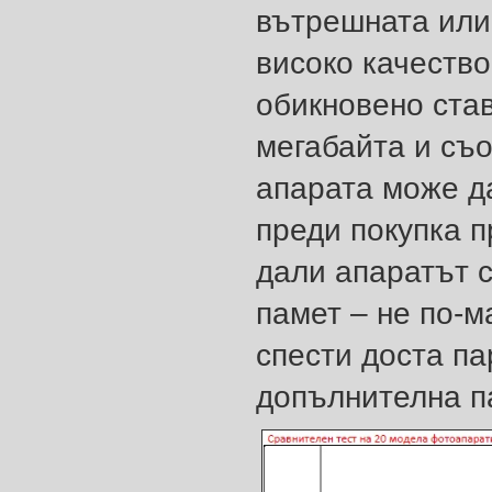
вътрешната или
високо качеств
обикновено став
мегабайта и съо
апарата може д
преди покупка п
дали апаратът 
памет – не по-м
спести доста па
допълнителна п