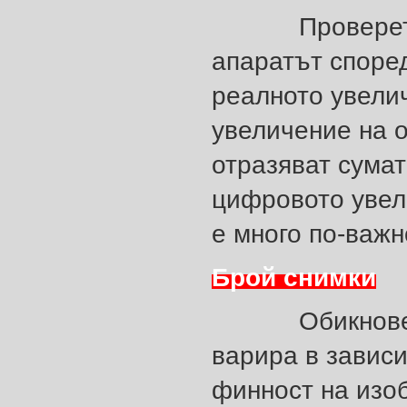
Проверете да
апаратът според
реалното увелич
увеличение на 
отразяват сумат
цифровото увел
е много по-важн
Брой снимки
Обикновено ц
варира в зависи
финност на изо