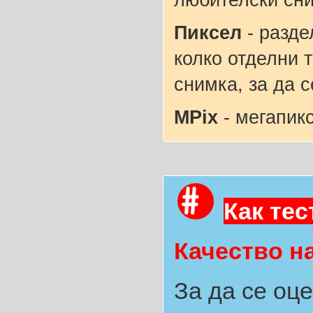
любителски сни
Пиксел
- разде
колко отделни 
снимка, за да с
MPix
- мегапик
Как те
Качество н
За да се оц