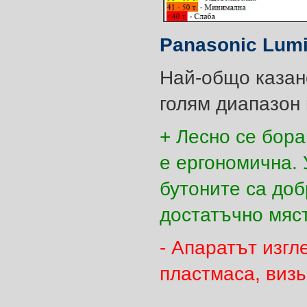
Panasonic Lum
Най-общо казано
голям диапазон 
+ Лесно се бора
е ергономична. 
бутоните са доб
достатъчно мяс
- Апаратът изгл
пластмаса, визь