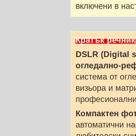
включени в нас
Кратък речник
DSLR (Digital 
огледално-ре
система от огл
визьора и матр
професионални
Компактен фо
автоматични на