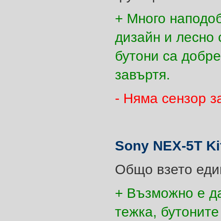
+ Много наподо
дизайн и лесно 
бутони са добре
завъртя.
- Няма сензор з
Sony NEX-5T Ki
Общо взето еди
+ Възможно е д
тежка, бутонит