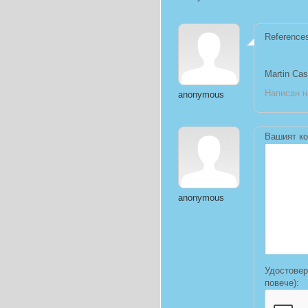
Reference
Martin Cas
Написан н
anonymous
Вашият ко
anonymous
Удостовер
повече):