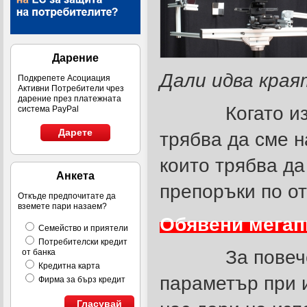
Дарение
Дали идва кра
Подкрепете Асоциация
Активни Потребители чрез
дарение през платежната
Когато избир
система PayPal
Дарете
трябва да сме н
които трябва да
Анкета
препоръки по от
Откъде предпочитате да
вземете пари назаем?
Обявени мегап
Семейство и приятели
Потребителски кредит
За повечето 
от банка
Кредитна карта
параметър при и
Фирма за бърз кредит
Гласувай