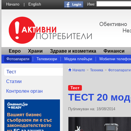
Име:
Начало
English
|
Евро
Храни
Здраве и козметика
Финанси
Фотоапарати
Телевизори
Медиа плейъри
Мобилни телефо
Други
Начало
>
Техника
>
Фотоапарати
Тест
Статии
Тест
Контролен орган
ТЕСТ 20 мод
Публикуван на: 18/08/2014