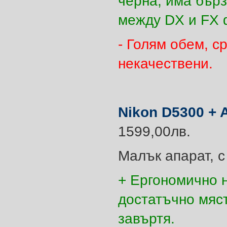
черна, има бър
между DX и FX 
- Голям обем, с
некачествени.
Nikon D5300 + 
1599,00лв.
Малък апарат, 
+ Ергономично н
достатъчно мяст
завъртя.