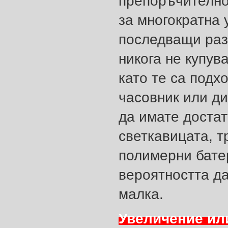
препоръчително
за многократна 
последващи разх
никога не купув
като те са подх
часовник или ди
да имате доста
светкавицата, т
полимерни батер
вероятността да
малка.
Увеличение ил